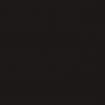
ığı bir cephe. Tabii savaşın genel kaosu
m oldukça karmaşıktı. Düşman kuvvetleriyle
rle çatışmalar olmuş, lojistik sorunlar
 Ben bunu düşündükçe, aklıma ofisteki
lerce aç kalıp enerji içeceği içmek zorunda
üm kalım meselesi değil, ama çaresizlik hissi
na tarihsel olarak baktığımızda işin rengi
lgelerde Osmanlı askerleri başarılı
geri püskürtmüş. Ama diğer yandan cephe
klimin zorluğu ve yerel direnişler işleri
 bir zaferden söz etmek zor.
Hicaz-Yemen Cephesi, daha çok kaybedilen