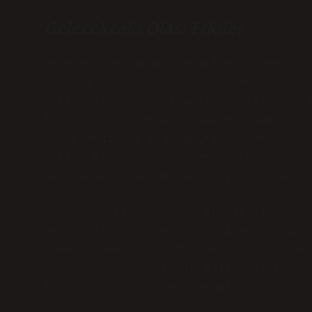
Gelecekteki Olası Etkiler
Gelecek konusunda ise aklıma sürekli b
Cephesi’nin hatırlanması ve ders alınm
artırabilir. Ben akşamları bilgisayar 
tarihsel olaylarla ilişkilendirmeye ça
anlamlandırmak için geçmişe bakmak zor
etkisi hâlâ sürüyor. Yemen’deki siyasi
değişimler, tüm bunlar tarihî cepheyle
Üçüncüsü, bireysel olarak biz, İstanbu
ne öğreniyoruz? Ben bazen işten çıkıp 
Yemen Cephesi kazandık mı sorusunun es
dayanışmasını ve tarih bilincini korum
kazanılanları da şekillendiriyor.