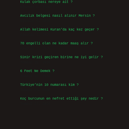
Kulak çorbası nereye ait ?
Ağustos 6, 2026
Avcılık belgesi nasıl alınır Mersin ?
Ağustos 5, 2026
Allah kelimesi Kuran’da kaç kez geçer ?
Ağustos 3, 2026
70 engelli olan ne kadar maaş alır ?
Ağustos 3, 2026
Sinir krizi geçiren birine ne iyi gelir ?
Temmuz 31, 2026
6 Feet Ne Demek ?
Temmuz 30, 2026
Türkiye’nin 10 numarası kim ?
Temmuz 29, 2026
Koç burcunun en nefret ettiği şey nedir ?
Temmuz 27, 2026