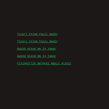
Son yorumlar
Ticari Işlem Faizi Nedir
için
admin
Ticari Işlem Faizi Nedir
için
Efe
Gwınd Hisse Ne Iş Yapar
için
admin
Gwınd Hisse Ne Iş Yapar
için
Bulut
Çilingirlik Belgesi Nasıl Alınır
için
admin