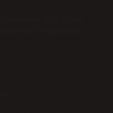
zı sunuyoruz.
Kazandık mı? Tarih,
Üzerine Düşünceler
e yürürken kendi kendime soruyorum: “Acaba
h derslerinde öğrendiğim bazı parçalar
t bir cevap veremiyorum. İşte, İstanbul’un
bu sorunun cevaplarını toparlamaya
nü hem de gelecekteki etkilerini düşünmek
erak uyandırıcı.
esi
Osmanlı Devleti’nin I. Dünya Savaşı sırasında