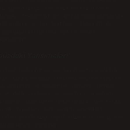
bir nevi “kazandık mı?” sorusunun cevabı,
lı diyebiliriz. Ama işin manevi boyutu
direnç, fedakârlık ve halkla olan etkileşim,
ile insanın içini ısıtıyor. İstanbul’da
 yaşadığı zorlukları sadece tarih
sediyorum.
üzdeki Yansımaları
ephesi kazandık mı sorusunu sadece askeri
lur. Çünkü savaşın etkileri sadece cephede
al yapısına ve kültürüne yansıdı. Mesela
icaz’daki yolların ve camilerin geçmişte
insanlar için birer hatırlatıcı. Ben kendi
yemek yaparken, bir yandan cephedeki
 kalma çabalarını hayal ediyorum. Garip ama
mdiki hayat arasında.