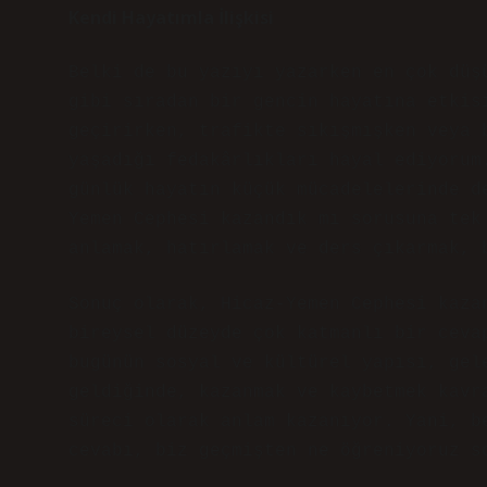
Kendi Hayatımla İlişkisi
Belki de bu yazıyı yazarken en çok düş
gibi sıradan bir gencin hayatına etkis
geçirirken, trafikte sıkışmışken veya 
yaşadığı fedakârlıkları hayal ediyorum
günlük hayatın küçük mücadelelerinde d
Yemen Cephesi kazandık mı sorusuna tek
anlamak, hatırlamak ve ders çıkarmak, 
Sonuç olarak, Hicaz-Yemen Cephesi kaza
bireysel düzeyde çok katmanlı bir ceva
bugünün sosyal ve kültürel yapısı, gel
geldiğinde, kazanmak ve kaybetmek kavr
süreci olarak anlam kazanıyor. Yani, b
cevabı, biz geçmişten ne öğreniyoruz s