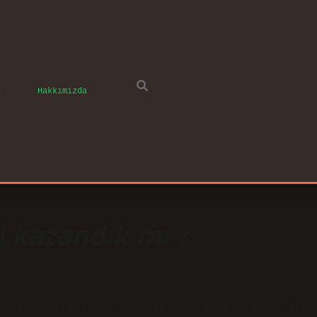
ı
Hakkımızda
 kazandık mı ?
olarak sizlere “Hicaz-Yemen Cephesi kazandık