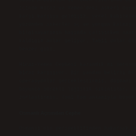
Suudi Arabistan ve Yemen civarında açt
içinde Hicaz ve Yemen’deki askerî duru
karşı karşıya gelmişiz, yerel kabilele
yüzünden askerler aç ve yorgun kalmış.
bilgisayarımın başında çalışırken saat
kaldığım anlar geliyor. Tabii onlar öl
benzer gibi.
Hicaz-Yemen Cephesi kazandık mı sorusu
biraz karışıyor. Bir yandan belirli bö
operasyonlar gerçekleştirmiş, düşmanı 
boyunca sürekli lojistik sıkıntılar, i
zorlaştırmış. Yani tam anlamıyla büyük
Osmanlı Açısından Cephe
Osmanlı’nın perspektifinden bakarsak, 