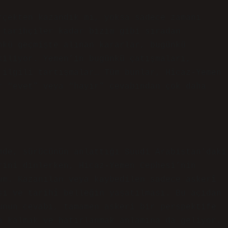
rçekten kazandık mı, yoksa sadece zamanı
 tarihçiler kadar bizim gibi sıradan
nkü geçmişte alınan kararlar, bugünkü
kiliyor. Yemen’in bugünkü çatışmaları,
 ilgili tartışmalar… Tüm bunlar, Hicaz-Yemen
r “evet” veya “hayır” cevabından çok daha
mde, sürücünün anlattığı Suudi Arabistan’daki
rini dinlerken, Hicaz-Yemen Cephesi’nin
um. Kazanılan veya kaybedilen sadece askerî
sı ve tarihî belleğin yaşatılması. Bu açıdan
unun cevabı, tamamen askeri bir perspektife
a kalmak ve hatırlanmak anlamına da geliyor.