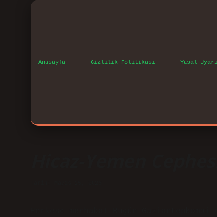
Anasayfa
Gizlilik Politikası
Yasal Uyar
Hicaz-Yemen Cephesi
Tarih: Mayıs 25, 2026
Herkese merhaba! Bugün Gaziantepkombi 