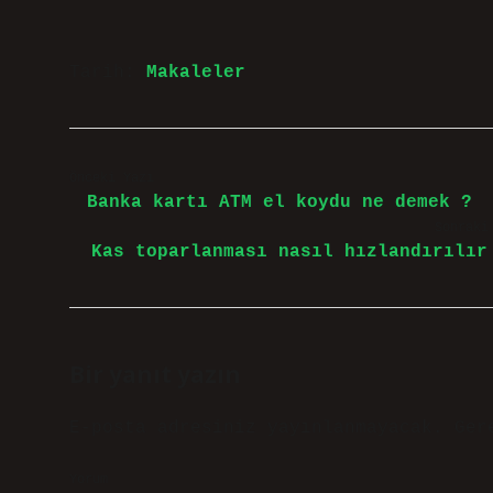
Tarih:
Makaleler
Önceki Yazı
Banka kartı ATM el koydu ne demek ?
Sonraki
Kas toparlanması nasıl hızlandırılır
Bir yanıt yazın
E-posta adresiniz yayınlanmayacak.
Ger
Yorum