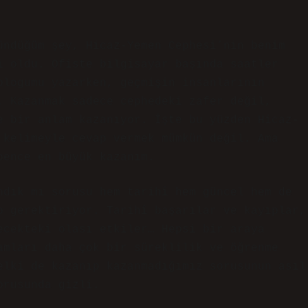
ündüğüm şey, Hicaz-Yemen Cephesi’nin benim
i oldu. Ofiste bilgisayar başında saatler
blogumu yazarken, geçmişin insanlarının
. Kazanmak sadece cephedeki zafer değil,
e bir anlam kazanıyor. İşte bu yüzden Hicaz-
 kelimeyle cevap vermek mümkün değil. Ama
bence en büyük kazanım.
ndık mı sorusu hem tarihî hem güncel hem de
p gerektiriyor. Tarihî başarılar ve kayıplar,
ecekteki olası etkiler… Hepsi bir araya
amları daha çok bir süreklilik ve öğrenme
elki de kazanıp kazanmadığımız sorusunun asıl
orusunda gizli.