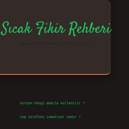
Sıcak Fikir Rehberi
Evine konfor katan pratik öneriler!
Sidebar
vd.casi
Son Yazılar
Kurşun hangi amaçla kullanılır ?
Ağustos 7, 2026
Cep telefonu ivmeölçer nedir ?
Ağustos 6, 2026