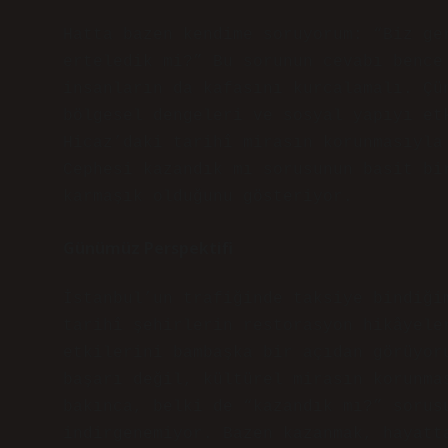
Hatta bazen kendime soruyorum: “Biz ge
erteledik mi?” Bu sorunun cevabı bence
insanların da kafasını kurcalamalı. Çü
bölgesel dengeleri ve sosyal yapıyı et
Hicaz’daki tarihî mirasın korunmasıyla
Cephesi kazandık mı sorusunun basit bi
karmaşık olduğunu gösteriyor.
Günümüz Perspektifi
İstanbul’un trafiğinde taksiye bindiği
tarihî şehirlerin restorasyon hikâyele
etkilerini bambaşka bir açıdan görüyor
başarı değil, kültürel mirasın korunma
bakınca, belki de “kazandık mı?” sorus
indirgenemiyor. Bazen kazanmak, hayatt