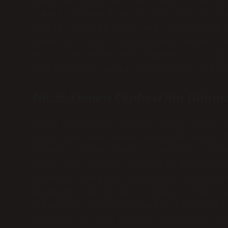
zaman ve insan gücüyle anılıyor. Hani 
askerî anlamda kısmi başarılarla sınır
farklı. Oradaki askerlerin gösterdiği 
bugün biz tarih kitaplarında okurken b
otobüs beklerken düşündüğümde, onların
sayfalarından değil, insan gözüyle his
Hicaz-Yemen Cephesi’nin Günüm
Bugün geldiğimiz noktada Hicaz-Yemen C
sonuç üzerinden değerlendirmek eksik o
kalmadı, bölge halkının yaşamına, sosy
Yemen’deki tarihî şehirlerin durumu, H
yaşadığı tahribat, hâlâ orada yaşayan 
hayatımda, akşam işten dönüp mutfakta 
askerlerin kısıtlı kaynaklarla hayatta
gerçekçi bir bağ kuruyorum geçmişle şi