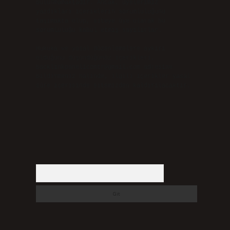
bulunmamaktadır. Ancak, üyelerimiz
yazdıkları içeriklerin sorumluluğunu
taşımakta olup, siteye üye olarak bu
sorumluluğu kabul etmiş sayılırlar.
Hukuka ve yasal düzenlemelere aykırı
olduğunu düşündüğünüz içerikleri,
backlinkpanelicomtr@gmail.com
adresine
bildirmeniz halinde, ilgili içerikler yasal
süre içerisinde sitemizden kaldırılacaktır.
Arama