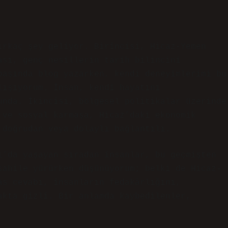
irkaç şey geliyor. Birincisi, Hicaz-Yemen
ası, genç nesillerin tarih bilincini
başında blog yazarken, kendi deneyimlerimi bu
lışıyorum. İnsan, kendi hayatını
unda. İkincisi, bölgesel politikalar üzerinde
 ve sosyal karmaşa, Hicaz’daki ekonomik
 doğrudan veya dolaylı bağlantılı.
l’da yaşayan sıradan insanlar, bu geçmişten
sahile yürürken düşünüyorum; belki de Hicaz-
as cevabı, insanların fedakârlığını,
akta gizli. Bir anlamda kaybedilenler,