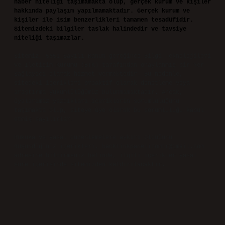
haber niteliği taşımamakta olup, gerçek kurum ve kişiler
hakkında paylaşım yapılmamaktadır. Gerçek kurum ve
kişiler ile isim benzerlikleri tamamen tesadüfidir.
Sitemizdeki bilgiler taslak halindedir ve tavsiye
niteliği taşımazlar.
Sitemiz, 5651 Sayılı Kanun gereğince Bilgi Teknolojileri
ve İletişim Kurumu (BTK) tarafından onaylanmış bir Yer
Sağlayıcı olarak hizmet vermektedir. Bu nedenle,
sitedeki içerikleri proaktif olarak denetleme veya
araştırma yükümlülüğümüz bulunmamaktadır. Ancak,
üyelerimiz yazdıkları içeriklerin sorumluluğunu
taşımakta olup, siteye üye olarak bu sorumluluğu kabul
etmiş sayılırlar.
Hukuka ve yasal düzenlemelere aykırı olduğunu
düşündüğünüz içerikleri,
backlinkpanelicomtr@gmail.com
adresine bildirmeniz halinde, ilgili içerikler yasal
süre içerisinde sitemizden kaldırılacaktır.