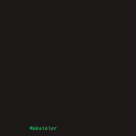
duygusal boyutu var. Çocukluk
anılarımda annemin sürekli halıları
temizlemesi, zamanla bana evin
temizliğinin ve düzeninin ne kadar
önemli olduğunu öğretmişti. Her iki
açıdan da baktığınızda, halı tercihi
sadece estetik ve pratik değil, yaşam
kalitesini etkileyen bir karar.
Gelecekte daha fazla işlevsel, daha
çevre dostu halı seçenekleri ortaya
çıkacaksa, hem ekonominin hem de
kişisel yaşamın izlediği yol gerçekten
ilginç olacak.
Tarih:
Makaleler