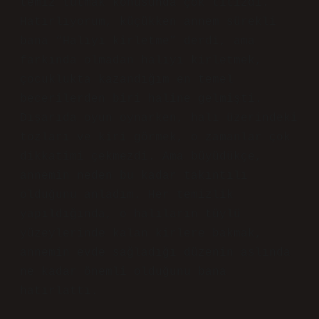
temiz tutmak konusunda çok titizdi.
Hatırlıyorum, küçükken annem sürekli
bana “Halıyı kirletme” derdi, ama
farkında olmadan halıyı kirletmek,
çocuklukta kazandığım en temel
becerilerden biri haline gelmişti.
Dışarıda oyun oynarken, halı üzerindeki
tozları ve kiri görmek, o zamanlar çok
dikkatimi çekmezdi. Ama büyüdükçe,
annemin neden bu kadar takıntılı
olduğunu anladım. Her temizlik
yapıldığında, o halıların tüylü
yüzeylerinde kalan kirlere bakmak,
annemin evde sağladığı düzenin aslında
ne kadar önemli olduğunu bana
hatırlattı.