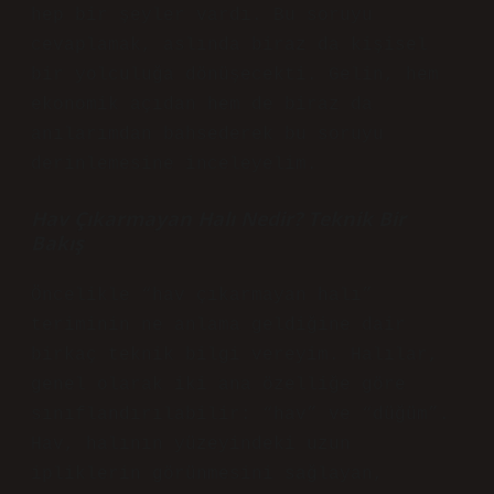
hep bir şeyler vardı. Bu soruyu
cevaplamak, aslında biraz da kişisel
bir yolculuğa dönüşecekti. Gelin, hem
ekonomik açıdan hem de biraz da
anılarımdan bahsederek bu soruyu
derinlemesine inceleyelim.
Hav Çıkarmayan Halı Nedir? Teknik Bir
Bakış
Öncelikle “hav çıkarmayan halı”
teriminin ne anlama geldiğine dair
birkaç teknik bilgi vereyim. Halılar,
genel olarak iki ana özelliğe göre
sınıflandırılabilir: “hav” ve “düğüm”.
Hav, halının yüzeyindeki uzun
ipliklerin görünmesini sağlayan,