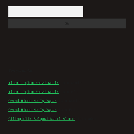
Arama
Son yorumlar
Ticari Işlem Faizi Nedir
için
admin
Ticari Işlem Faizi Nedir
için
Efe
Gwınd Hisse Ne Iş Yapar
için
admin
Gwınd Hisse Ne Iş Yapar
için
Bulut
Çilingirlik Belgesi Nasıl Alınır
için
admin