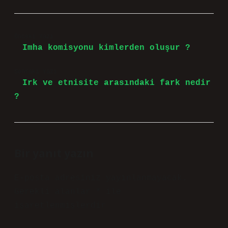
Önceki Yazı
Imha komisyonu kimlerden oluşur ?
Sonraki Yazı
Irk ve etnisite arasındaki fark nedir
?
Bir yanıt yazın
E-posta adresiniz yayınlanmayacak.
Gerekli alanlar
*
ile
işaretlenmişlerdir