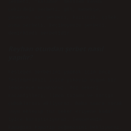
şerbeti, “kalamar” denilen kavun
çekirdeği şerbeti, gül, menekşe,
yasemin, nar şerbeti, kızılcık, çilek,
asma şerbeti, keçiboynuzu şerbeti,
demirhindi şerbetidir.
Reyhan otundan şerbet nasıl
yapılır?
Fesleğen şerbetini yapmak için önce
fesleğenimizi iyice yıkayıp uygun bir
tencereye koyuyoruz. Toz şekeri,
karanfilleri, limon tuzunu ve tarçın
çubuklarını ekliyoruz. Daha sonra sıcak
suyu ekleyip toz şeker eriyene kadar
iyice karıştırıyoruz. Tencerenin
kapağını kapatıp soğumasını bekliyoruz.