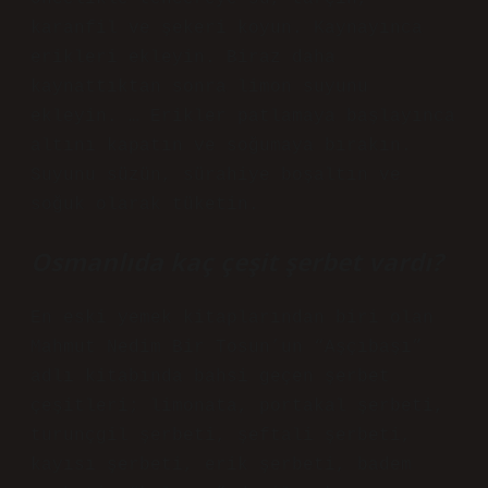
karanfil ve şekeri koyun. Kaynayınca
erikleri ekleyin. Biraz daha
kaynattıktan sonra limon suyunu
ekleyin. … Erikler patlamaya başlayınca
altını kapatın ve soğumaya bırakın.
Suyunu süzün, sürahiye boşaltın ve
soğuk olarak tüketin.
Osmanlıda kaç çeşit şerbet vardı?
En eski yemek kitaplarından biri olan
Mahmut Nedim Bir Tosun’un “Aşçıbaşı”
adlı kitabında bahsi geçen şerbet
çeşitleri; limonata, portakal şerbeti,
turunçgil şerbeti, şeftali şerbeti,
kayısı şerbeti, erik şerbeti, badem