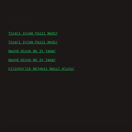
Son yorumlar
Ticari Işlem Faizi Nedir
için
admin
Ticari Işlem Faizi Nedir
için
Efe
Gwınd Hisse Ne Iş Yapar
için
admin
Gwınd Hisse Ne Iş Yapar
için
Bulut
Çilingirlik Belgesi Nasıl Alınır
için
admin