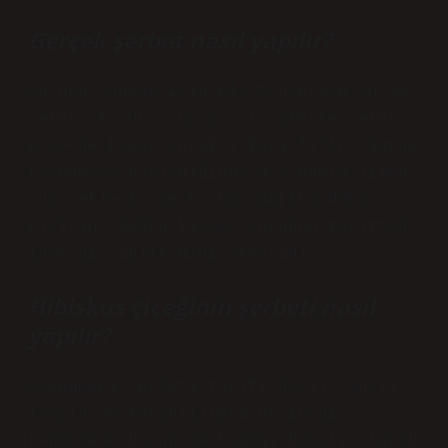
Gerçek şerbet nasıl yapılır?
Şurubu yapmak için bir tencereye su ve
şekeri koyun, sonra orta ateşte şeker
eriyene kadar sürekli karıştırın. Şurup
kaynamaya başladığında 4-5 damla limon
suyu ekleyin ve birkaç dakika daha
pişirin. Doğru kıvam, şurubun kaşıktan
ince bir iplik gibi akmasıdır.
Hibiskus çiçeğinin şerbeti nasıl
yapılır?
Ebegümeci şerbeti tarifi nasıl yapılır?
Tarçın ve karanfilleri derin bir
tencereye koyun ve kapağı kapalı olarak