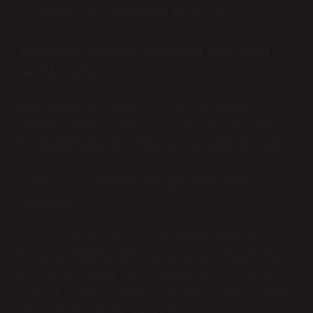
buzdolabında soğumaya bırakın.
Reyhan şerbeti dolapta kaç gün
saklanabilir?
Bir sürahiye dökün ve buzdolabına
koyun. Soğuk servis edin. Bu şekilde
buzdolabında 3-4 gün saklayabilirsiniz.
Lohusa şerbeti hangi bitkiden
yapılır?
Ballı lohusa şerbetinin ana maddesi,
halk arasında lohusa şekeri olarak da
bilinen, ancak aynı zamanda kızılcık
veya kızılcık şekeri olarak da bilinen