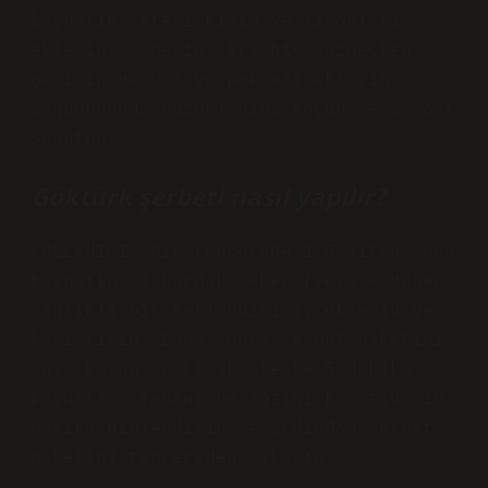
kaynatın. Ateşi kısın ve limonları
ekleyin. … Derin, iri bir süzgeçten
geçirin ve bal ve pekmezi ekleyin. …
Soğuduğunda buzdolabına koyun ve 2 saat
soğutun.
Göktürk şerbeti nasıl yapılır?
KULLANIMI: Bir tencerede 1,5 litre suyu
kaynatın, 1 bardak şeker (veya eşdeğer
sağlıklı bir tatlandırıcı) ekleyin ve
karıştırın. Daha sonra şerbet paketini
suya koyun ve kısık ateşte 5 dakika
kaynatın. Tabanı ve ağzını kapatın, 10
dakika dinlendirin ve ardından şerbet
paketini tencereden çıkarın.