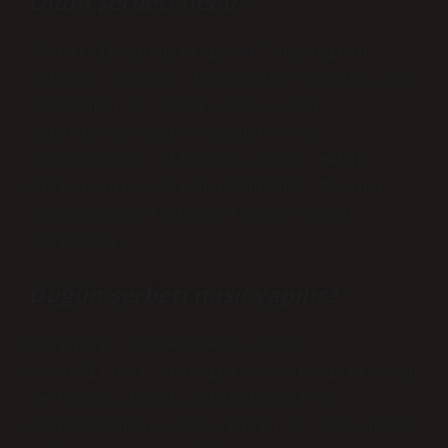
Ölüm şerbeti nedir?
“Şehitlik şerbeti içmek” deyiminin
anlamı: Osmanlı döneminde, savaşta ağır
yaralanan ve ölmek üzere olan
askerlere, şehit olmadan önce
ağızlarının tatlanması için, Hekim
Fıçısı adı verilen küçük bir fıçıdan,
Zemzem suyuyla hazırlanmış şerbet
verilirdi.
Düğün şerbeti nasıl yapılır?
Derin bir tencereye su alın.
Karanfilleri, tarçını ve şekeri ekleyin
ve kapağı kapalı olarak pişirin.
Kaynadığında, ateşi kısın ve bir süzgeç