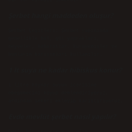
bir tür kırmızı şekerdir.
Şerbet hangi maddeden oluşur?
Şerbet Çeşitleri: Şerbet yapımında
genellikle bal, gül yaprakları,
meyveler, baharatlar, kuruyemişler ve
bunların karışımları kullanılır.
1 lt suya ne kadar hibiskus konur?
1 litre kaynar suyun içerisine
ebegümecini koyup demlendiriyoruz,
ardından şekeri ekleyip karıştırıyoruz.
Evde mevlüt şerbet nasıl yapılır?
Derin bir tencereye su alın.