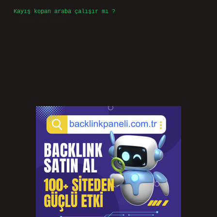
Kayış kopan araba çalışır mı ?
Temmuz 24, 2026