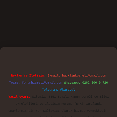
o
Reklam ve İletişim:
E-mail:
backlinkpaneli@gmail.com
Teams:
forumhizmeti@gmail.com
Whatsapp: 0262 606 0 726
Telegram: @karabul
Yasal Uyarı:
Sitemiz, 5651 Sayılı Kanun gereğince Bilgi
Teknolojileri ve İletişim Kurumu (BTK) tarafından
onaylanmış bir Yer Sağlayıcı olarak hizmet vermektedir.