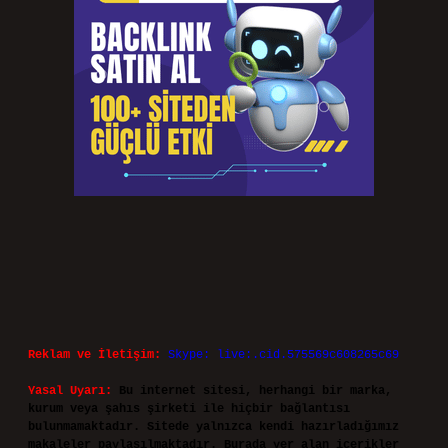
Reklam ve İletişim:
Skype: live:.cid.575569c608265c69
Yasal Uyarı:
Bu internet sitesi, herhangi bir marka,
kurum veya şahıs şirketi ile hiçbir bağlantısı
bulunmamaktadır. Sitede yalnızca kendi hazırladığımız
makaleler paylaşılmaktadır. Burada yer alan içerikler