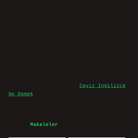
Tuvalet masaları, eşyalarınızı küçük
bir alanda saklamanıza olanak sağlayan
ürünlerdir. Yemek masalarının yanına
tabaklarınızı yükseltmenize olanak
tanır. Ayrıca ürünler, evinizin
girişinde anahtar gibi kişisel
eşyalarınızı saklayabileceğiniz ek
alanlar oluşturmanıza yardımcı olur.
Tavsiyeli Bağlantılar:
Ceviz Ingilizce
Ne Demek
Tarih:
Makaleler