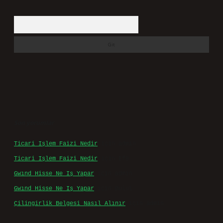
Arama
Son yorumlar
Ticari Işlem Faizi Nedir
için
admin
Ticari Işlem Faizi Nedir
için
Efe
Gwınd Hisse Ne Iş Yapar
için
admin
Gwınd Hisse Ne Iş Yapar
için
Bulut
Çilingirlik Belgesi Nasıl Alınır
için
admin