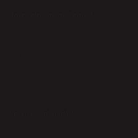
Antre girisine ne konur?
1. Girişler evin giriş alanları
olduğundan, dışarıdan gelen kişinin
çantalarını, ayakkabılarını ve
ceketlerini koyabileceği depolama
alanlarını ihmal etmemelisiniz. Uygun
bir vestiyer, askılık veya ayakkabı
rafı seçerek bu mobilyayı giriş
alanınıza entegre ettiğinizden emin
olun.
Vestiyer adı nedir?
Vestiyer ne demektir? Restoran ve otel
gibi gün içerisinde çok sayıda kişinin