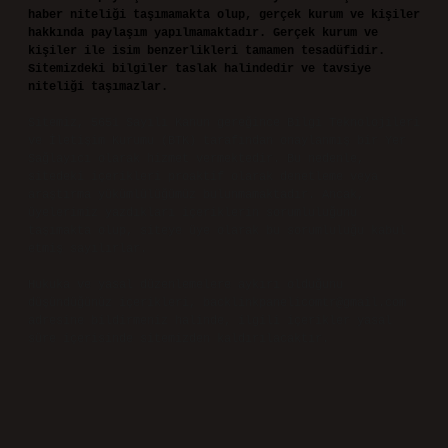
haber niteliği taşımamakta olup, gerçek kurum ve kişiler
hakkında paylaşım yapılmamaktadır. Gerçek kurum ve
kişiler ile isim benzerlikleri tamamen tesadüfidir.
Sitemizdeki bilgiler taslak halindedir ve tavsiye
niteliği taşımazlar.
Sitemiz, 5651 Sayılı Kanun gereğince Bilgi Teknolojileri
ve İletişim Kurumu (BTK) tarafından onaylanmış bir Yer
Sağlayıcı olarak hizmet vermektedir. Bu nedenle,
sitedeki içerikleri proaktif olarak denetleme veya
araştırma yükümlülüğümüz bulunmamaktadır. Ancak,
üyelerimiz yazdıkları içeriklerin sorumluluğunu
taşımakta olup, siteye üye olarak bu sorumluluğu kabul
etmiş sayılırlar.
Hukuka ve yasal düzenlemelere aykırı olduğunu
düşündüğünüz içerikleri,
backlinkpanelicomtr@gmail.com
adresine bildirmeniz halinde, ilgili içerikler yasal
süre içerisinde sitemizden kaldırılacaktır.