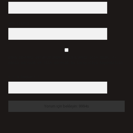
Web Sitesi
Daha sonraki yorumlarımda kullanılması için adım, e-
posta adresim ve site adresim bu tarayıcıya kaydedilsin.
5 + 3 kaçtır?
*