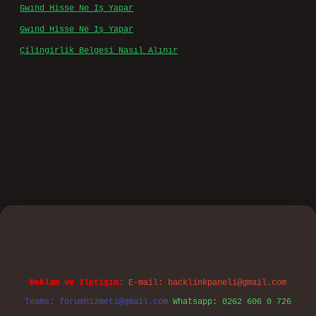
Gwınd Hisse Ne Iş Yapar
için
admin
Gwınd Hisse Ne Iş Yapar
için
Bulut
Çilingirlik Belgesi Nasıl Alınır
için
admin
no
Reklam ve İletişim:
E-mail:
backlinkpaneli@gmail.com
Teams:
forumhizmeti@gmail.com
Whatsapp: 0262 606 0 726