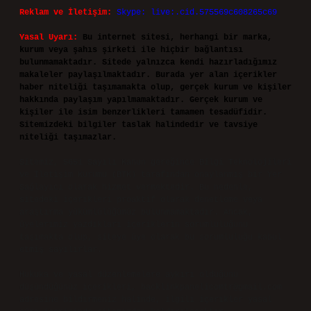
Reklam ve İletişim:
Skype: live:.cid.575569c608265c69
Yasal Uyarı:
Bu internet sitesi, herhangi bir marka,
kurum veya şahıs şirketi ile hiçbir bağlantısı
bulunmamaktadır. Sitede yalnızca kendi hazırladığımız
makaleler paylaşılmaktadır. Burada yer alan içerikler
haber niteliği taşımamakta olup, gerçek kurum ve kişiler
hakkında paylaşım yapılmamaktadır. Gerçek kurum ve
kişiler ile isim benzerlikleri tamamen tesadüfidir.
Sitemizdeki bilgiler taslak halindedir ve tavsiye
niteliği taşımazlar.
Sitemiz, 5651 Sayılı Kanun gereğince Bilgi Teknolojileri
ve İletişim Kurumu (BTK) tarafından onaylanmış bir Yer
Sağlayıcı olarak hizmet vermektedir. Bu nedenle,
sitedeki içerikleri proaktif olarak denetleme veya
araştırma yükümlülüğümüz bulunmamaktadır. Ancak,
üyelerimiz yazdıkları içeriklerin sorumluluğunu
taşımakta olup, siteye üye olarak bu sorumluluğu kabul
etmiş sayılırlar.
Hukuka ve yasal düzenlemelere aykırı olduğunu
düşündüğünüz içerikleri,
backlinkpanelicomtr@gmail.com
adresine bildirmeniz halinde, ilgili içerikler yasal