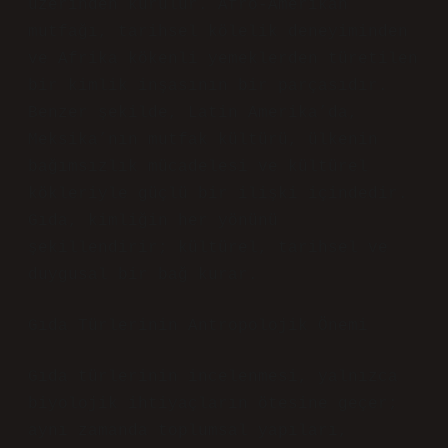
üzerinden kurulur. Afro-Amerikan
mutfağı, tarihsel kölelik deneyiminden
ve Afrika kökenli yemeklerden türetilen
bir kimlik inşasının bir parçasıdır.
Benzer şekilde, Latin Amerika’da,
Meksika’nın mutfak kültürü, ülkenin
bağımsızlık mücadelesi ve kültürel
kökleriyle güçlü bir ilişki içindedir.
Gıda, kimliğin her yönünü
şekillendirir; kültürel, tarihsel ve
duygusal bir bağ kurar.
Gıda Türlerinin Antropolojik Önemi
Gıda türlerinin incelenmesi, yalnızca
biyolojik ihtiyaçların ötesine geçer;
aynı zamanda toplumsal yapıları,