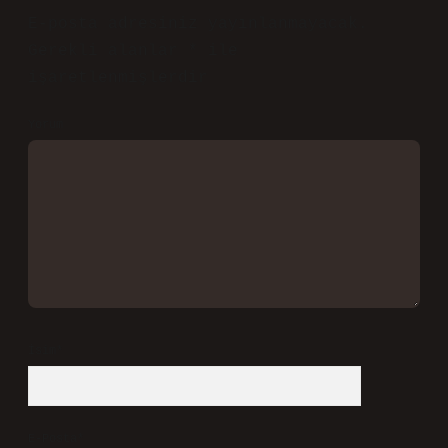
E-posta adresiniz yayınlanmayacak.
Gerekli alanlar
*
ile
işaretlenmişlerdir
Yorum
İsim*
E-Posta*