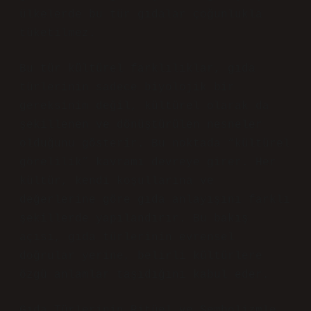
ülkelerde bu tür gıdalar çoğunlukla
tüketilmez.
Bu tür kültürel farklılıklar, gıda
türlerinin sadece biyolojik bir
gereksinim değil, kültürel olarak da
şekillenen ve dönüştürülen nesneler
olduğunu gösterir. Bu noktada “kültürel
görelilik” kavramı devreye girer. Her
kültür, kendi koşullarına ve
değerlerine göre gıda anlayışını farklı
şekillerde yapılandırır. Bu bakış
açısı, gıda türlerinin evrensel
doğrular yerine, belirli kültürlere
özgü anlamlar taşıdığını kabul eder.
Gıda Türlerinin Ritüel ve Sembolizmle