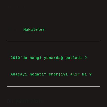
gelmiştir.
Tarih:
Makaleler
Önceki Yazı
2010’da hangi yanardağ patladı ?
Sonraki Yazı
Adaçayı negatif enerjiyi alır mı ?
Bir yanıt yazın