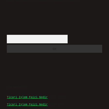
süre içerisinde sitemizden kaldırılacaktır.
Arama
Son yorumlar
Ticari Işlem Faizi Nedir
için
admin
Ticari Işlem Faizi Nedir
için
Efe