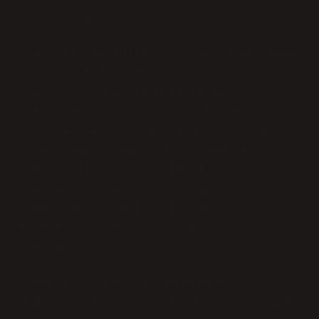
Bağlantısı
Gıda, birçok kültürde yalnızca beslenme
amacıyla kullanılmaz; aynı zamanda
toplumsal yapıları pekiştiren
ritüellerin bir parçası olur. Dini
törenler, evlilikler, doğumlar, ölümler
ve kutlamalar gibi birçok önemli
toplumsal olay, gıda tüketimiyle
ilişkilidir. Gıda, bu ritüellerde bir
sembol haline gelir, toplumsal
kimliklerin ifade bulduğu bir araca
dönüşür.
Örneğin, Japonya’da geleneksel bir
düğün yemeği olan “seku”da belirli gıda