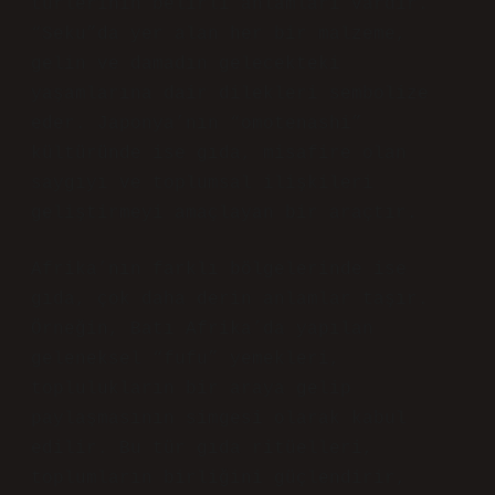
türlerinin belirli anlamları vardır.
“Seku”da yer alan her bir malzeme,
gelin ve damadın gelecekteki
yaşamlarına dair dilekleri sembolize
eder. Japonya’nın “omotenashi”
kültüründe ise gıda, misafire olan
saygıyı ve toplumsal ilişkileri
geliştirmeyi amaçlayan bir araçtır.
Afrika’nın farklı bölgelerinde ise
gıda, çok daha derin anlamlar taşır.
Örneğin, Batı Afrika’da yapılan
geleneksel “fufu” yemekleri,
toplulukların bir araya gelip
paylaşmasının simgesi olarak kabul
edilir. Bu tür gıda ritüelleri,
toplumların birliğini güçlendirir,