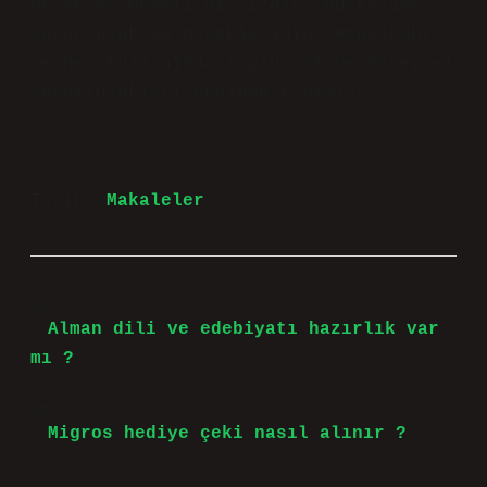
gösteren önemli bir izdir. Bu kelime,
zorunluluk ve gerekliliğin sembolüdür
ve her kullanımda toplumsal ve bireysel
sorumlulukları yeniden tanımlar.
Tarih:
Makaleler
Önceki Yazı
Alman dili ve edebiyatı hazırlık var
mı ?
Sonraki Yazı
Migros hediye çeki nasıl alınır ?