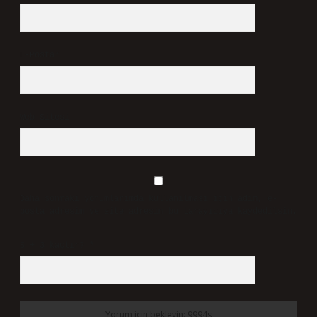
E-Posta*
Web Sitesi
Daha sonraki yorumlarımda kullanılması için adım, e-
posta adresim ve site adresim bu tarayıcıya kaydedilsin.
5 + 3 kaçtır?
*