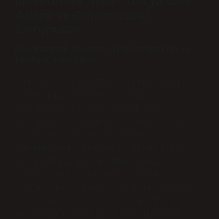
Gerektirmek Nedir? TDK’ya Göre
Anlamı ve Günümüzdeki
Tartışmalar
Gerektirmek Kavramı: TDK Perspektifi ve
Tarihsel Arka Planı
Türk Dil Kurumu (TDK), dilin doğru
kullanımını sağlamak amacıyla
kelimelere anlamlar atfetmekle
birlikte, bu anlamların zamanla nasıl
evrildiğini de gözler önüne serer.
“Gerektirmek” kelimesi, dilde sıkça
karşılaştığımız ve bazen yanlış
kullanılan bir terimdir. Ancak bu
kelime, doğru kullanıldığında oldukça
anlamlıdır. TDK’ye göre, gerektirmek,
bir şeyin olması için bir diğerine