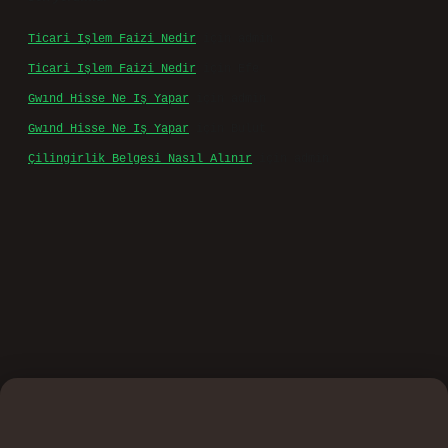
Ticari Işlem Faizi Nedir
için
admin
Ticari Işlem Faizi Nedir
için
Efe
Gwınd Hisse Ne Iş Yapar
için
admin
Gwınd Hisse Ne Iş Yapar
için
Bulut
Çilingirlik Belgesi Nasıl Alınır
için
admin
ino