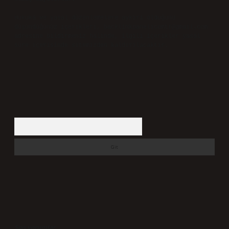
Hukuka ve yasal düzenlemelere aykırı olduğunu
düşündüğünüz içerikleri,
backlinkpanelicomtr@gmail.com
adresine bildirmeniz halinde, ilgili içerikler yasal
süre içerisinde sitemizden kaldırılacaktır.
Arama
Son yorumlar