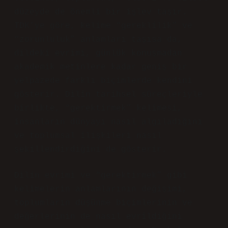
düzeyde de önemli bir işlev taşır.
TDK’ye göre, kelime “gereklilik” ve
“zorunluluk” anlamları taşısa da,
dildeki evrimi, günlük konuşmadan
akademik metinlere kadar geniş bir
yelpazede farklı biçimlerde kendini
gösterir. Dilin tarihsel süreçleriyle
birlikte, “gerektirmek” kelimesi,
insanların dünyayı nasıl algıladığını
ve toplumsal ilişkileri nasıl
şekillendirdiğini de gösterir.
Dilin evrimi ve “gerektirmek” gibi
kelimelerin anlamlarının değişimi,
toplumların düşünme biçimlerinin ve
değerlerinin de nasıl evrildiğini