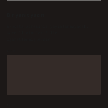
Bir yanıt yazın
E-posta adresiniz yayınlanmayacak.
Gerekli alanlar
*
ile
işaretlenmişlerdir
Yorum
İsim*