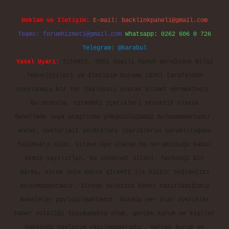
Reklam ve İletişim:
E-mail:
backlinkpaneli@gmail.com
Teams:
forumhizmeti@gmail.com
Whatsapp: 0262 606 0 726
Telegram: @karabul
Yasal Uyarı:
Sitemiz, 5651 Sayılı Kanun gereğince Bilgi
Teknolojileri ve İletişim Kurumu (BTK) tarafından
onaylanmış bir Yer Sağlayıcı olarak hizmet vermektedir.
Bu nedenle, sitedeki içerikleri proaktif olarak
denetleme veya araştırma yükümlülüğümüz bulunmamaktadır.
Ancak, üyelerimiz yazdıkları içeriklerin sorumluluğunu
taşımakta olup, siteye üye olarak bu sorumluluğu kabul
etmiş sayılırlar. Bu internet sitesi, herhangi bir
marka, kurum veya şahıs şirketi ile hiçbir bağlantısı
bulunmamaktadır. Sitede yalnızca kendi hazırladığımız
makaleler paylaşılmaktadır. Burada yer alan içerikler
haber niteliği taşımamakta olup, gerçek kurum ve kişiler
hakkında paylaşım yapılmamaktadır. Gerçek kurum ve