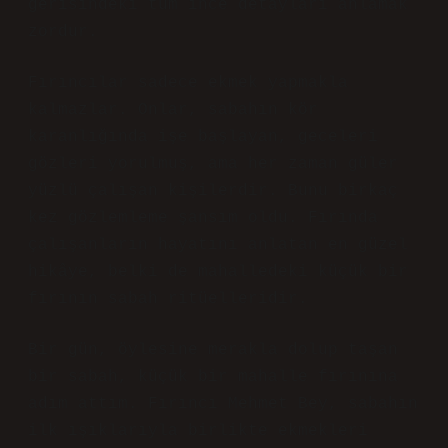
gerisindeki tüm ince detayları anlamak
zordur.
Fırıncılar sadece ekmek yapmakla
kalmazlar. Onlar, sabahın kör
karanlığında işe başlayan, geceleri
gözleri yorulmuş, ama her zaman güler
yüzlü çalışan kişilerdir. Bunu birkaç
kez gözlemleme şansım oldu. Fırında
çalışanların hayatını anlatan en güzel
hikâye, belki de mahalledeki küçük bir
fırının sabah ritüelleridir.
Bir gün, öylesine merakla dolup taşan
bir sabah, küçük bir mahalle fırınına
adım attım. Fırıncı Mehmet Bey, sabahın
ilk ışıklarıyla birlikte ekmekleri