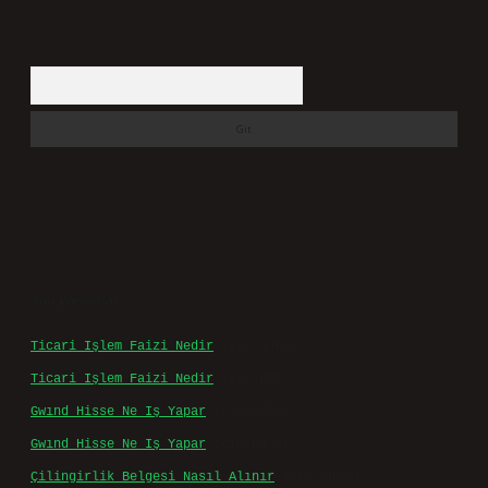
Arama
Son yorumlar
Ticari Işlem Faizi Nedir
için
admin
Ticari Işlem Faizi Nedir
için
Efe
Gwınd Hisse Ne Iş Yapar
için
admin
Gwınd Hisse Ne Iş Yapar
için
Bulut
Çilingirlik Belgesi Nasıl Alınır
için
admin