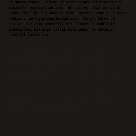
bulunmamaktadır. Sitede yalnızca kendi hazırladığımız
makaleler paylaşılmaktadır. Burada yer alan içerikler
haber niteliği taşımamakta olup, gerçek kurum ve kişiler
hakkında paylaşım yapılmamaktadır. Gerçek kurum ve
kişiler ile isim benzerlikleri tamamen tesadüfidir.
Sitemizdeki bilgiler taslak halindedir ve tavsiye
niteliği taşımazlar.
Sitemiz, 5651 Sayılı Kanun gereğince Bilgi Teknolojileri
ve İletişim Kurumu (BTK) tarafından onaylanmış bir Yer
Sağlayıcı olarak hizmet vermektedir. Bu nedenle,
sitedeki içerikleri proaktif olarak denetleme veya
araştırma yükümlülüğümüz bulunmamaktadır. Ancak,
üyelerimiz yazdıkları içeriklerin sorumluluğunu
taşımakta olup, siteye üye olarak bu sorumluluğu kabul
etmiş sayılırlar.
Hukuka ve yasal düzenlemelere aykırı olduğunu
düşündüğünüz içerikleri,
backlinkpanelicomtr@gmail.com
adresine bildirmeniz halinde, ilgili içerikler yasal
süre içerisinde sitemizden kaldırılacaktır.