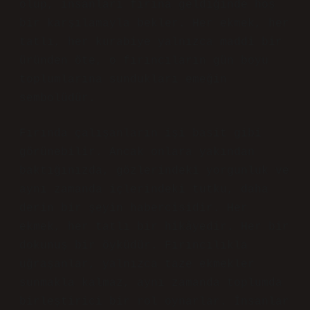
olup, insanları fırına geldiğinde hoş
bir karşılamayla bekler. Her ekmek, her
tatlı, her kurabiye yalnızca maddi bir
üründen öte, o fırıncıların gün boyu
toplumlarına sundukları emeğin
sembolüdür.
Fırında çalışanların işi basit gibi
görünebilir. Ancak onlara yakından
baktığınızda, gözlerindeki yorgunluk ve
aynı zamanda içlerindeki tutku, daha
derin bir şeyin habercisidir. Her
ekmek, her tatlı bir hikâyedir. Her bir
dokunuş bir öyküdür. Fırıncılıkla
uğraşanlar, yalnızca taze ekmekler
sunmakla kalmaz, aynı zamanda toplumda
birleştirici bir rol oynarlar. İnsanlar