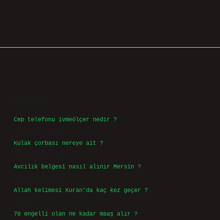
Sidebar
Son Yazılar
Cep telefonu ivmeölçer nedir ?
Ağustos 6, 2026
Kulak çorbası nereye ait ?
Ağustos 6, 2026
Avcılık belgesi nasıl alınır Mersin ?
Ağustos 5, 2026
Allah kelimesi Kuran’da kaç kez geçer ?
Ağustos 3, 2026
70 engelli olan ne kadar maaş alır ?