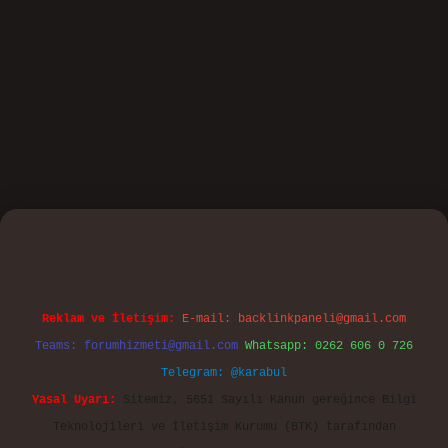
casino
Reklam ve İletişim:
E-mail:
backlinkpaneli@gmail.com
Teams:
forumhizmeti@gmail.com
Whatsapp: 0262 606 0 726
Telegram: @karabul
Yasal Uyarı:
Sitemiz, 5651 Sayılı Kanun gereğince Bilgi
Teknolojileri ve İletişim Kurumu (BTK) tarafından