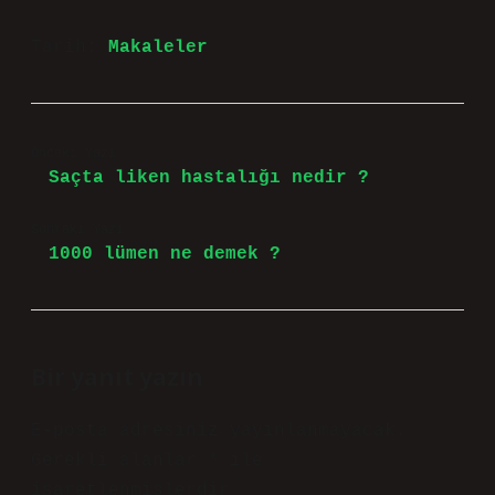
Tarih:
Makaleler
Önceki Yazı
Saçta liken hastalığı nedir ?
Sonraki Yazı
1000 lümen ne demek ?
Bir yanıt yazın
E-posta adresiniz yayınlanmayacak.
Gerekli alanlar
*
ile
işaretlenmişlerdir