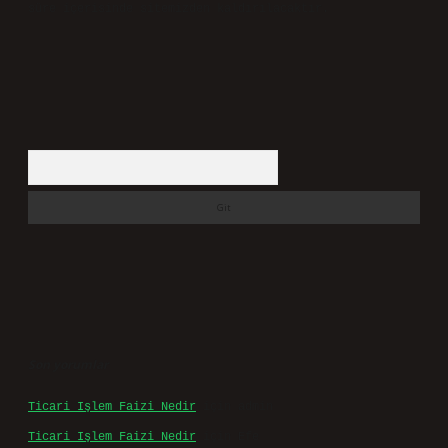
süre içerisinde sitemizden kaldırılacaktır.
Arama
Son yorumlar
Ticari Işlem Faizi Nedir
için
admin
Ticari Işlem Faizi Nedir
için
Efe