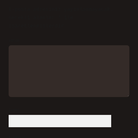
E-posta adresiniz yayınlanmayacak.
Gerekli alanlar
*
ile
işaretlenmişlerdir
Yorum
İsim*
E-Posta*