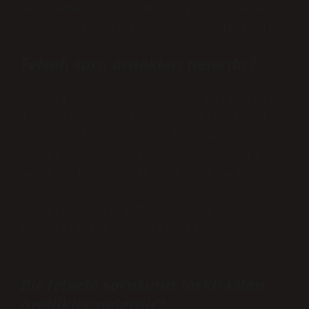
belirlemeyi amaçlamaktadır. 3) Felsefi
sorular cevaplarından daha değerlidir.
Felsefi soru örnekleri nelerdir?
Felsefi sorulara örnekler: Bilim nedir?
Ne güzel? Bilgi kaynağı nedir? İdeal
bir devlet düzeni mi? Evrensel bir
ahlaki yasa var mı? Ölümden sonraki
hayat nedir? Varlığın doğası nedir?
Diğer unsurlar … Felsefi Sorular
Örnekler *-tyt AYT 2023 (YKS 2023)
Felsefi-SoRne.net ›Felsefi-Qur’an-
Olleri-61 …
Bir felsefe sorusunu farklı kılan
özellikler nelerdir?