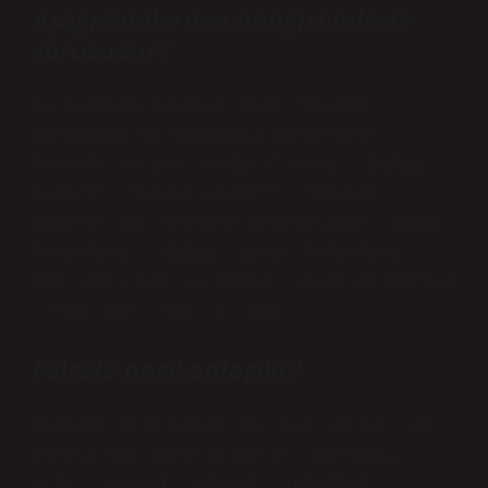
Aşağıdakilerden hangisi felsefe
sorusudur?
Bu sorunun kendisi bize felsefe
sorununun ne olduğunu gösteriyor.
Felsefe sorusu “Nedir?” soru. “Bilgi
nedir?”, “Güzel nedir?”, “Devlet
nedir?” bir felsefe meselesidir. Sınıf
Felsefesi – MEB10. Sınıf Felsefesi –
MEB ›PDF› Fel ›2.pdf10. Sınıf Felsefesi
– MEB ›PDF› Fel ›2. PDF
Felsefe nasıl anlaşılır?
Felsefe için kesin bir hak yoktur, en
önemli şey tutarlılıktır. Varoluş,
bilgi, gerçek, adalet, güzellik,