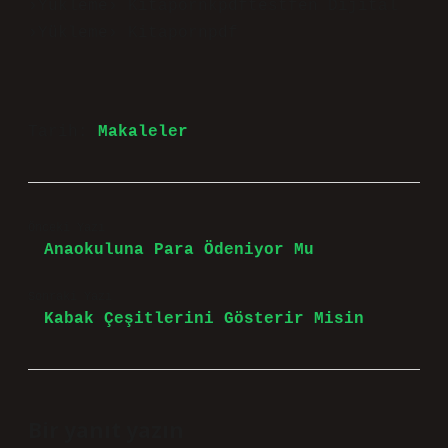
›Yükleme› Kitapornkpdftestfen Dijital
›Yükleme› Kitapornpdf
Tarih:
Makaleler
Önceki Yazı
Anaokuluna Para Ödeniyor Mu
Sonraki Yazı
Kabak Çeşitlerini Gösterir Misin
Bir yanıt yazın