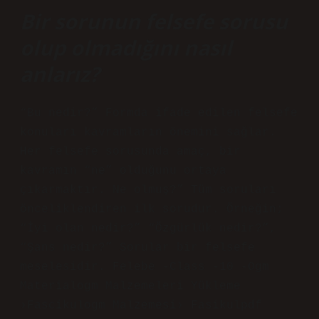
Bir sorunun felsefe sorusu
olup olmadığını nasıl
anlarız?
“Bu nedir?” Formda ifade edilen felsefe
konuları kavramların önemini sağlar.
Her felsefe sorusunda amaç, bir
kavramın “ne” olduğunu ortaya
çıkarmaktır. Ne olmuş?” Tüm soruları
önceliklendiren ilk sorudur. Örneğin;
“İyi olan nedir?” “Özgürlük nedir?”,
“Şans nedir?” Sorular bir felsefe
meselesidir. Felebe -Class -10 -Ogm
Materialogm Malzemeleri Yükleme
›Fascikulogm Malzemesi› Fasikulpdf