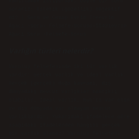
kanıtlamak istiyorsak, böyle bir soru
sorarız; Estetik (güzellik) objektif
mi? | Soru ve Cevap Evrim Treevrim
Ağacı ›Soru› Felsefe-Sorusu-55431evrim
Ağacı Soru ›Felsefe-Sorus
Varlığın türleri nelerdir?
Varoluş felsefesinde iki tür varlık
vardır; Gerçek varlık ve ideal varlık.
Gerçek (gerçek) doğa kavramı, dış
dünyadaki mevcut varlıklar mantıklı
olabilir. İdeal varlık, Ruh’ta var olan
ve dış dünyada var olmayan mevcut
varlıklardır. Yukarıdaki ifadelere göre
aşağıdaki ifadelerden hangisi gerçek
bir varlık olamaz? Varoluş felsefesi