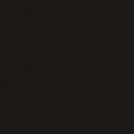
1-) nedir? Gerçekten bir şey var mı …
meb.gov.tr ​​
›13170823_varlyk_felfesimeb.gov.tr›
13170823_varlyk_feletes
Felsefe sorusunun diğer
sorulardan farkı nedir?
Felsefe sorusu sorusu “soruya” bağlı
bir soru değildir. Felsefede herkes
kendi sorularınızla gidebileceğiniz
yere gider. Bir konuda gerçekler elde
edilmiş olsa bile, bu gerçeklerden asla
memnun değildir ve bilgiler sorgulanır
ve tartışılır. Felsefi soruların
felsefi soruları ve özellikleri