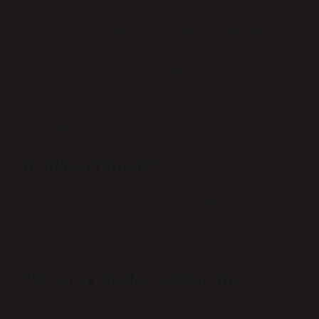
– Sorular cevaplardan daha önemlidir. –
öznel ve eleştiriye açık. – Makul. –
Genellikle sosyal yaşamdan etkilenir.
Felsefi sorulara örnekler … milliyet
eğitimi felsefi-so … milliyet eğitimi
›felseeballi so …
İlk filozof kimdir?
Felsefe tarihinin ilk bilinen filozofu
Thales’in Anadolu’dan çıkması tesadüf
değildir.
Her soru felsefe sorusu mu?
“Felsefe soru sormak için bir