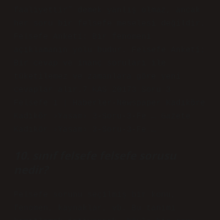
faaliyettir” demek yanlış olmaz, ancak
her soru bir felsefe meselesi değildir.
Felsefe Anketi; Bir fenomeni
açıklamanın yolu budur. Felsefe Anketi;
Bir cevap ve inanç soruları ile
tüketilemez ve zamanlara göre yeni
cevaplar alır.7 ​​KAS 20173 Soru 3
Felsefe 1 | Haberler-Newspaper Kadıköre
Kadıkör ›Yasam› 3-Soru-3-Fe … Gazete
Kadıkör ›Yasam› 3-Soru-3-Fe …
10. sınıf felsefe felsefe sorusu
nedir?
Felsefe sorunu seçilmiş bir konu,
fenomen, kaynaklar, vb. Bu tanımı