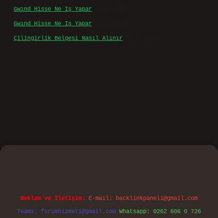
Gwınd Hisse Ne Iş Yapar
için
admin
Gwınd Hisse Ne Iş Yapar
için
Bulut
Çilingirlik Belgesi Nasıl Alınır
için
admin
sino
Reklam ve İletişim:
E-mail:
backlinkpaneli@gmail.com
Teams:
forumhizmeti@gmail.com
Whatsapp: 0262 606 0 726