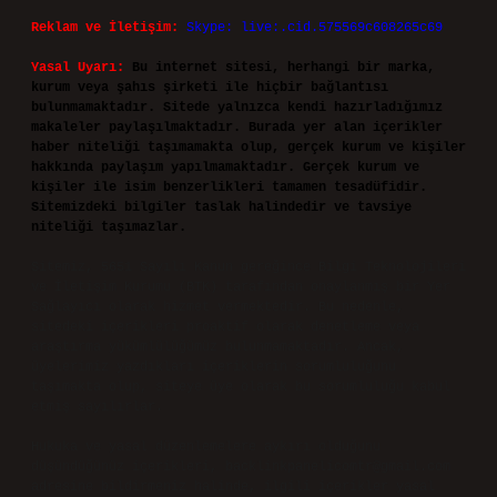
Reklam ve İletişim:
Skype: live:.cid.575569c608265c69
Yasal Uyarı:
Bu internet sitesi, herhangi bir marka,
kurum veya şahıs şirketi ile hiçbir bağlantısı
bulunmamaktadır. Sitede yalnızca kendi hazırladığımız
makaleler paylaşılmaktadır. Burada yer alan içerikler
haber niteliği taşımamakta olup, gerçek kurum ve kişiler
hakkında paylaşım yapılmamaktadır. Gerçek kurum ve
kişiler ile isim benzerlikleri tamamen tesadüfidir.
Sitemizdeki bilgiler taslak halindedir ve tavsiye
niteliği taşımazlar.
Sitemiz, 5651 Sayılı Kanun gereğince Bilgi Teknolojileri
ve İletişim Kurumu (BTK) tarafından onaylanmış bir Yer
Sağlayıcı olarak hizmet vermektedir. Bu nedenle,
sitedeki içerikleri proaktif olarak denetleme veya
araştırma yükümlülüğümüz bulunmamaktadır. Ancak,
üyelerimiz yazdıkları içeriklerin sorumluluğunu
taşımakta olup, siteye üye olarak bu sorumluluğu kabul
etmiş sayılırlar.
Hukuka ve yasal düzenlemelere aykırı olduğunu
düşündüğünüz içerikleri,
backlinkpanelicomtr@gmail.com
adresine bildirmeniz halinde, ilgili içerikler yasal