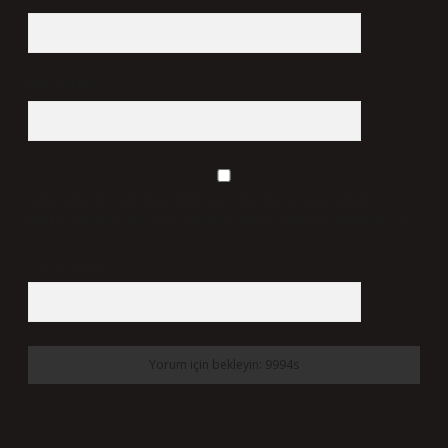
Web Sitesi
Daha sonraki yorumlarımda kullanılması için adım, e-
posta adresim ve site adresim bu tarayıcıya kaydedilsin.
7 + 8 kaçtır?
*