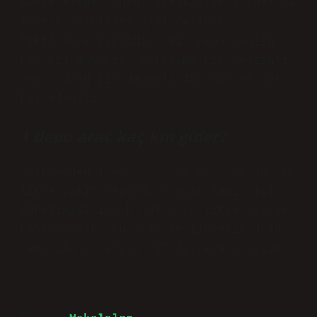
verimliliği, sürüş alışkanlıklarınız ve
trafik koşulları gibi çeşitli
faktörlere bağlıdır. Bir depo benzin
kaç mil dayanır? Ortalama bir benzinli
araç, dolu bir depoyla 450-650 km yol
kat edebilir.
1 depo araç kaç km gider?
Volkswagen T-Roc – 1,498 cc, 150 hp, 50
litre yakıt deposu. Aracın şehir içi
tüketimini 100 km’de 6,60 litre olarak
hesaplarsak, bu araç 50 litrelik dolu
depo ile ortalama 757 litreye ulaşıyor.