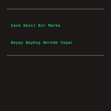
Önceki Yazı
Caso Nasıl Bir Marka
Sonraki Yazı
Beyaz Baykuş Nerede Yaşar
Bir yanıt yazın
E-posta adresiniz yayınlanmayacak.
Gerekli alanlar
*
ile
işaretlenmişlerdir
Yorum