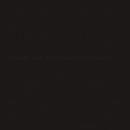
Türk Hava Kuvvetleri’nin gösteri ekibi
SOLOTÜRK, F-16 savaş uçağının modern ve
yüksek performans ile kabiliyetlerini
sergilemek amacıyla gerçekleştirdiği 20
dakikalık uçuşta 3,5 ton yakıt tüketti.
1 depo kaç km gider hesaplama?
Depo kapasitesini gidilen kilometreye
bölüp 100 ile çarparsanız 100
kilometredeki ortalama yakıt tüketimini
elde edersiniz. Örneğin aracınızın
deposu 50 litre ise ve deponuzu tamamen
doldurup 700 kilometre yol kat
ederseniz bu aracın 100 kilometrede
ortalama 7.1 litre yakıt tükettiği