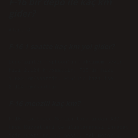
F-16 bir depo ile kaç km
gider?
Alan: 3
F-16 1 saatte kaç km yol gider?
Eurofighter Typhoon’un maksimum seyir
hızı 2.124 km/saattir. F35’in hızı
1.932 km/saattir. F16’nın hızı ise
2.124 km/saattir.
F-16 menzili kaç km?
F-16, Lockheed Martin tarafından ABD
Hava Kuvvetleri ve uluslararası ihracat
için üretilen, 4. nesil, tek motorlu,