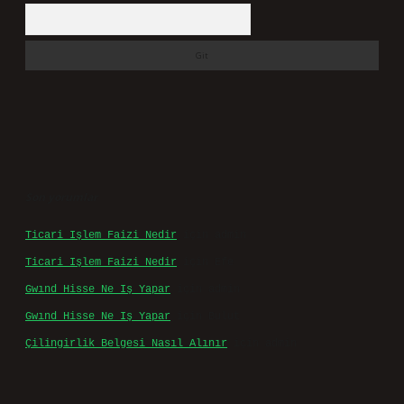
Arama
Son yorumlar
Ticari Işlem Faizi Nedir
için
admin
Ticari Işlem Faizi Nedir
için
Efe
Gwınd Hisse Ne Iş Yapar
için
admin
Gwınd Hisse Ne Iş Yapar
için
Bulut
Çilingirlik Belgesi Nasıl Alınır
için
admin