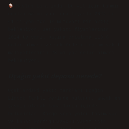
Navlun tarafında, bu yıl için tahmin
edilen 58 milyon tona kıyasla 2024’te
61 milyon tonluk mütevazı bir artış
bekleniyor. Jet yakıtı fiyatlarının
2024’te varil başına ortalama 113,8
dolar olması ve sektördeki toplam yakıt
maliyetlerinin 28 milyar dolar olması
bekleniyor.
Uçağın yakıt deposu nerede?
Uçaklardaki yakıt tankları uçağın
birçok farklı yerinde bulunur, ancak en
yaygın olarak kanatların içinde
bulunurlar. Kargo veya yolcu taşımayan
ve kanat konfigürasyonu yakıt için