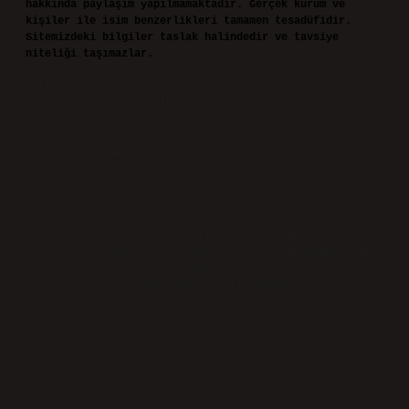
hakkında paylaşım yapılmamaktadır. Gerçek kurum ve
kişiler ile isim benzerlikleri tamamen tesadüfidir.
Sitemizdeki bilgiler taslak halindedir ve tavsiye
niteliği taşımazlar.
Sitemiz, 5651 Sayılı Kanun gereğince Bilgi Teknolojileri
ve İletişim Kurumu (BTK) tarafından onaylanmış bir Yer
Sağlayıcı olarak hizmet vermektedir. Bu nedenle,
sitedeki içerikleri proaktif olarak denetleme veya
araştırma yükümlülüğümüz bulunmamaktadır. Ancak,
üyelerimiz yazdıkları içeriklerin sorumluluğunu
taşımakta olup, siteye üye olarak bu sorumluluğu kabul
etmiş sayılırlar.
Hukuka ve yasal düzenlemelere aykırı olduğunu
düşündüğünüz içerikleri,
backlinkpanelicomtr@gmail.com
adresine bildirmeniz halinde, ilgili içerikler yasal
süre içerisinde sitemizden kaldırılacaktır.