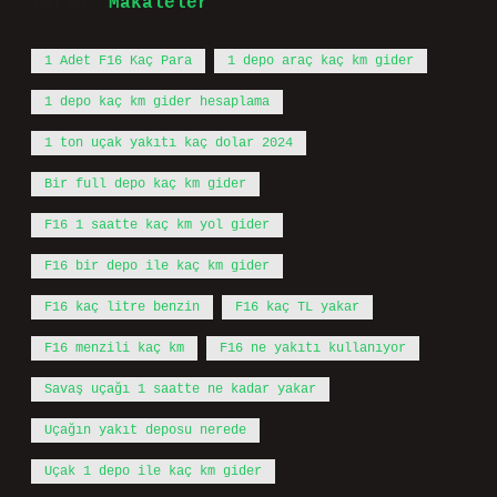
Tarih:
Makaleler
1 Adet F16 Kaç Para
1 depo araç kaç km gider
1 depo kaç km gider hesaplama
1 ton uçak yakıtı kaç dolar 2024
Bir full depo kaç km gider
F16 1 saatte kaç km yol gider
F16 bir depo ile kaç km gider
F16 kaç litre benzin
F16 kaç TL yakar
F16 menzili kaç km
F16 ne yakıtı kullanıyor
Savaş uçağı 1 saatte ne kadar yakar
Uçağın yakıt deposu nerede
Uçak 1 depo ile kaç km gider