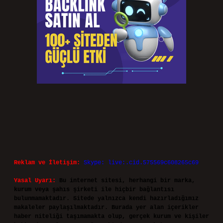
Reklam ve İletişim:
Skype: live:.cid.575569c608265c69
Yasal Uyarı:
Bu internet sitesi, herhangi bir marka,
kurum veya şahıs şirketi ile hiçbir bağlantısı
bulunmamaktadır. Sitede yalnızca kendi hazırladığımız
makaleler paylaşılmaktadır. Burada yer alan içerikler
haber niteliği taşımamakta olup, gerçek kurum ve kişiler