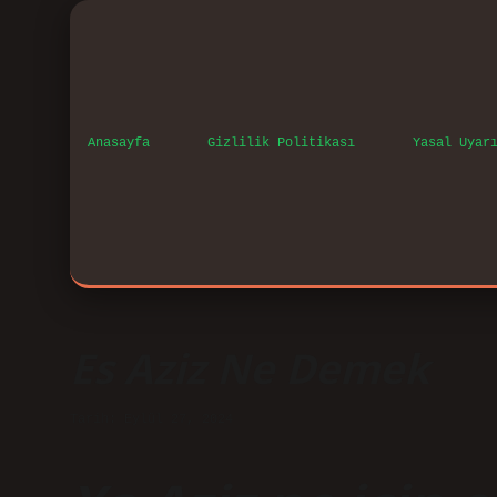
Anasayfa
Gizlilik Politikası
Yasal Uyar
Es Aziz Ne Demek
Tarih: Eylül 27, 2024