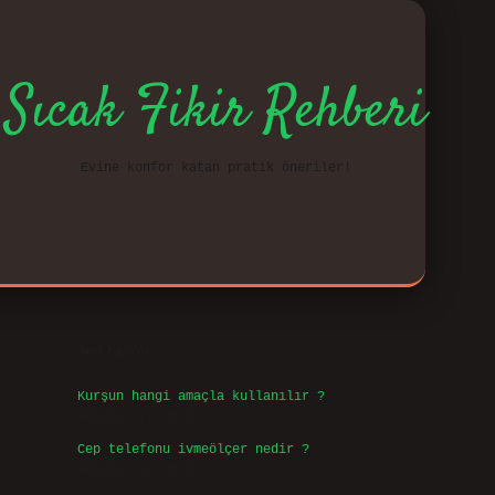
Sıcak Fikir Rehberi
Evine konfor katan pratik öneriler!
Sidebar
vd.casino
Son Yazılar
Kurşun hangi amaçla kullanılır ?
Ağustos 7, 2026
Cep telefonu ivmeölçer nedir ?
Ağustos 6, 2026