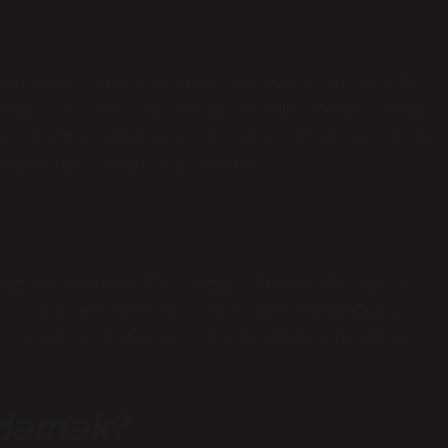
den gelmesine rağmen başka bir isim olarak
Aziz’ ve ‘Rahman, Hakim, Malik, Melik, Âlim
re atıfta bulunan Basir gibi sıfat olarak her
arına bir sakıncası yoktur.
niz gerekenler TDK. Aziz, Türkçe’de sıkça
pça’dan gelmektedir. Türk Dil Kurumu’nun
 “sevgiyle tutulan” olarak dahil edildiği
 demek?