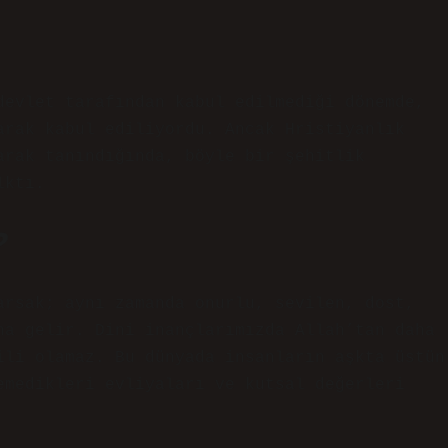
devlet tarafından kabul edilmediği dönemde,
arak kabul ediliyordu. Ancak Hristiyanlık
arak tanındığında, böyle bir şehitlik
lktı.
?
arsak; aynı zamanda onurlu, sevilen, dost,
na gelir. Dini inançlarımızda Allah’tan daha
ili olamaz. Bu dünyada insanların aşkta üstün
emedikleri evliyaları ve kutsal değerleri