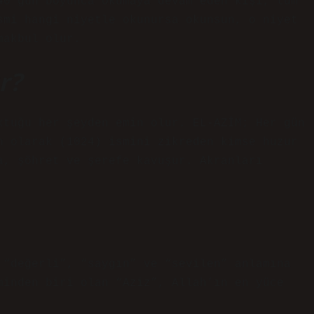
40 gün boyunca okumaya devam eden kişi, tüm
smi hangi niyetle okunursa okunsun, o niyet
makbul olur.
r?
ktuğu her şeyden emin olur. EL-AZİM; Her gün
n olarak (1024) ismini zikreden kimse huzur
a, şöhret ve şerefe kavuşur. Akranları
 “değerli”, “saygın” ve “sevilen” anlamına
minden biri olan “Aziz”, Allah’ın en yüce