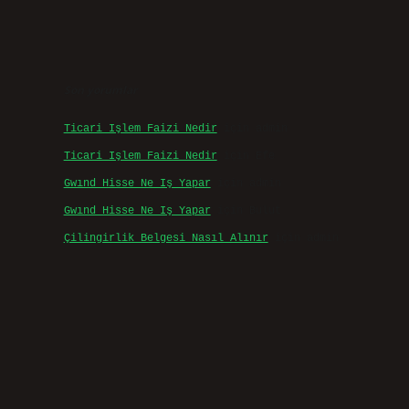
Son yorumlar
Ticari Işlem Faizi Nedir
için
admin
Ticari Işlem Faizi Nedir
için
Efe
Gwınd Hisse Ne Iş Yapar
için
admin
Gwınd Hisse Ne Iş Yapar
için
Bulut
Çilingirlik Belgesi Nasıl Alınır
için
admin