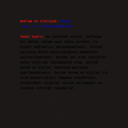
Reklam ve İletişim:
Skype:
live:.cid.575569c608265c69
Yasal Uyarı:
Bu internet sitesi, herhangi
bir marka, kurum veya şahıs şirketi ile
hiçbir bağlantısı bulunmamaktadır. Sitede
yalnızca kendi hazırladığımız makaleler
paylaşılmaktadır. Burada yer alan içerikler
haber niteliği taşımamakta olup, gerçek
kurum ve kişiler hakkında paylaşım
yapılmamaktadır. Gerçek kurum ve kişiler ile
isim benzerlikleri tamamen tesadüfidir.
Sitemizdeki bilgiler taslak halindedir ve
tavsiye niteliği taşımazlar.
Sitemiz, 5651 Sayılı Kanun gereğince Bilgi
Teknolojileri ve İletişim Kurumu (BTK)
tarafından onaylanmış bir Yer Sağlayıcı
olarak hizmet vermektedir. Bu nedenle,
sitedeki içerikleri proaktif olarak
denetleme veya araştırma yükümlülüğümüz