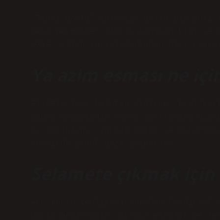
“Tanrı dostu” anlamına gelen bir Sufi 
veya peygamber olarak tanınan kişi ve 
aziz. Allah’ın isimlerinden biri (esma
Ya azim esması ne içi
El-Azim ismi kalpten gidince, kişi kor
sabah namazından sonra şartlarına uygu
ve mutluluğa, yüksek rütbe ve makamlar
arasında çabuk göze çarparlar.
Selamete çıkmak için 
Her türlü tehlikeyi ortadan kaldırmak 
barış getirendir. Ayrıca esenlik ve fe