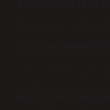
Ya Aziz ne için 
Günlük zikir sayısı: 94 – Düşmanları y
kişi kendisini insanlara sevdirir. Çal
arasında hem de manevi kişiler arasınd
Ya Aziz’in anlamı nedi
El-Aziz, şeref ve izzet sahibi, sonsuz
her zaman galip demektir. El-Aziz ismi
olan, yenilgi ihtimali kesinlikle imka
sahibi olandır.
Aziz ismi ne anlama ge