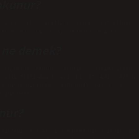
 okunur?
r – Ya Kaviyy şerifleri çağırır. Sağ eliniz
uktan sonra biraz suya üfleyin ve için.
ü ne demek?
 “büyüklük, ululuk, yücelik” anlamına gelen
 celle fiilinden türemiş bir ifadedir. Allah
 ismiyle birlikte anıldığında, bir saygı
amına gelir.
nur?
 zikredilmesi tavsiye edilen bir isimdir. Bu