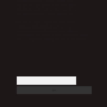
bulunmamaktadır. Ancak, üyelerimiz
yazdıkları içeriklerin sorumluluğunu
taşımakta olup, siteye üye olarak bu
sorumluluğu kabul etmiş sayılırlar.
Hukuka ve yasal düzenlemelere aykırı
olduğunu düşündüğünüz içerikleri,
backlinkpanelicomtr@gmail.com
adresine
bildirmeniz halinde, ilgili içerikler yasal
süre içerisinde sitemizden kaldırılacaktır.
Arama