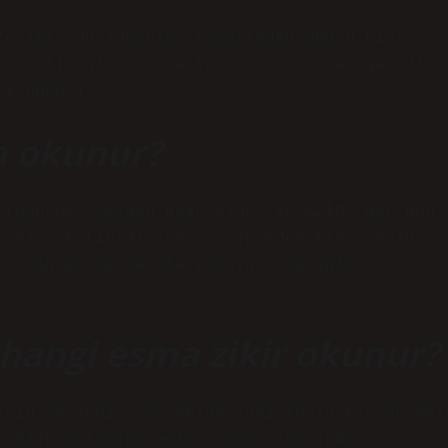
terimi. Müslümanlar tarafından doğru kişi
Hıristiyanlara göre kutsal aziz. George adlı
-i hüsna).
n okunur?
ktuğu her şeyden emin olur. EL-AZİM; Her gün
n olarak (1024) ismini zikreden kimse huzur
a, şöhret ve şerefe kavuşur. Akranları
hangi esma zikir okunur?
için söylenir. Es-Selam isminin Türkçe anlamı
rahlık anlamına gelir. Dua sırasında