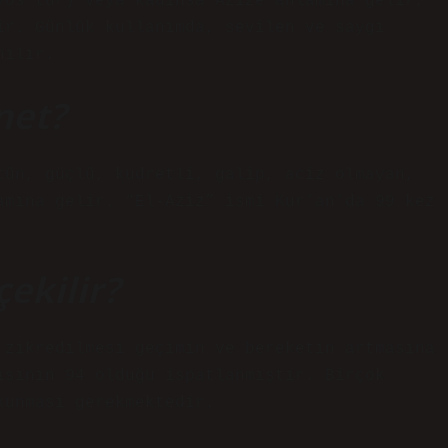
yos’tur) veya kadınsa Azize anlamına gelir,
ir. Günlük kullanımda, sevilen ve saygı
nılır.
net?
tün, güçlü, kudretli, galip, aciz olmayan,
amına gelir. “El-Aziz” ismi Kur’an’da 99 kez
çekilir?
 zikredilmesi geçimin ve bereketin artmasına
ısının 94 olduğu ispatlanmıştır. Birçok
kunması gerekmektedir.