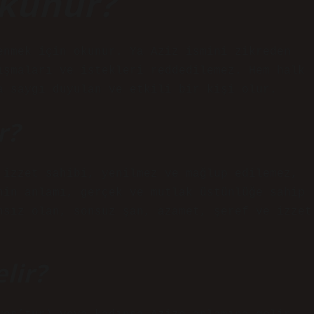
okunur?
enmek için okunur. Ya Aziz ismini zikreden
ışmaları ve istekleri reddedilemez. Hem halk
a saygı duyulan ve etkili bir kişi olur.
r?
 izzet sahibi, yenilmez ve mağlup edilemez,
nin anlamı, gerçek ve mutlak üstünlüğe sahip
nsız olan, sonsuz şan, azamet, şeref ve izzet
lir?