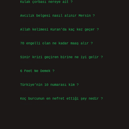
Kulak çorbası nereye ait ?
Ağustos 6, 2026
Avcılık belgesi nasıl alınır Mersin ?
Ağustos 5, 2026
Allah kelimesi Kuran’da kaç kez geçer ?
Ağustos 3, 2026
70 engelli olan ne kadar maaş alır ?
Ağustos 3, 2026
Sinir krizi geçiren birine ne iyi gelir ?
Temmuz 31, 2026
6 Feet Ne Demek ?
Temmuz 30, 2026
Türkiye’nin 10 numarası kim ?
Temmuz 29, 2026
Koç burcunun en nefret ettiği şey nedir ?
Temmuz 27, 2026