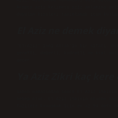
Aziz, Aya (Roma Yunancası aslı ἅγιος a
Arapça azîz kelimesi aziz anlamına gel
duyulan kişileri tanımlamak için kulla
El Aziz ne demek diya
“El-Aziz” ismi Allah’ın bir sıfatı, üs
şerefli, değerli, kudretli ve kral anl
geçer.
Ya Aziz Zikri kaç kere 
Sabah namazından sonra El Aziz isminin
sebep olur. El Aziz isminin okunma say
fazilete kavuşmak için en az 94 defa o