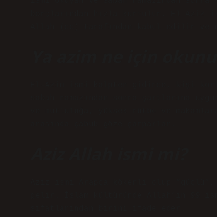
ismi okuyan ve sabah namazından sonra 
borçlarından hızla kurtulur. El Aziz i
Allah (cc) tarafından kabul edilir ve 
Ya azim ne için okunu
El-Azim ismi kalpten gidince, kişi kor
sabah namazından sonra şartlarına uygu
ve mutluluğa, yüksek rütbe ve makamlar
arasında çabuk göze çarparlar.
Aziz Allah ismi mi?
Aziz ismi Arapça kökenli olup “güçlü”,
gelir. İslam kültüründe Allah’ın 99 is
sıfatlarından birini ifade eder.