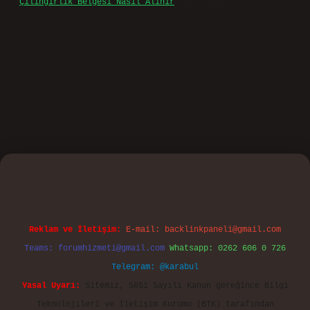
Çilingirlik Belgesi Nasıl Alınır
için
admin
o
Reklam ve İletişim:
E-mail:
backlinkpaneli@gmail.com
Teams:
forumhizmeti@gmail.com
Whatsapp: 0262 606 0 726
Telegram: @karabul
Yasal Uyarı:
Sitemiz, 5651 Sayılı Kanun gereğince Bilgi
Teknolojileri ve İletişim Kurumu (BTK) tarafından