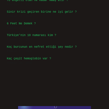
70 engelli olan ne kadar maaş alır ?
Ağustos 3, 2026
Sinir krizi geçiren birine ne iyi gelir ?
Temmuz 31, 2026
6 Feet Ne Demek ?
Temmuz 30, 2026
Türkiye’nin 10 numarası kim ?
Temmuz 29, 2026
Koç burcunun en nefret ettiği şey nedir ?
Temmuz 27, 2026
Kaç çeşit hemoglobin var ?
Temmuz 25, 2026