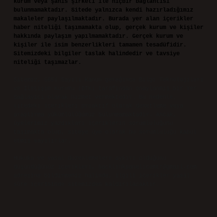
kurum veya şahıs şirketi ile hiçbir bağlantısı
bulunmamaktadır. Sitede yalnızca kendi hazırladığımız
makaleler paylaşılmaktadır. Burada yer alan içerikler
haber niteliği taşımamakta olup, gerçek kurum ve kişiler
hakkında paylaşım yapılmamaktadır. Gerçek kurum ve
kişiler ile isim benzerlikleri tamamen tesadüfidir.
Sitemizdeki bilgiler taslak halindedir ve tavsiye
niteliği taşımazlar.
Sitemiz, 5651 Sayılı Kanun gereğince Bilgi Teknolojileri
ve İletişim Kurumu (BTK) tarafından onaylanmış bir Yer
Sağlayıcı olarak hizmet vermektedir. Bu nedenle,
sitedeki içerikleri proaktif olarak denetleme veya
araştırma yükümlülüğümüz bulunmamaktadır. Ancak,
üyelerimiz yazdıkları içeriklerin sorumluluğunu
taşımakta olup, siteye üye olarak bu sorumluluğu kabul
etmiş sayılırlar.
Hukuka ve yasal düzenlemelere aykırı olduğunu
düşündüğünüz içerikleri,
backlinkpanelicomtr@gmail.com
adresine bildirmeniz halinde, ilgili içerikler yasal
süre içerisinde sitemizden kaldırılacaktır.