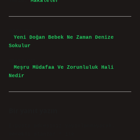
Tarih:
Makaleler
Önceki Yazı
Yeni Doğan Bebek Ne Zaman Denize
Sokulur
Sonraki Yazı
Meşru Müdafaa Ve Zorunluluk Hali
Nedir
Bir yanıt yazın
E-posta adresiniz yayınlanmayacak.
Gerekli alanlar
*
ile