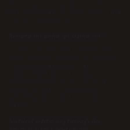
Trilye zeytinleri lezzetli ve yağ
bakımından zengin olsa da, yetiştirilme
biçimleri çok önemlidir.
Riviera mı daha iyi sızma mı?
Riviera zeytinyağındaki serbest yağ
asidi içeriği 3,3 gramın üzerindeyken,
sızma zeytinyağının asitliği 0,8
gramdır. Düşük asitlik, sızma
zeytinyağının kalitesini ve sağlık
yararlarını artırırken, Riviera
zeytinyağı daha yüksek asitliğe
sahiptir.
Natürel sızma zeytinyağı ile
normal sızma zeytinyağı