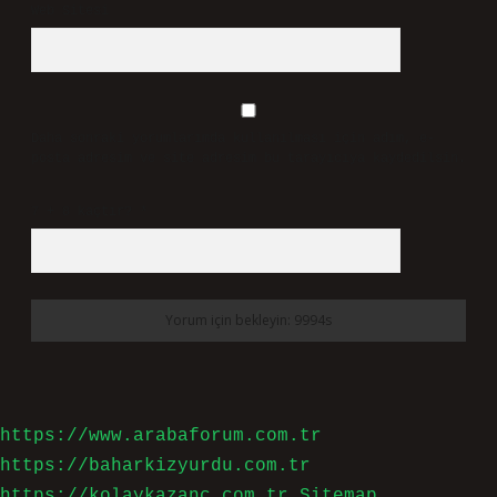
Web Sitesi
Daha sonraki yorumlarımda kullanılması için adım, e-
posta adresim ve site adresim bu tarayıcıya kaydedilsin.
7 + 8 kaçtır?
*
https://www.arabaforum.com.tr
https://baharkizyurdu.com.tr
https://kolaykazanc.com.tr
Sitemap