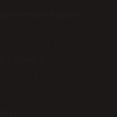
gi katman kaplar?
 Okyanuslar, denizler ve göller gibi su
dünyanın dörtte üçünü kapladığından, su
. Su katmanı görünür bir katmandır.
en sudur?
söylenir, ancak bilimsel bir iddia olarak
r. Dünyadaki tüm sudan bir küre
nın yarısı bile olmazdı. Dünya yüzeyinin
sinlikle doğru olarak adlandırılabilir.
dur?