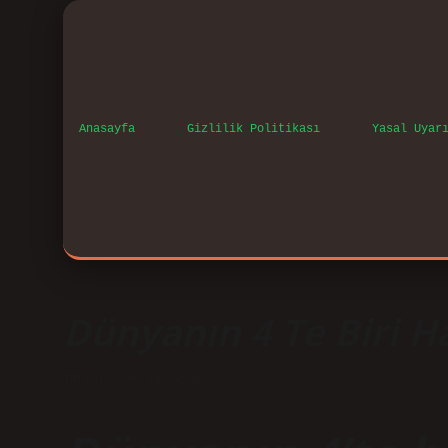
Anasayfa
Gizlilik Politikası
Yasal Uyar
Dünyanın 4 Te Biri Ha
Tarih: Ocak 19, 2025