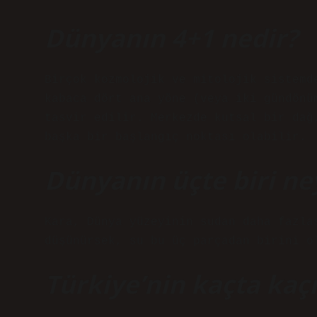
Dünyanın 4+1 nedir?
Birçok kozmolojik ve mitolojik sistemd
kabaca dört ana yöne (veya iki gündönü
tasvir edilir. Merkezde kutsal bir dağ
başka bir başlangıç ​​noktası olabilir.
Dünyanın üçte biri ney
Kara, Dünya yüzeyinin sudan daha fazla
düşünürsek, su bu üç parçadan birini o
Türkiye’nin kaçta kaçı