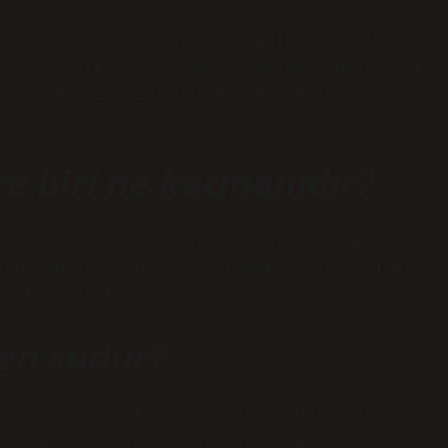
te üçünün suyla kaplı olduğu bilinmektedir.
r. Su, bitkiler ve hayvanlar da dahil olmak
rebilmeleri için son derece önemli bir
e biri ne katmanıdır?
lanları suyla doludur. Okyanuslar, denizler,
tuplardaki buzullar su tabakasını oluşturur.
ri karayla kaplıdır.
en sudur?
söylenir, ancak bilimsel bir iddia olarak
r. Dünyadaki tüm sudan bir küre