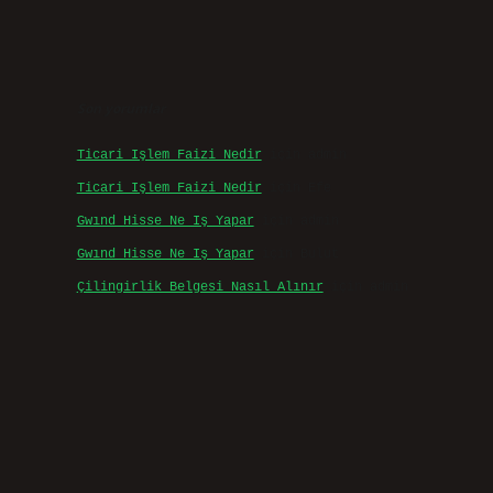
Son yorumlar
Ticari Işlem Faizi Nedir
için
admin
Ticari Işlem Faizi Nedir
için
Efe
Gwınd Hisse Ne Iş Yapar
için
admin
Gwınd Hisse Ne Iş Yapar
için
Bulut
Çilingirlik Belgesi Nasıl Alınır
için
admin