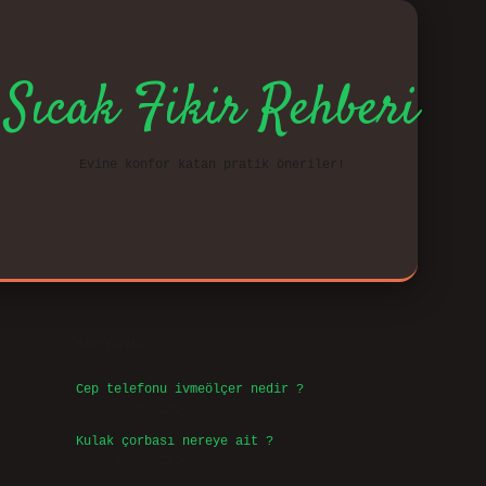
Sıcak Fikir Rehberi
Evine konfor katan pratik öneriler!
Sidebar
vd.casino
Son Yazılar
Cep telefonu ivmeölçer nedir ?
Ağustos 6, 2026
Kulak çorbası nereye ait ?
Ağustos 6, 2026