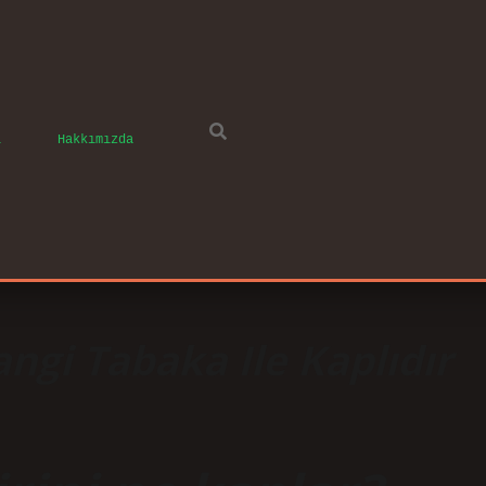
ı
Hakkımızda
ngi Tabaka Ile Kaplıdır