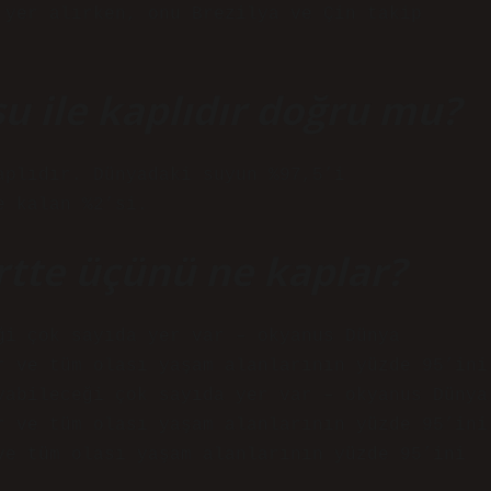
 yer alırken, onu Brezilya ve Çin takip
u ile kaplıdır doğru mu?
aplıdır. Dünyadaki suyun %97,5’i
e kalan %2’si.
rtte üçünü ne kaplar?
ği çok sayıda yer var – okyanus Dünya
r ve tüm olası yaşam alanlarının yüzde 95’ini
yabileceği çok sayıda yer var – okyanus Dünya
r ve tüm olası yaşam alanlarının yüzde 95’ini
ve tüm olası yaşam alanlarının yüzde 95’ini