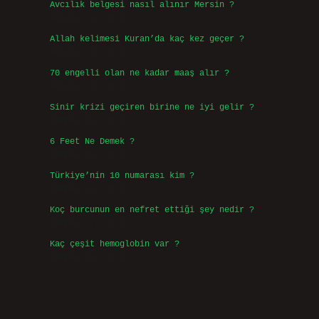
Avcılık belgesi nasıl alınır Mersin ?
Ağustos 5, 2026
Allah kelimesi Kuran’da kaç kez geçer ?
Ağustos 3, 2026
70 engelli olan ne kadar maaş alır ?
Ağustos 3, 2026
Sinir krizi geçiren birine ne iyi gelir ?
Temmuz 31, 2026
6 Feet Ne Demek ?
Temmuz 30, 2026
Türkiye’nin 10 numarası kim ?
Temmuz 29, 2026
Koç burcunun en nefret ettiği şey nedir ?
Temmuz 27, 2026
Kaç çeşit hemoglobin var ?
Temmuz 25, 2026