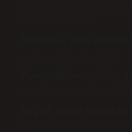
TVHB Merkez Konseyi başkanı Eroğlu, dü
25.000 kişiyi kaybetti: “Türkiye’de 1 
1,7 milyar ekmek atılacak.
İnsan kaç gün açlıktan
Kaç gün yiyeceksiz yaşayabilirsiniz? O
Dünyada her yıl kaç ç
15 yaşın altındaki yaklaşık 6 milyon ç
En çok ölüm hangi yaş
Türk İstatistik Enstitüsü 2013-2014’te