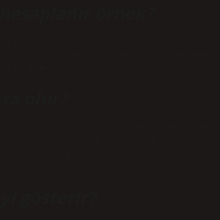
 hesaplanır örnek?
ölüm olasılığını gösteren ve aynı bölgede bir
” olarak ifade edilen bebeklerin 0-364 günde
l bir değerdir.
ta olur?
ki verilere göre, 75-84 yaş en yüksek ölüme
iye’deki son Türkstat verilerinden sonra
klentisi, erkekler için 75.9 ve kadınlarda
yi gösterir?