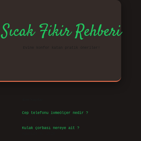
Sıcak Fikir Rehberi
Evine konfor katan pratik öneriler!
Sidebar
vd.cas
Son Yazılar
Cep telefonu ivmeölçer nedir ?
Ağustos 6, 2026
Kulak çorbası nereye ait ?
Ağustos 6, 2026