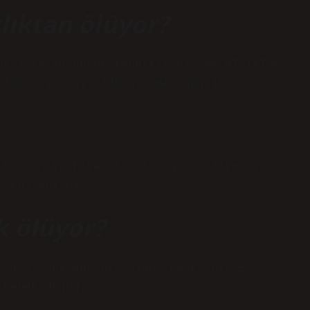
lıktan ölüyor?
ğı için en büyük tehditlerdir ve HIV/AIDS
 fazla insanı öldürür. Her gün 10.
.5 olan Türkiye Ulusal Doğum Çalışması
k kullanıldı.
k ölüyor?
r 4,4 saniyede bir öldü. Başka bir BM
 bebek doğdu.