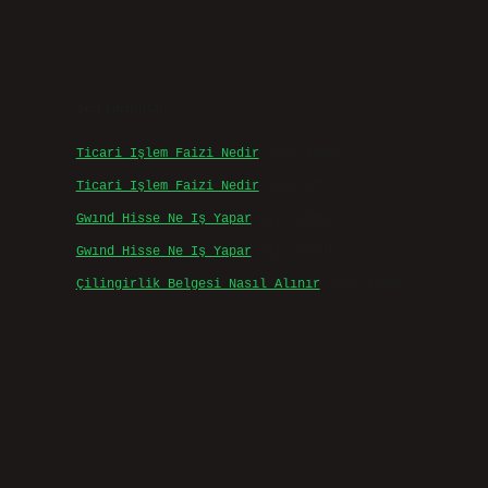
Son yorumlar
Ticari Işlem Faizi Nedir
için
admin
Ticari Işlem Faizi Nedir
için
Efe
Gwınd Hisse Ne Iş Yapar
için
admin
Gwınd Hisse Ne Iş Yapar
için
Bulut
Çilingirlik Belgesi Nasıl Alınır
için
admin