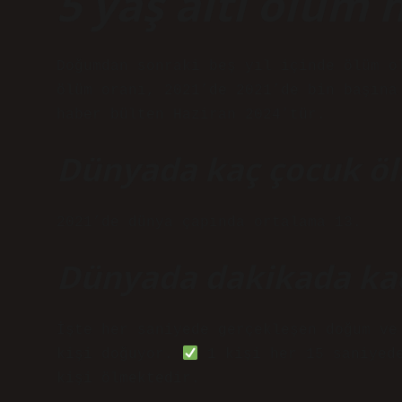
5 yaş altı ölüm h
Doğumdan sonraki beş yıl içinde ölüm o
ölüm oranı, 2021’de 2021’de bin başına
haber bülten Haziran 2024’tür.
Dünyada kaç çocuk ö
2021’de dünya çapında ortalama 13.
Dünyada dakikada kaç
İşte her saniyede gerçekleşen doğum v
kişi doğuyor.
1 kişi her 15 saniyed
kişi ölmektedir.