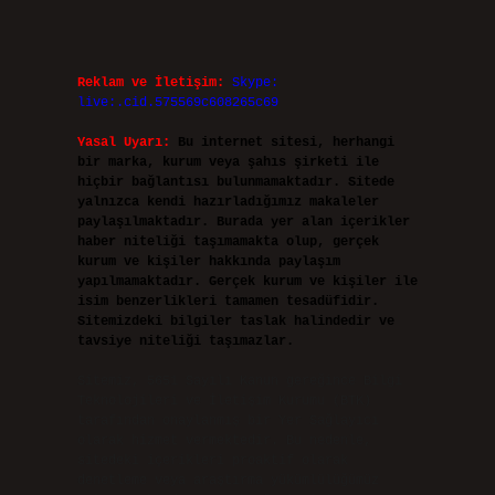
Reklam ve İletişim:
Skype:
live:.cid.575569c608265c69
Yasal Uyarı:
Bu internet sitesi, herhangi
bir marka, kurum veya şahıs şirketi ile
hiçbir bağlantısı bulunmamaktadır. Sitede
yalnızca kendi hazırladığımız makaleler
paylaşılmaktadır. Burada yer alan içerikler
haber niteliği taşımamakta olup, gerçek
kurum ve kişiler hakkında paylaşım
yapılmamaktadır. Gerçek kurum ve kişiler ile
isim benzerlikleri tamamen tesadüfidir.
Sitemizdeki bilgiler taslak halindedir ve
tavsiye niteliği taşımazlar.
Sitemiz, 5651 Sayılı Kanun gereğince Bilgi
Teknolojileri ve İletişim Kurumu (BTK)
tarafından onaylanmış bir Yer Sağlayıcı
olarak hizmet vermektedir. Bu nedenle,
sitedeki içerikleri proaktif olarak
denetleme veya araştırma yükümlülüğümüz