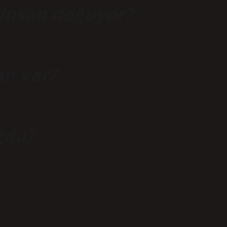
insan doğuyor?
larına göre 8.
an var?
 Nüfus 30 Haz 20258.
ğdu?
ın Guinness kitabını yaşayan kadın olan Rus
a konuşmak istiyorum. Valentina 27 kez
Mart 2025 Bir kadın 69 çocuk doğurabilir mi?