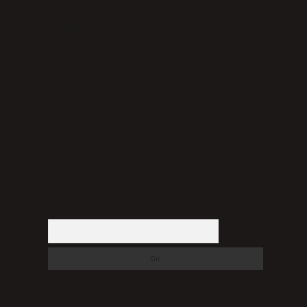
bulunmamaktadır. Ancak, üyelerimiz
yazdıkları içeriklerin sorumluluğunu
taşımakta olup, siteye üye olarak bu
sorumluluğu kabul etmiş sayılırlar.
Hukuka ve yasal düzenlemelere aykırı
olduğunu düşündüğünüz içerikleri,
backlinkpanelicomtr@gmail.com
adresine
bildirmeniz halinde, ilgili içerikler yasal
süre içerisinde sitemizden kaldırılacaktır.
Arama