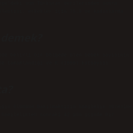
iye’deki son Türkstat verilerinden sonra
klentisi, erkekler için 75.9 ve kadınlarda
e demek?
nde belirli bir bölgede ölen bebek sayısının
le tamamlandığı ve K (1000) katsayısı
ta?
iğin ölümüne bakılmaksızın hamilelik süresine
 hamilelikten sonraki 42 gün içinde bir