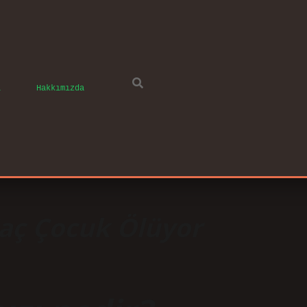
ı
Hakkımızda
aç Çocuk Ölüyor