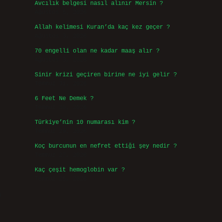
Avcılık belgesi nasıl alınır Mersin ?
Ağustos 5, 2026
Allah kelimesi Kuran’da kaç kez geçer ?
Ağustos 3, 2026
70 engelli olan ne kadar maaş alır ?
Ağustos 3, 2026
Sinir krizi geçiren birine ne iyi gelir ?
Temmuz 31, 2026
6 Feet Ne Demek ?
Temmuz 30, 2026
Türkiye’nin 10 numarası kim ?
Temmuz 29, 2026
Koç burcunun en nefret ettiği şey nedir ?
Temmuz 27, 2026
Kaç çeşit hemoglobin var ?
Temmuz 25, 2026
0