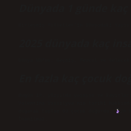
Dünyada 1 günde kaç 
Birleşmiş Milletler’in Dünyadaki Yayın
2025 dünyada kaç ins
Dünya Nüfus: Geçmiş, Mevcut ve Gelecek
En fazla kaç çocuk do
Bugün 18. yüzyılda yaşayan ve kayıtlar
Valentina Vassilyva’nın tarihi hakkınd
doğarak toplam 69 çocuk doğurdu.
28 
İnanılmaz.