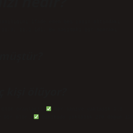
ızı nedir?
lasılığını ifade eden beş yaşın altındaki
 11.3, 11.2 idi. Bu sayıdaki bir sonraki
lmüştür?
 kişi ölüyor?
e ölüm oranları:
her saniye yaklaşık 2.6
e bir ölür.
Dakikada yaklaşık 270 doğum 12