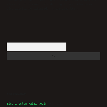
düşündüğünüz içerikleri,
backlinkpanelicomtr@gmail.com
adresine bildirmeniz halinde, ilgili içerikler yasal
süre içerisinde sitemizden kaldırılacaktır.
Arama
Son yorumlar
Ticari Işlem Faizi Nedir
için
admin