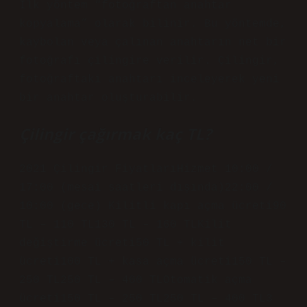
İlk yöntem “fotoğraftan anahtar
kopyalama” olarak bilinir. Bu yöntemde,
kaybolan veya çalınan anahtarın net bir
fotoğrafı çilingire verilir. Çilingir,
fotoğraftaki anahtarı inceleyerek yeni
bir anahtar oluşturabilir.
Çilingir çağırmak kaç TL?
2021 Çilingir FiyatlarıHizmet 10:00 /
17:00 (mesai saatleri dışında)22:00 /
10:00 (gece) Kilitli kapı açma ücreti90
TL – 110 TL130 TL – 160 TLKilit
değiştirme ücreti50 TL + kilit
ücreti100 TL + kasa açma ücreti150 TL –
250 TL250 TL – 400 TLOtomatik açma
ücreti150 TL – 250 TL250 TL – 400 TL3