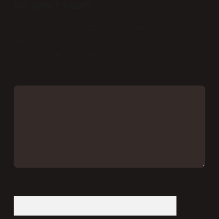
Bir yanıt yazın
E-posta adresiniz yayınlanmayacak.
Gerekli alanlar
*
ile
işaretlenmişlerdir
Yorum
İsim*