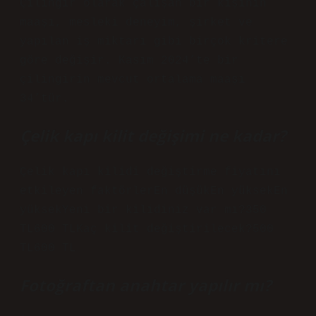
Çilingir olarak çalışan bir kişinin
maaşı, mesleki deneyim, şirket ve
yapılan iş miktarı gibi birçok kritere
göre değişir. Kasım 2024’te bir
çilingirin mevcut ortalama maaşı
34’tür.
Çelik kapı kilit değişimi ne kadar?
Çelik kapı kilidi değiştirme fiyatını
etkileyen faktörlerEn düşükEn yüksekEn
yüksekYeni bir kilidiniz var mı?350
TL600 TLKaç kilit değiştirilecek?500
TL600 TL
Fotoğraftan anahtar yapılır mı?