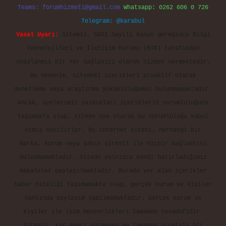
Teams:
forumhizmeti@gmail.com
Whatsapp: 0262 606 0 726
Telegram: @karabul
Yasal Uyarı:
Sitemiz, 5651 Sayılı Kanun gereğince Bilgi
Teknolojileri ve İletişim Kurumu (BTK) tarafından
onaylanmış bir Yer Sağlayıcı olarak hizmet vermektedir.
Bu nedenle, sitedeki içerikleri proaktif olarak
denetleme veya araştırma yükümlülüğümüz bulunmamaktadır.
Ancak, üyelerimiz yazdıkları içeriklerin sorumluluğunu
taşımakta olup, siteye üye olarak bu sorumluluğu kabul
etmiş sayılırlar. Bu internet sitesi, herhangi bir
marka, kurum veya şahıs şirketi ile hiçbir bağlantısı
bulunmamaktadır. Sitede yalnızca kendi hazırladığımız
makaleler paylaşılmaktadır. Burada yer alan içerikler
haber niteliği taşımamakta olup, gerçek kurum ve kişiler
hakkında paylaşım yapılmamaktadır. Gerçek kurum ve
kişiler ile isim benzerlikleri tamamen tesadüfidir.
Sitemiz, kar amacı gütmeyen ve tamamen ücretsiz bir