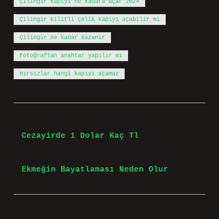
Çilingir kapıyı ne kadara açar 2024
Çilingir kilitli çelik kapıyı açabilir mi
Çilingir ne kadar kazanır
Fotoğraftan anahtar yapılır mı
Hırsızlar hangi kapıyı açamaz
Önceki Yazı
Cezayirde 1 Dolar Kaç Tl
Sonraki Yazı
Ekmeğin Bayatlaması Neden Olur