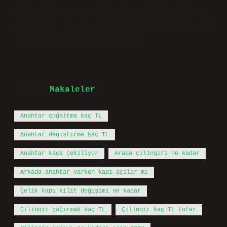
yerdeyse çilingir çıkarma ücreti talep
edebilir. Bu ücret genellikle 20 ile 50
TL arasında değişmektedir.
Tarih:
Makaleler
Anahtar çoğaltma kaç TL
Anahtar değiştirme kaç TL
Anahtar kaça çekiliyor
Araba çilingiri ne kadar
Arkada anahtar varken kapı açılır mı
Çelik kapı kilit değişimi ne kadar
Çilingir çağırmak kaç TL
Çilingir kaç TL tutar