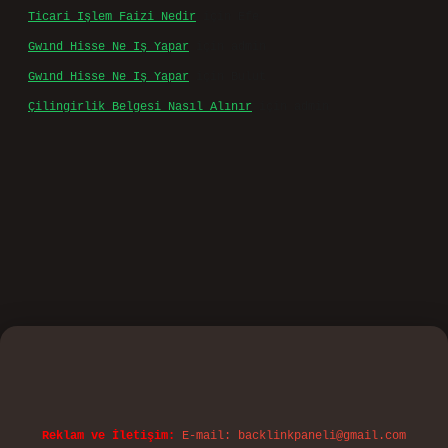
Ticari Işlem Faizi Nedir
için
Efe
Gwınd Hisse Ne Iş Yapar
için
admin
Gwınd Hisse Ne Iş Yapar
için
Bulut
Çilingirlik Belgesi Nasıl Alınır
için
admin
ino
Reklam ve İletişim:
E-mail:
backlinkpaneli@gmail.com