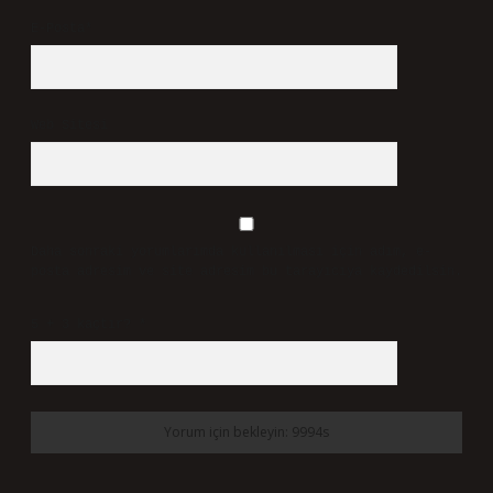
E-Posta*
Web Sitesi
Daha sonraki yorumlarımda kullanılması için adım, e-
posta adresim ve site adresim bu tarayıcıya kaydedilsin.
5 + 3 kaçtır?
*