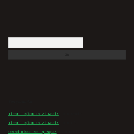
Arama
Son yorumlar
Ticari Işlem Faizi Nedir
için
admin
Ticari Işlem Faizi Nedir
için
Efe
Gwınd Hisse Ne Iş Yapar
için
admin