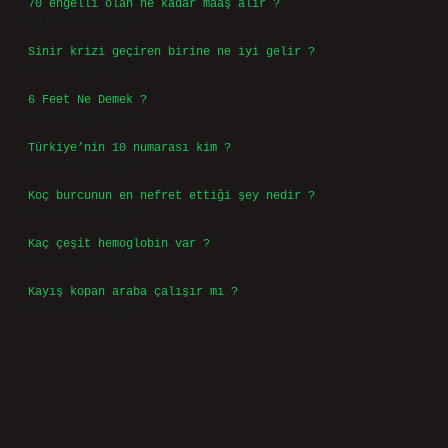
70 engelli olan ne kadar maaş alır ?
Ağustos 3, 2026
Sinir krizi geçiren birine ne iyi gelir ?
Temmuz 31, 2026
6 Feet Ne Demek ?
Temmuz 30, 2026
Türkiye’nin 10 numarası kim ?
Temmuz 29, 2026
Koç burcunun en nefret ettiği şey nedir ?
Temmuz 27, 2026
Kaç çeşit hemoglobin var ?
Temmuz 25, 2026
Kayış kopan araba çalışır mı ?
Temmuz 24, 2026