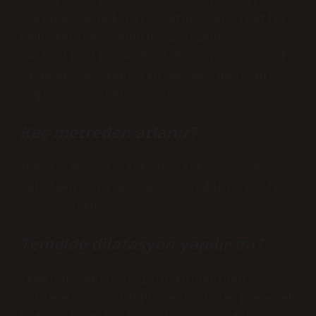
için kullanılan metal veya plastikten
yapılmış esnek bir tüptür. Bu stentler
endoskopi prosedürü sırasında
yerleştirilir ve darlık alanını açarak
yiyecek ve sıvıların normal geçişini
sağlamaya yardımcı olur.
Kaç metreden atlanır?
Tonoz sehpası sert ve sert ağaç veya
metalden yapılır. Aralarındaki mesafe
3.66 – 4’tür.
Temelde dilatasyon yapılır mı?
Temel uzantıları için kullanılan
malzemeler yapıdaki yerleşimleri emecek