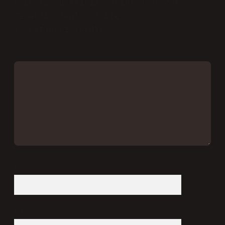
E-posta adresiniz yayınlanmayacak.
Gerekli alanlar
*
ile
işaretlenmişlerdir
Yorum
İsim*
E-Posta*