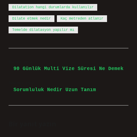
Dilatation hangi durumlarda kullanılır
Dilate etmek nedir
Kaç metreden atlanır
Temelde dilatasyon yapılır mı
Önceki Yazı
90 Günlük Multi Vize Süresi Ne Demek
Sonraki Yazı
Sorumluluk Nedir Uzun Tanım
Bir yanıt yazın