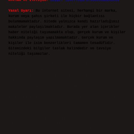
Reklam ve İletişim:
Skype: live:.cid.575569c608265c69
Yasal Uyarı:
Bu internet sitesi, herhangi bir marka,
kurum veya şahıs şirketi ile hiçbir bağlantısı
bulunmamaktadır. Sitede yalnızca kendi hazırladığımız
makaleler paylaşılmaktadır. Burada yer alan içerikler
haber niteliği taşımamakta olup, gerçek kurum ve kişiler
hakkında paylaşım yapılmamaktadır. Gerçek kurum ve
kişiler ile isim benzerlikleri tamamen tesadüfidir.
Sitemizdeki bilgiler taslak halindedir ve tavsiye
niteliği taşımazlar.
Sitemiz, 5651 Sayılı Kanun gereğince Bilgi Teknolojileri
ve İletişim Kurumu (BTK) tarafından onaylanmış bir Yer
Sağlayıcı olarak hizmet vermektedir. Bu nedenle,
sitedeki içerikleri proaktif olarak denetleme veya
araştırma yükümlülüğümüz bulunmamaktadır. Ancak,
üyelerimiz yazdıkları içeriklerin sorumluluğunu
taşımakta olup, siteye üye olarak bu sorumluluğu kabul
etmiş sayılırlar.
Hukuka ve yasal düzenlemelere aykırı olduğunu
düşündüğünüz içerikleri,
backlinkpanelicomtr@gmail.com
adresine bildirmeniz halinde, ilgili içerikler yasal
süre içerisinde sitemizden kaldırılacaktır.