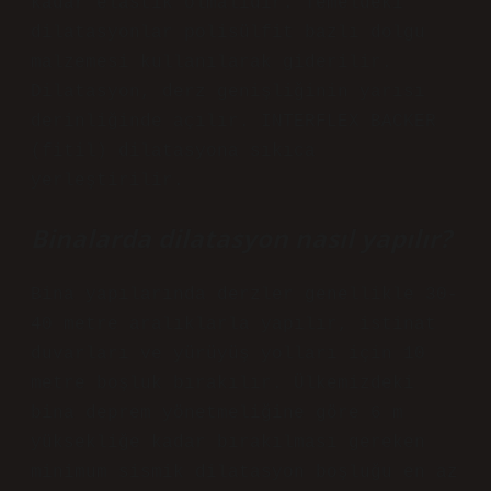
kadar elastik olmalıdır. Temeldeki
dilatasyonlar polisülfit bazlı dolgu
malzemesi kullanılarak giderilir.
Dilatasyon, derz genişliğinin yarısı
derinliğinde açılır. INTERFLEX BACKER
(fitil) dilatasyona sıkıca
yerleştirilir.
Binalarda dilatasyon nasıl yapılır?
Bina yapılarında derzler genellikle 30-
40 metre aralıklarla yapılır, istinat
duvarları ve yürüyüş yolları için 10
metre boşluk bırakılır. Ülkemizdeki
bina deprem yönetmeliğine göre 6 m
yüksekliğe kadar bırakılması gereken
minimum sismik dilatasyon boşluğu en az