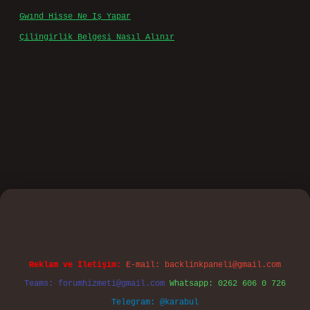
Gwınd Hisse Ne Iş Yapar
için
Bulut
Çilingirlik Belgesi Nasıl Alınır
için
admin
sino
Reklam ve İletişim:
E-mail:
backlinkpaneli@gmail.com
Teams:
forumhizmeti@gmail.com
Whatsapp: 0262 606 0 726
Telegram: @karabul