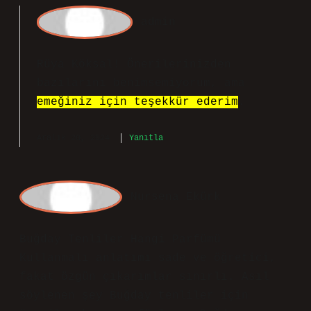
admin
Rüya Köksal! Önerilerinizden
bazılarını benimsemiyorum, ama
emeğiniz için teşekkür ederim
.
Aralık 20, 2024
Yanıtla
N
ursena Ekürk