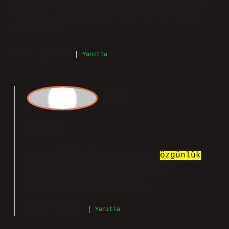
Tenliler Hangi Parfümü Kullanmalı yavaş
yavaş ele alınıyor. Bu bölümde
anlatılanları Buğday tenliler için
önerilen bazı parfümler : Buğday
tenliler için genel olarak odunsu,
amberli, baharatlı ve hafif tatlı
notalar uyumlu bir etki yaratır.
Ayrıca, turunçgiller, vanilya, sandal
ağacı ve çiçeksi dokunuşlar da ciltte
hem sıcak hem de sofistike bir izlenim
bırakır. Parfüm seçimi kişisel bir
tercih olup, cilt tipi ve ten rengi
dışında kişisel zevkler de göz önünde
bulundurulmalıdır. Cherié Çiçeksi
Meyveli EDP 50 ml Kadın Parfümü . Üst
notalarında narenciye, orta notalarında
yasemin ve şakayık bulunur. Lancome La