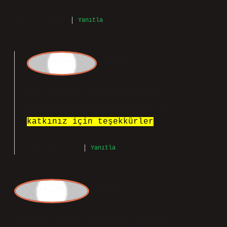
tenliler için genel olarak odunsu,
amberli, baharatlı ve hafif tatlı
notalar uyumlu bir etki yaratır.
Ayrıca, turunçgiller, vanilya, sandal
ağacı ve çiçeksi dokunuşlar da ciltte
hem sıcak hem de sofistike bir izlenim
bırakır. Parfüm seçimi kişisel bir
tercih olup, cilt tipi ve ten rengi
dışında kişisel zevkler de göz önünde
bulundurulmalıdır. Cherié Çiçeksi
Meyveli EDP 50 ml Kadın Parfümü . Üst
notalarında narenciye, orta notalarında
yasemin ve şakayık bulunur.
Mayıs 28, 2025
Yanıtla