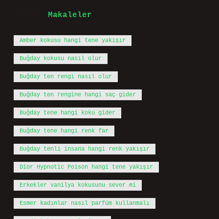
Tarih:
Makaleler
Amber kokusu hangi tene yakışır
Buğday kokusu nasıl olur
Buğday ten rengi nasıl olur
Buğday ten rengine hangi saç gider
Buğday tene hangi koku gider
Buğday tene hangi renk far
Buğday tenli insana hangi renk yakışır
Dior Hypnotic Poison hangi tene yakışır
Erkekler vanilya kokusunu sever mi
Esmer kadınlar nasıl parfüm kullanmalı