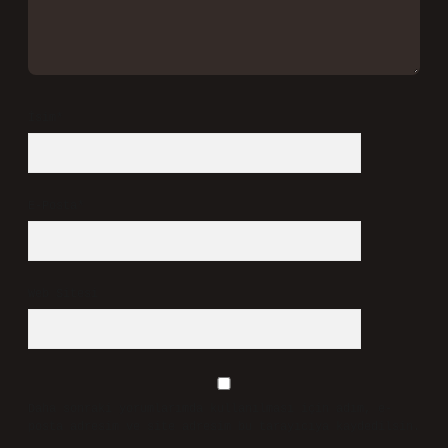
admin
Pulse!
Saygıdeğer katkınız sayesinde
yazının
kapsamı
genişledi, içerik
daha
çok yönlü
hale geldi ve metin
daha doyurucu
oldu.
Mayıs 31, 2026
Yanıtla
Bir yanıt yazın