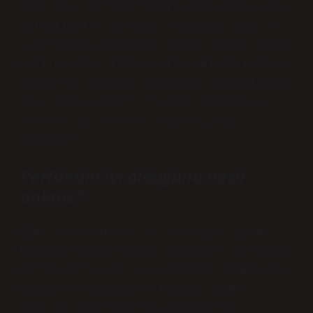
Öncelikle etrafınızdaki doğal kokulara,
mutfakta kullandığınız baharatlara ve
evinizdeki çiçeklere dikkat edin. Taze
çekilmiş bir kahve çekirdeğinin kokusu,
yağmurdan sonraki toprağın temiz kokusu
veya belki de bir limonun keskin ve
ferahlatıcı aroması size hitap
edebilir.
Parfümün iyi olduğunu nasıl
anlarız?
Eğer baloncuklar 10-15 saniye içinde
kaybolursa parfüm orijinaldir. Orijinal
parfümleri ayırt etmenin bir diğer yolu
da parfüm kokusunun kalıcılığıdır.
Orijinal parfümler kıyafetlere