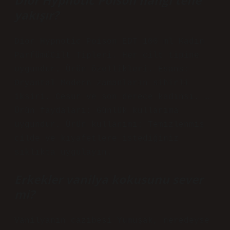
Dior Hypnotic Poison hangi tene
yakışır?
Dior Hypnotic Poison EDT 100 ml Kadın
ParfümüCilt Tipleri. Her cilt tipine
uygundur. Ürün özellikleri. Esans:
Oryantal Modern zamanların sihirli
iksiri. Cesur ve son derece kadınsı. …
Ürün faydaları: Günlük kullanıma
uygundur. Ürün kullanımı: Temizlenmiş
cilde ve kıyafetlere istediğiniz
sıklıkta uygulayın.
Erkekler vanilya kokusunu sever
mi?
Vanilyanın cazibesi Yumuşak, neredeyse