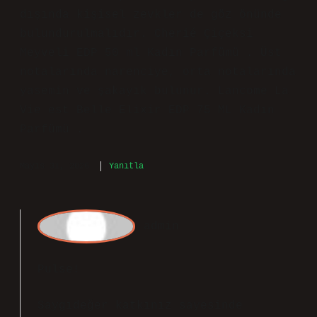
Fikirleriniz yazının
anlamını
netleştirdi.
Ekim 25, 2025
Yanıtla
P
ulse
Buğday Tenliler Hangi Parfümü
Kullanmalı anlatımında denge var, fakat
sonuç kısmı aceleye gelmiş gibi
duruyor. Buğday tenliler için önerilen
bazı parfümler : Buğday tenliler için