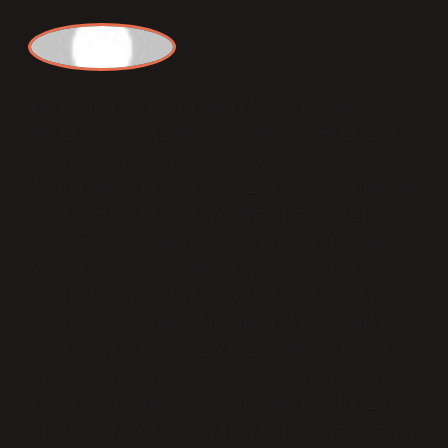
Vie est Belle Elixir EDP 75 ML Kadın
Parfümü .
Temmuz 31, 2025
Yanıtla
admin
Gülten!
Kıymetli katkınız, yazıya
özgünlük
kattı ve onu
farklı
bir bakış
açısıyla zenginleştirdi.
Temmuz 31, 2025
Yanıtla