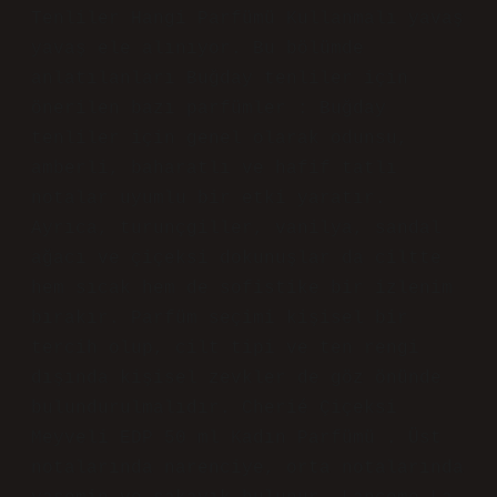
admin
Ada Yalman! Önerilerinizden
bazılarını benimsemiyorum ama
katkınız için teşekkürler
.
Mayıs 28, 2025
Yanıtla
G
ülten
Girişte acele edilmemiş; Buğday