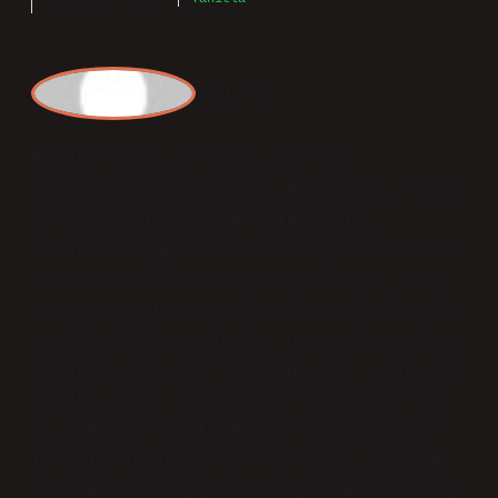
ciltte hem sıcak hem de sofistike bir
izlenim bırakır. Parfüm seçimi kişisel
bir tercih olup, cilt tipi ve ten rengi
dışında kişisel zevkler de göz önünde
bulundurulmalıdır. Cherié Çiçeksi
Meyveli EDP 50 ml Kadın Parfümü . Üst
notalarında narenciye, orta notalarında
yasemin ve şakayık bulunur.
Ekim 25, 2025
Yanıtla
admin
Gül!