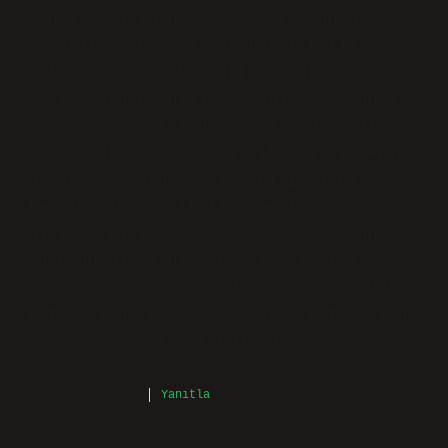
diyebilirim: Buğday tenliler için
önerilen bazı parfümler : Buğday
tenliler için genel olarak odunsu,
amberli, baharatlı ve hafif tatlı
notalar uyumlu bir etki yaratır.
Ayrıca, turunçgiller, vanilya, sandal
ağacı ve çiçeksi dokunuşlar da ciltte
hem sıcak hem de sofistike bir izlenim
bırakır. Parfüm seçimi kişisel bir
tercih olup, cilt tipi ve ten rengi
dışında kişisel zevkler de göz önünde
bulundurulmalıdır. Cherié Çiçeksi
Meyveli EDP 50 ml Kadın Parfümü . Üst
notalarında narenciye, orta notalarında
yasemin ve şakayık bulunur.
Aralık 20, 2024
Yanıtla