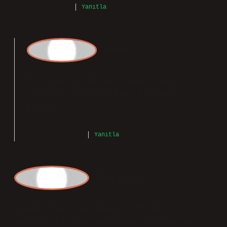
notalarında narenciye, orta notalarında
yasemin ve şakayık bulunur. Lancome La
Vie est Belle Elixir EDP 75 ML Kadın
Parfümü .
Aralık 21, 2024
Yanıtla
admin
Nursena Ekürk! Her zaman aynı
noktada buluşmasak da
teşekkür
ederim
.