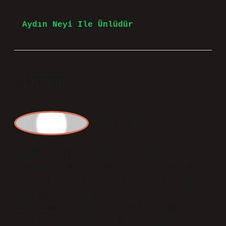
Sonraki Yazı
Aydın Neyi Ile Ünlüdür
14 Yorum
R
üya Köksal
Buğday Tenliler Hangi Parfümü
Kullanmalı ile ilgili verilen bilgiler
anlaşılır, fakat eleştirel bakış az.
Kendi deneyimimden yola çıkarsam şöyle