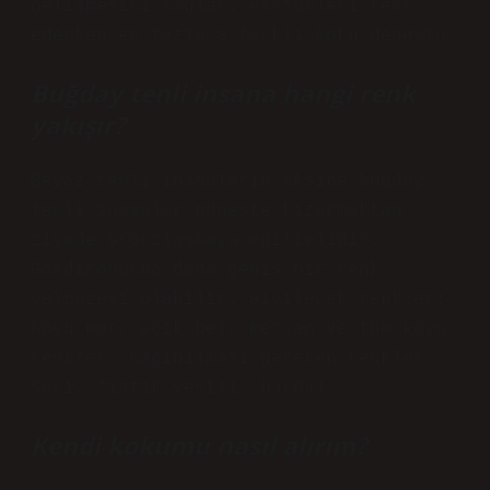
gelişmesini sağlar. Parfümleri test
ederken en fazla 3 farklı koku deneyin.
Buğday tenli insana hangi renk
yakışır?
Beyaz tenli insanların aksine buğday
tenli insanlar güneşte kızarmaktan
ziyade bronzlaşmaya eğilimlidir.
Gardırobunda daha geniş bir renk
yelpazesi olabilir. Giyilecek renkler:
Koyu mor, açık bej, mercan ve tüm koyu
renkler. Kaçınılması gereken renkler:
Sarı, fıstık yeşili, hardal.
Kendi kokumu nasıl alırım?