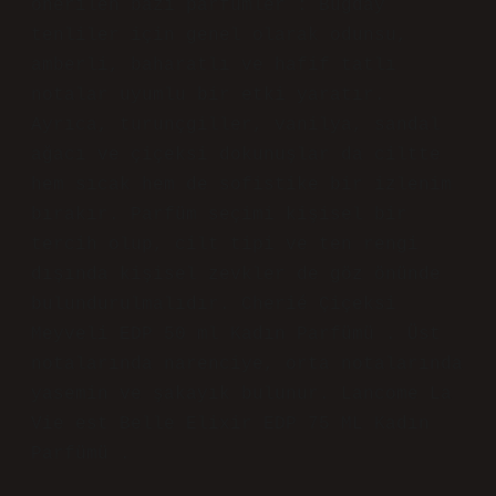
Buğday Tenliler Hangi Parfümü
Kullanmalı anlatımı sade ve öğretici,
fakat özgün çıkarımlar sınırlı. Asıl
söylenen şey Buğday tenliler için
önerilen bazı parfümler : Buğday
tenliler için genel olarak odunsu,
amberli, baharatlı ve hafif tatlı
notalar uyumlu bir etki yaratır.
Ayrıca, turunçgiller, vanilya, sandal
ağacı ve çiçeksi dokunuşlar da ciltte
hem sıcak hem de sofistike bir izlenim
bırakır. Parfüm seçimi kişisel bir
tercih olup, cilt tipi ve ten rengi
dışında kişisel zevkler de göz önünde
bulundurulmalıdır. Cherié Çiçeksi
Meyveli EDP 50 ml Kadın Parfümü . Üst