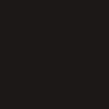
Atakan Solak! Saygıdeğer dostum,
sunduğunuz görüşler yazıya
canlılık
kattı ve anlatımı
güçlendirdi
.
Mayıs 6, 2025
Yanıtla
A
da Yalman
Metnin dili tutarlı; Buğday Tenliler
Hangi Parfümü Kullanmalı ile ilgili
örnekler yer yer tekrar ediyor. Alt
metinde sürekli Buğday tenliler için
önerilen bazı parfümler : Buğday