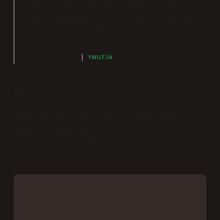
genel olarak odunsu, amberli, baharatlı
ve hafif tatlı notalar uyumlu bir etki
yaratır. Ayrıca, turunçgiller, vanilya,
sandal ağacı ve çiçeksi dokunuşlar da
ciltte hem sıcak hem de sofistike bir
izlenim bırakır. Parfüm seçimi kişisel
bir tercih olup, cilt tipi ve ten rengi
dışında kişisel zevkler de göz önünde
bulundurulmalıdır. Cherié Çiçeksi
Meyveli EDP 50 ml Kadın Parfümü . Üst
notalarında narenciye, orta notalarında
yasemin ve şakayık bulunur. Lancome La
Vie est Belle Elixir EDP 75 ML Kadın
Parfümü .
Mayıs 31, 2026
Yanıtla