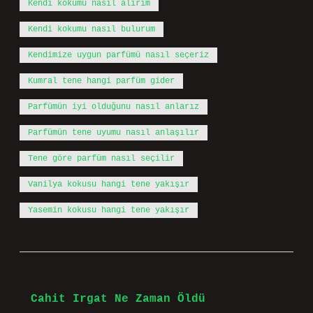
Kendi kokumu nasıl alırım
Kendi kokumu nasıl bulurum
Kendimize uygun parfümü nasıl seçeriz
Kumral tene hangi parfüm gider
Parfümün iyi olduğunu nasıl anlarız
Parfümün tene uyumu nasıl anlaşılır
Tene göre parfüm nasıl seçilir
Vanilya kokusu hangi tene yakışır
Yasemin kokusu hangi tene yakışır
Önceki Yazı
Cahit Irgat Ne Zaman Öldü