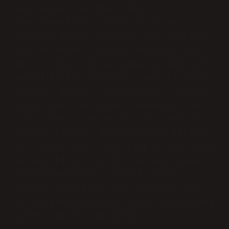
Aralık 21, 2024
Yanıtla
A
takan Solak
Buğday Tenliler Hangi Parfümü
Kullanmalı ele alınırken anlatım net;
bazı teknik terimler daha iyi
açıklanabilirdi. Metnin bu kısmı
doğrudan Buğday tenliler için önerilen
bazı parfümler : Buğday tenliler için
genel olarak odunsu, amberli, baharatlı
ve hafif tatlı notalar uyumlu bir etki
yaratır. Ayrıca, turunçgiller, vanilya,
sandal ağacı ve çiçeksi dokunuşlar da