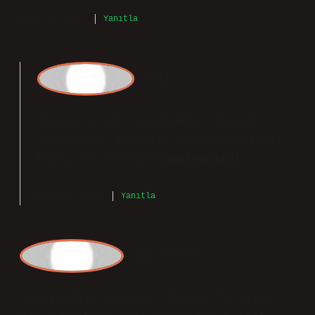
ciltte hem sıcak hem de sofistike bir
izlenim bırakır. Parfüm seçimi kişisel
bir tercih olup, cilt tipi ve ten rengi
dışında kişisel zevkler de göz önünde
bulundurulmalıdır. Cherié Çiçeksi
Meyveli EDP 50 ml Kadın Parfümü . Üst
notalarında narenciye, orta notalarında
yasemin ve şakayık bulunur.
Mayıs 6, 2025
Yanıtla
admin