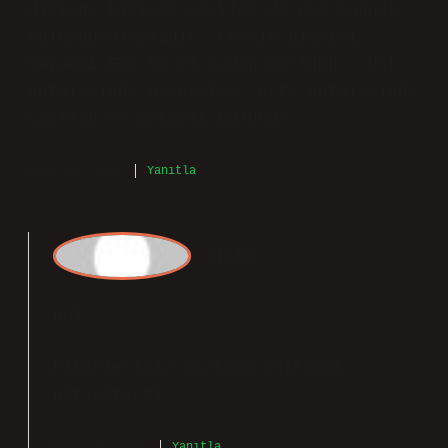
G
ül
Yazının ilk kısmı açıklayıcı; Buğday
Tenliler Hangi Parfümü Kullanmalı için
daha çarpıcı bir örnekle
desteklenebilirdi. Yazının bu bölümünde
Buğday tenliler için önerilen bazı
parfümler : Buğday tenliler için genel
olarak odunsu, amberli, baharatlı ve
hafif tatlı notalar uyumlu bir etki
yaratır. Ayrıca, turunçgiller, vanilya,
sandal ağacı ve çiçeksi dokunuşlar da