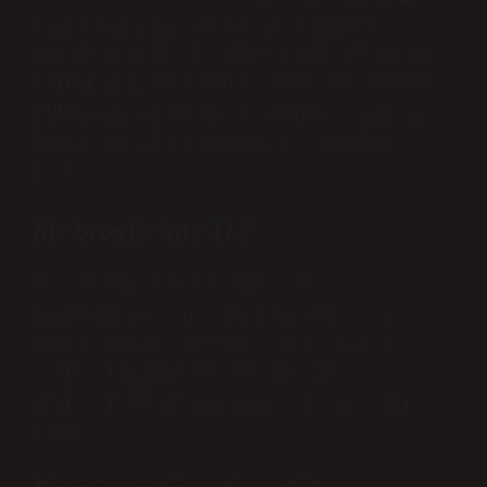
Kapıdan kapıya el ilanı dağıtımı.
Doğrudan posta.13 Ekim 2024. El ilanı
dağıtımı için farklı yöntemler vardır:
Elden ele el ilanı dağıtımı. Kapıdan
kapıya el ilanı dağıtımı Doğrudan
posta.
Bir broşür kaç TL?
Broşür fiyat tablosuBroşür
türüMiktarBroşür fiyatlarıA5 broşür
(14×20 cm)1000₺755A4 broşür (20×28
cm)1000₺1225A3 broşür (42×29
cm)1000₺2440A7 broşür1000₺6602 satır
daha