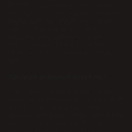
Broşürler, bir markanın kimliğini ve
mesajını etkili bir şekilde iletebilen
önemli pazarlama araçlarıdır. Broşür
tasarım oluşturma süreci, marka
kimliğini vurgulamada önemli bir rol
oynar. Markanın tüketici üzerinde
olumlu bir etki yaratmasına yardımcı
olur.
Kartvizit dağıtmak yasak mı?
* Yer olmazsa müşteri gelmez. (önce
yemek, sonra müşteri) Yakınlarınız bile
gelmez. * Kartvizitinizi esnafa
dağıtmak 3568 sayılı yasaya göre reklam
sayılır. Tespit edilmesi halinde
disiplin işlemine tabi tutulursunuz.