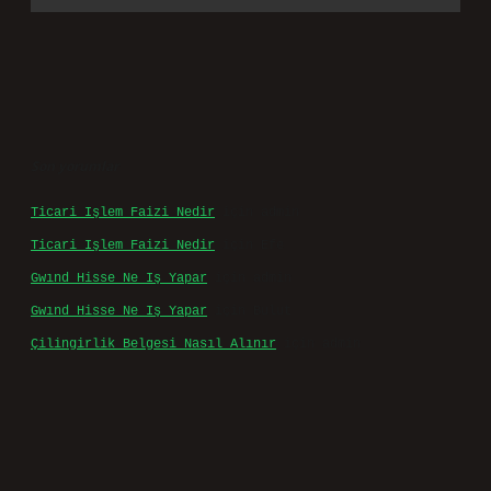
Son yorumlar
Ticari Işlem Faizi Nedir
için
admin
Ticari Işlem Faizi Nedir
için
Efe
Gwınd Hisse Ne Iş Yapar
için
admin
Gwınd Hisse Ne Iş Yapar
için
Bulut
Çilingirlik Belgesi Nasıl Alınır
için
admin