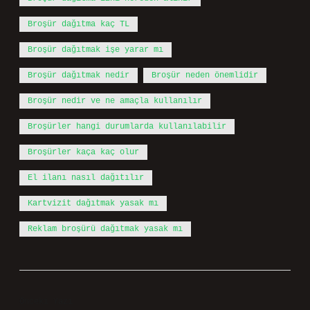
Broşür dağıtma kaç TL
Broşür dağıtmak işe yarar mı
Broşür dağıtmak nedir
Broşür neden önemlidir
Broşür nedir ve ne amaçla kullanılır
Broşürler hangi durumlarda kullanılabilir
Broşürler kaça kaç olur
El ilanı nasıl dağıtılır
Kartvizit dağıtmak yasak mı
Reklam broşürü dağıtmak yasak mı
Önceki Yazı