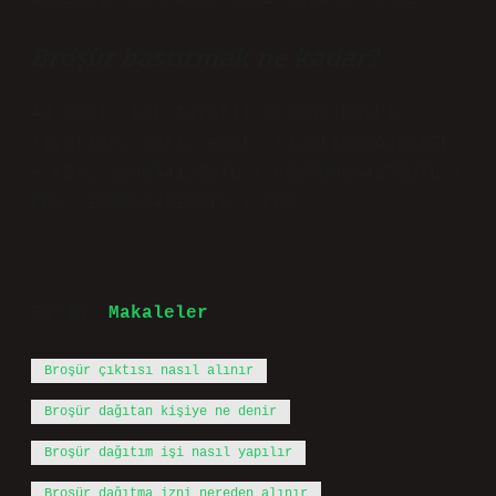
Broşür bastırmak ne kadar?
A4 ebat, tek taraflı broşür baskı,
fiyatlar, adet, ebat, fiyat1000A4980TL
+ KDV, 2000A41350TL + KDV5000A42750TL +
KDV, 10000A45150TL + KDV
Tarih:
Makaleler
Broşür çıktısı nasıl alınır
Broşür dağıtan kişiye ne denir
Broşür dağıtım işi nasıl yapılır
Broşür dağıtma izni nereden alınır