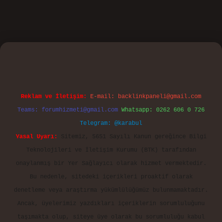
ino
Reklam ve İletişim:
E-mail:
backlinkpaneli@gmail.com
Teams:
forumhizmeti@gmail.com
Whatsapp: 0262 606 0 726
Telegram: @karabul
Yasal Uyarı:
Sitemiz, 5651 Sayılı Kanun gereğince Bilgi
Teknolojileri ve İletişim Kurumu (BTK) tarafından
onaylanmış bir Yer Sağlayıcı olarak hizmet vermektedir.
Bu nedenle, sitedeki içerikleri proaktif olarak
denetleme veya araştırma yükümlülüğümüz bulunmamaktadır.
Ancak, üyelerimiz yazdıkları içeriklerin sorumluluğunu
taşımakta olup, siteye üye olarak bu sorumluluğu kabul