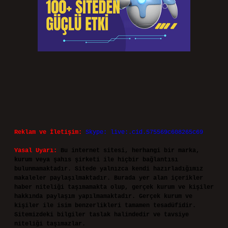
Reklam ve İletişim:
Skype: live:.cid.575569c608265c69
Yasal Uyarı:
Bu internet sitesi, herhangi bir marka,
kurum veya şahıs şirketi ile hiçbir bağlantısı
bulunmamaktadır. Sitede yalnızca kendi hazırladığımız
makaleler paylaşılmaktadır. Burada yer alan içerikler
haber niteliği taşımamakta olup, gerçek kurum ve kişiler
hakkında paylaşım yapılmamaktadır. Gerçek kurum ve
kişiler ile isim benzerlikleri tamamen tesadüfidir.
Sitemizdeki bilgiler taslak halindedir ve tavsiye
niteliği taşımazlar.