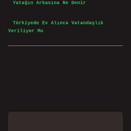
Yatağın Arkasına Ne Denir
Sonraki Yazı
Türkiyede Ev Alınca Vatandaşlık
Veriliyor Mu
Bir yanıt yazın
E-posta adresiniz yayınlanmayacak.
Gerekli alanlar
*
ile
işaretlenmişlerdir
Yorum