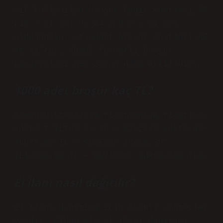
sık kullanılan broşür kağıt ebatları A5
(15 x 21 cm) ve A4 (29,7 x 21 cm)
olduğundan, standart broşür ebatları A5
ve A4’tür. Küçük formatlı broşür
tasarımları her zaman daha etkilidir.
1000 adet broşür kaç TL?
BroşürMiktarBirim fiyatToplam fiyat1000
adet0,7 TL700,00 TL + KDV2000 adet0,488
TL977,00 TL + KDV5000 adet0,387
TL1.933,00 TL + KDV10000 adet0,383 TL3.
El ilanı nasıl dağıtılır?
El ilanı dağıtımı için farklı yöntemler
vardır: Elden ele el ilanı dağıtımı.