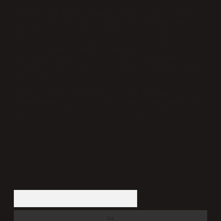
Sitemiz, 5651 Sayılı Kanun gereğince Bilgi Teknolojileri
ve İletişim Kurumu (BTK) tarafından onaylanmış bir Yer
Sağlayıcı olarak hizmet vermektedir. Bu nedenle,
sitedeki içerikleri proaktif olarak denetleme veya
araştırma yükümlülüğümüz bulunmamaktadır. Ancak,
üyelerimiz yazdıkları içeriklerin sorumluluğunu
taşımakta olup, siteye üye olarak bu sorumluluğu kabul
etmiş sayılırlar.
Hukuka ve yasal düzenlemelere aykırı olduğunu
düşündüğünüz içerikleri,
backlinkpanelicomtr@gmail.com
adresine bildirmeniz halinde, ilgili içerikler yasal
süre içerisinde sitemizden kaldırılacaktır.
Arama