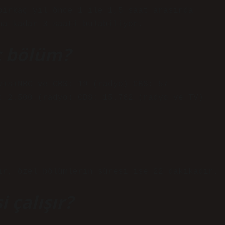
birkaç yıl önce 1 ile 1,5 saat arasında
na kadar 3 saati bulabiliyor.
ç bölüm?
yısıNBC ve CBS: 19 (radyo) CBS: 57
: 2.500 (radyo) CBS: 15.762 (radyo ve TV)
ır, özel bölümlerin süresi ise 22 dakikadır.
i çalışır?