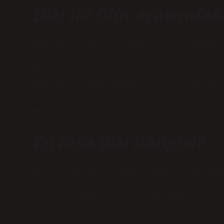
Dizi ile film arasındak
Eğer bir film bir hikaye ise, o zaman 
ayrıntılı ve daha yavaş bir tempoda iş
Filmlerde, olaylar ve karakterlerle fi
(birlikte yaşamadığınız) ve TV diziler
bunun bir dizi, bir film, bir kitap ve
geçicidir.
En kısa dizi hangisi?
İlk sırada “Benim Adım Melek” (160 dak
“Hercai” (155 dakika), “Sefirin Kızı” 
“Payitaht Abdülhamid” (150 dakika).