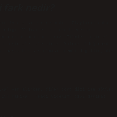
i fark nedir?
bir TV dizisi bir romandır. Olayların daha
lendiği TV dizilerini tercih ederim.
lmin ortasında tanışırız. Filmleri eşinizle
ini eşinizle izlersiniz. Yalnız olduğunuzda,
ya başka bir şey olması önemli değildir; dizi
ika) yer alırken, diğer dört dizi ise şöyle:
(154 dakika), “Hadi Gidelim” (152 dakika),