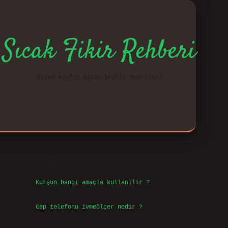
Sıcak Fikir Rehberi
Evine konfor katan pratik öneriler!
Sidebar
vd.cas
Son Yazılar
Kurşun hangi amaçla kullanılır ?
Ağustos 7, 2026
Cep telefonu ivmeölçer nedir ?
Ağustos 6, 2026