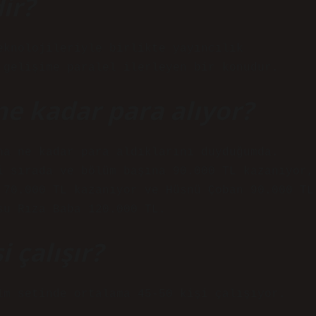
dir?
eknolojileriyle birlikte yayıncılık
 gelişime paralel ilerleyen bir konudur.
e kadar para alıyor?
na ne kadar para aldıklarını duyduğumda.
i sırada ve bölüm başına 90.000 TL kazanıyor,
 70.000 TL kazanıyor ve Hüsnü Çoban 90.000 TL
su Rıza Baba 120.000 TL.
i çalışır?
lm setinde ortalama 45-50 kişi çalışıyor.