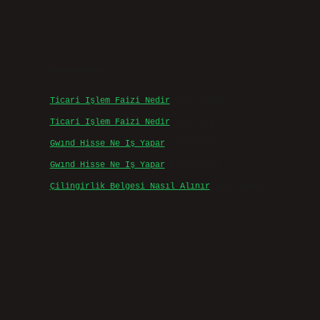
Son yorumlar
Ticari Işlem Faizi Nedir
için
admin
Ticari Işlem Faizi Nedir
için
Efe
Gwınd Hisse Ne Iş Yapar
için
admin
Gwınd Hisse Ne Iş Yapar
için
Bulut
Çilingirlik Belgesi Nasıl Alınır
için
admin