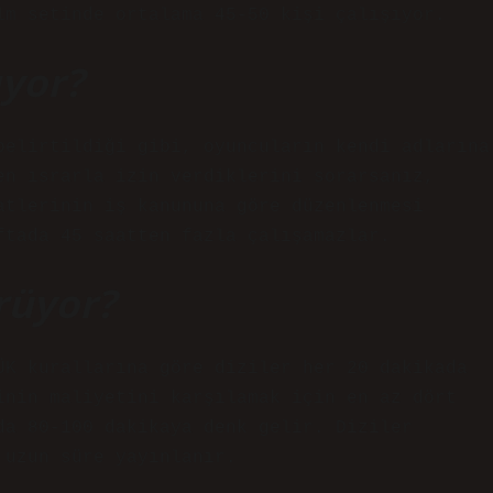
lm setinde ortalama 45-50 kişi çalışıyor.
ıyor?
belirtildiği gibi, oyuncuların kendi adlarına
en ısrarla izin verdiklerini sorarsanız,
atlerinin iş kanununa göre düzenlenmesi
ftada 45 saatten fazla çalışamazlar.
rüyor?
ÜK kurallarına göre diziler her 20 dakikada
inin maliyetini karşılamak için en az dört
da 80-100 dakikaya denk gelir. Diziler
 uzun süre yayınlanır.