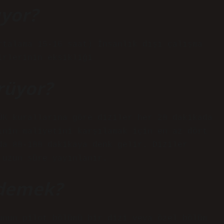
ıyor?
rtalama 15-16 saat) İnsanlık dışı çalışma
irlerinin eksikliği
rüyor?
ÜK kurallarına göre diziler her 20 dakikada
inin maliyetini karşılamak için en az dört
da 80-100 dakikaya denk gelir. Diziler
 uzun süre yayınlanır.
 demek?
unun pilot bölümü bir dizi veya özel bölüm