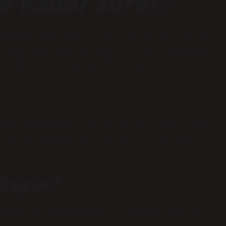
ne kadar sürer?
 dakika arasındadır. Dizinin süresi ise 90
olarak haftalık 90 dakikalık dizi bölümünü 5
lm yaklaşık 25 günde çekiliyor.
yazında başlayıp ertesi yılın ilkbaharında
zilerin örneğin 20, 30, 45, 60, 90 ve 120
ürüyor?
süresi 12 saat, haftalık maksimum çalışma