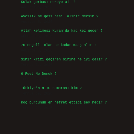
Kulak çorbası nereye ait ?
Ağustos 6, 2026
Avcılık belgesi nasıl alınır Mersin ?
Ağustos 5, 2026
Allah kelimesi Kuran’da kaç kez geçer ?
Ağustos 3, 2026
70 engelli olan ne kadar maaş alır ?
Ağustos 3, 2026
Sinir krizi geçiren birine ne iyi gelir ?
Temmuz 31, 2026
6 Feet Ne Demek ?
Temmuz 30, 2026
Türkiye’nin 10 numarası kim ?
Temmuz 29, 2026
Koç burcunun en nefret ettiği şey nedir ?
Temmuz 27, 2026