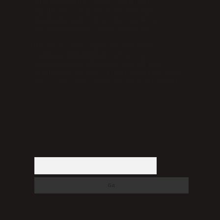
bulunmamaktadır. Ancak, üyelerimiz
yazdıkları içeriklerin sorumluluğunu
taşımakta olup, siteye üye olarak bu
sorumluluğu kabul etmiş sayılırlar.
Hukuka ve yasal düzenlemelere aykırı
olduğunu düşündüğünüz içerikleri,
backlinkpanelicomtr@gmail.com
adresine
bildirmeniz halinde, ilgili içerikler yasal
süre içerisinde sitemizden kaldırılacaktır.
Arama