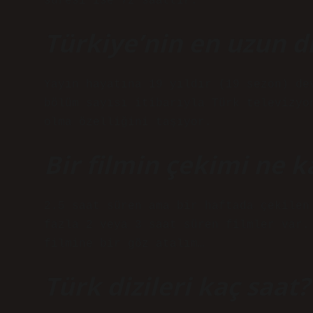
süresi ise 72 saattir.
Türkiye’nin en uzun di
Yayın hayatına 19 yıldır (19 sezon) de
bölüm sayısı itibarıyla Türk televizyo
olma özelliğini taşıyor.
Bir filmin çekimi ne k
2.5 saat süren ama bir haftada çekilen
fazla 2 veya 3 saat süren filmler var.
filmine bir göz atalım…
Türk dizileri kaç saat?