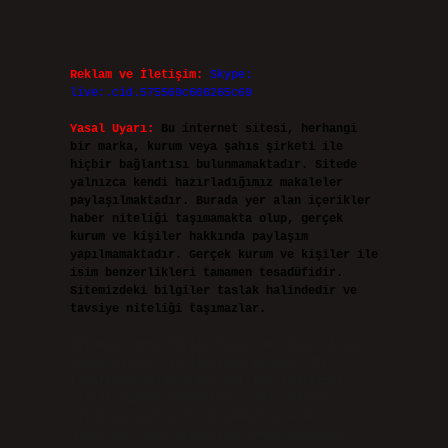
Reklam ve İletişim:
Skype:
live:.cid.575569c608265c69
Yasal Uyarı:
Bu internet sitesi, herhangi
bir marka, kurum veya şahıs şirketi ile
hiçbir bağlantısı bulunmamaktadır. Sitede
yalnızca kendi hazırladığımız makaleler
paylaşılmaktadır. Burada yer alan içerikler
haber niteliği taşımamakta olup, gerçek
kurum ve kişiler hakkında paylaşım
yapılmamaktadır. Gerçek kurum ve kişiler ile
isim benzerlikleri tamamen tesadüfidir.
Sitemizdeki bilgiler taslak halindedir ve
tavsiye niteliği taşımazlar.
Sitemiz, 5651 Sayılı Kanun gereğince Bilgi
Teknolojileri ve İletişim Kurumu (BTK)
tarafından onaylanmış bir Yer Sağlayıcı
olarak hizmet vermektedir. Bu nedenle,
sitedeki içerikleri proaktif olarak
denetleme veya araştırma yükümlülüğümüz