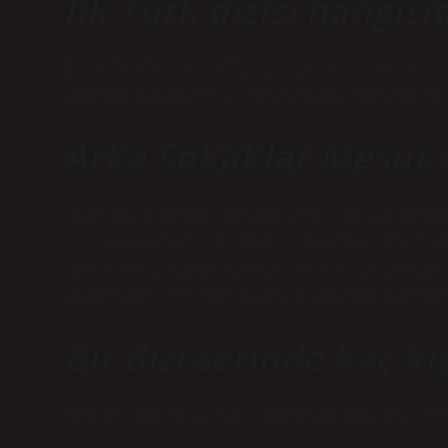
İlk Türk dizisi hangisi
Bu anlamda, sürekli gelişen İnternet t
kavramının nereye evrileceği sorusu da
Arka Sokaklar Mesut n
İşte arka bahçe oyuncuları. Bölüm başı
İnanmayacaksınız. Mesut Komiser birinc
Oya Akar ikinci sırada ve bölüm başına
kazanıyor. Ve son olarak başrol oyuncu
Bir dizi setinde kaç kiş
“Sette maske takmak zorunlu ama bir fi