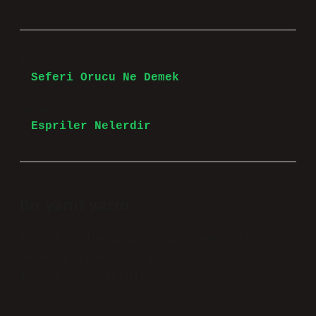
Önceki Yazı
Seferi Orucu Ne Demek
Sonraki Yazı
Espriler Nelerdir
Bir yanıt yazın
E-posta adresiniz yayınlanmayacak.
Gerekli alanlar
*
ile
işaretlenmişlerdir
Yorum