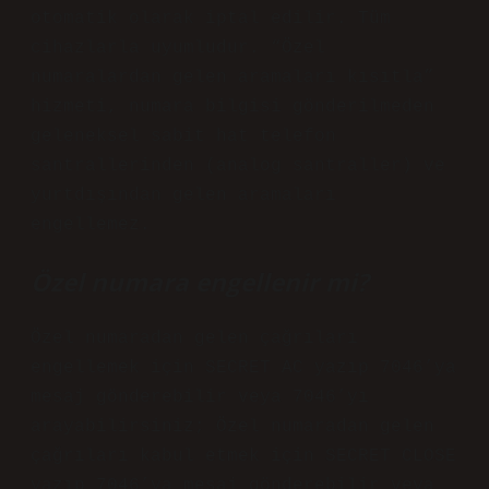
otomatik olarak iptal edilir. Tüm
cihazlarla uyumludur. “Özel
numaralardan gelen aramaları kısıtla”
hizmeti, numara bilgisi gönderilmeden
geleneksel sabit hat telefon
santrallerinden (analog santraller) ve
yurtdışından gelen aramaları
engellemez.
Özel numara engellenir mi?
Özel numaradan gelen çağrıları
engellemek için SECRET AC yazıp 7046’ya
mesaj gönderebilir veya 7046’yı
arayabilirsiniz; Özel numaradan gelen
çağrıları kabul etmek için SECRET CLOSE
yazıp 7046’ya mesaj gönderebilir veya