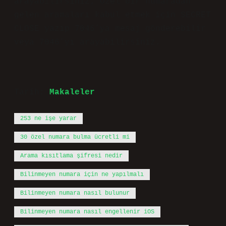
arayabilirsiniz; Özel bir numaradan
gelen aramaları kabul etmek için SECRET
CLOSE yazıp 7046’ya mesaj gönderebilir
veya 7046’yı arayabilirsiniz.
Tarih:
Makaleler
253 ne işe yarar
30 özel numara bulma ücretli mi
Arama kısıtlama şifresi nedir
Bilinmeyen numara için ne yapılmalı
Bilinmeyen numara nasıl bulunur
Bilinmeyen numara nasıl engellenir iOS