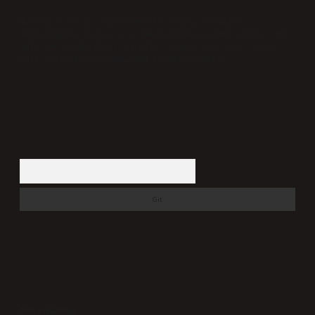
Hukuka ve yasal düzenlemelere aykırı olduğunu
düşündüğünüz içerikleri,
backlinkpanelicomtr@gmail.com
adresine bildirmeniz halinde, ilgili içerikler yasal
süre içerisinde sitemizden kaldırılacaktır.
Arama
Son yorumlar