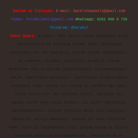
Reklam ve İletişim:
E-mail:
backlinkpaneli@gmail.com
Teams:
forumhizmeti@gmail.com
Whatsapp: 0262 606 0 726
Telegram: @karabul
Yasal Uyarı:
Sitemiz, 5651 Sayılı Kanun gereğince Bilgi
Teknolojileri ve İletişim Kurumu (BTK) tarafından
onaylanmış bir Yer Sağlayıcı olarak hizmet vermektedir.
Bu nedenle, sitedeki içerikleri proaktif olarak
denetleme veya araştırma yükümlülüğümüz bulunmamaktadır.
Ancak, üyelerimiz yazdıkları içeriklerin sorumluluğunu
taşımakta olup, siteye üye olarak bu sorumluluğu kabul
etmiş sayılırlar. Bu internet sitesi, herhangi bir
marka, kurum veya şahıs şirketi ile hiçbir bağlantısı
bulunmamaktadır. Sitede yalnızca kendi hazırladığımız
makaleler paylaşılmaktadır. Burada yer alan içerikler
haber niteliği taşımamakta olup, gerçek kurum ve kişiler
hakkında paylaşım yapılmamaktadır. Gerçek kurum ve