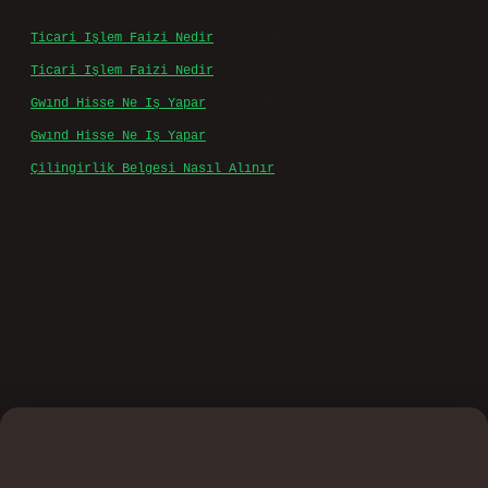
Ticari Işlem Faizi Nedir
için
admin
Ticari Işlem Faizi Nedir
için
Efe
Gwınd Hisse Ne Iş Yapar
için
admin
Gwınd Hisse Ne Iş Yapar
için
Bulut
Çilingirlik Belgesi Nasıl Alınır
için
admin
o