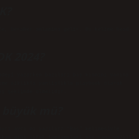
K?
te, beraber anlamına gelir. Bu kelime head-
TDK 2024?
adeyi yazarken bazıları baş kısmını yanına
ime sıklıkla yanlışlıkla playbook olarak
bı şeklinde olmalıdır.
r büyük mü?
ayrı ayrı mı yazılır? “Baş” kelimesiyle
akan gibi sıfat tamlamaları yan yana yazılır.