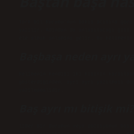
Baştan başa nası
Türk Dil Kurumu’nun bakış açısına göre
yazılır. Adından da anlaşılacağı gibi,
ele almak anlamına gelir. Bu kelimenin
Başbaşa neden ayrı yaz
Kelimenin kendisi iki kişinin karşılaş
gösterdiğinden, ayrı ayrı yazılması do
yazılmamalıdır.
Baş ayrı mı bitişik mi?
lider Bir durumun veya pozisyonun başı