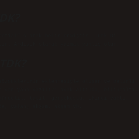
TDK?
ential” olarak belirlenmiştir. Türk Dil
tır. Ardışık olarak yazmak yanlış olur.
 TDK?
sözcüklerinin eklenmesiyle oluşan ve belirli
r yan yana yazılır: ayak altında, bilinçaltı,
gündelik, tatil, gerçeküstü, ikindi vakti,
de, yalan; akşam, akşam vb.