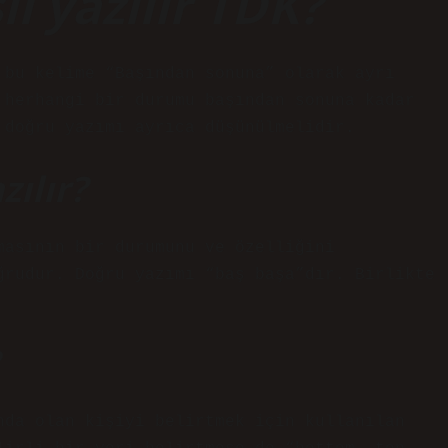
l yazılır TDK?
 bu kelime “Başından sonuna” olarak ayrı
 herhangi bir durumu başından sonuna kadar
 doğru yazımı ayrıca düşünülmelidir.
ılır?
masının bir durumunu ve özelliğini
ğrudur. Doğru yazımı “baş başa”dır. Birlikte
nda olan kişiyi belirtmek için kullanılan