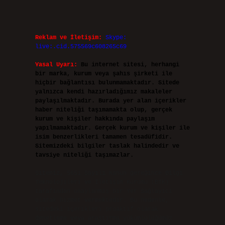
Reklam ve İletişim:
Skype:
live:.cid.575569c608265c69
Yasal Uyarı:
Bu internet sitesi, herhangi
bir marka, kurum veya şahıs şirketi ile
hiçbir bağlantısı bulunmamaktadır. Sitede
yalnızca kendi hazırladığımız makaleler
paylaşılmaktadır. Burada yer alan içerikler
haber niteliği taşımamakta olup, gerçek
kurum ve kişiler hakkında paylaşım
yapılmamaktadır. Gerçek kurum ve kişiler ile
isim benzerlikleri tamamen tesadüfidir.
Sitemizdeki bilgiler taslak halindedir ve
tavsiye niteliği taşımazlar.
Sitemiz, 5651 Sayılı Kanun gereğince Bilgi
Teknolojileri ve İletişim Kurumu (BTK)
tarafından onaylanmış bir Yer Sağlayıcı
olarak hizmet vermektedir. Bu nedenle,
sitedeki içerikleri proaktif olarak
denetleme veya araştırma yükümlülüğümüz