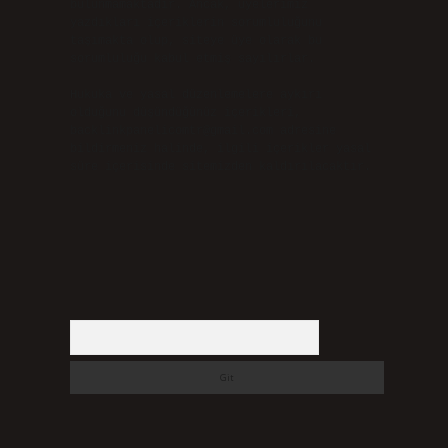
bulunmamaktadır. Ancak, üyelerimiz
yazdıkları içeriklerin sorumluluğunu
taşımakta olup, siteye üye olarak bu
sorumluluğu kabul etmiş sayılırlar.
Hukuka ve yasal düzenlemelere aykırı
olduğunu düşündüğünüz içerikleri,
backlinkpanelicomtr@gmail.com
adresine
bildirmeniz halinde, ilgili içerikler yasal
süre içerisinde sitemizden kaldırılacaktır.
Arama