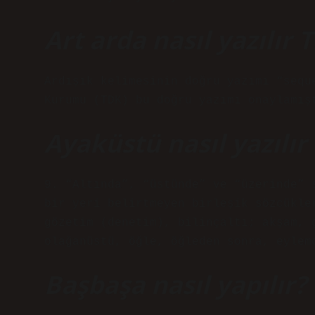
Art arda nasıl yazılır 
Ardışık kelimesinin doğru yazımı “sequ
Kurumu (TDK) bu doğru yazımı onaylamış
Ayaküstü nasıl yazılır
9. “Altında”, “üstünde” ve “üzerinde” 
bir yeri belirtmeyen birleşik sözcükle
gözetim (denetim), bilinçaltı; akşam, 
olağanüstü, öğle, öğleden sonra, eylem
Başbaşa nasıl yapılır?