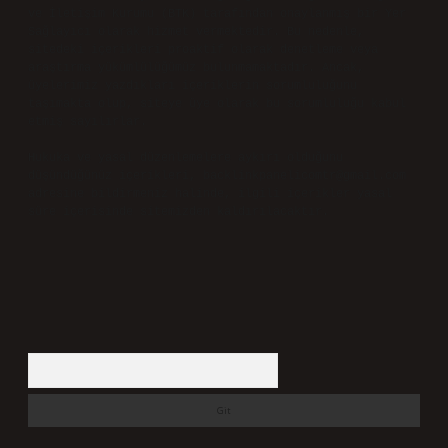
ve İletişim Kurumu (BTK) tarafından onaylanmış bir Yer
Sağlayıcı olarak hizmet vermektedir. Bu nedenle,
sitedeki içerikleri proaktif olarak denetleme veya
araştırma yükümlülüğümüz bulunmamaktadır. Ancak,
üyelerimiz yazdıkları içeriklerin sorumluluğunu
taşımakta olup, siteye üye olarak bu sorumluluğu kabul
etmiş sayılırlar.
Hukuka ve yasal düzenlemelere aykırı olduğunu
düşündüğünüz içerikleri,
backlinkpanelicomtr@gmail.com
adresine bildirmeniz halinde, ilgili içerikler yasal
süre içerisinde sitemizden kaldırılacaktır.
Arama