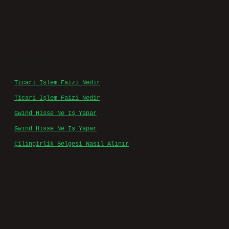
Son yorumlar
Ticari Işlem Faizi Nedir
için
admin
Ticari Işlem Faizi Nedir
için
Efe
Gwınd Hisse Ne Iş Yapar
için
admin
Gwınd Hisse Ne Iş Yapar
için
Bulut
Çilingirlik Belgesi Nasıl Alınır
için
admin