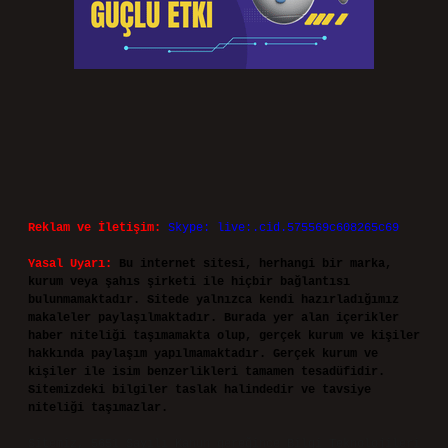
Reklam ve İletişim:
Skype: live:.cid.575569c608265c69
Yasal Uyarı:
Bu internet sitesi, herhangi bir marka,
kurum veya şahıs şirketi ile hiçbir bağlantısı
bulunmamaktadır. Sitede yalnızca kendi hazırladığımız
makaleler paylaşılmaktadır. Burada yer alan içerikler
haber niteliği taşımamakta olup, gerçek kurum ve kişiler
hakkında paylaşım yapılmamaktadır. Gerçek kurum ve
kişiler ile isim benzerlikleri tamamen tesadüfidir.
Sitemizdeki bilgiler taslak halindedir ve tavsiye
niteliği taşımazlar.
Sitemiz, 5651 Sayılı Kanun gereğince Bilgi Teknolojileri