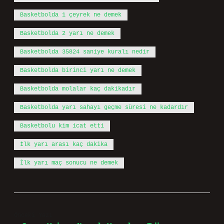
Basketbolda 1 çeyrek ne demek
Basketbolda 2 yarı ne demek
Basketbolda 35824 saniye kuralı nedir
Basketbolda birinci yarı ne demek
Basketbolda molalar kaç dakikadır
Basketbolda yarı sahayı geçme süresi ne kadardır
Basketbolu kim icat etti
İlk yarı arası kaç dakika
İlk yarı maç sonucu ne demek
Önceki Yazı