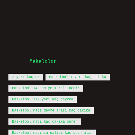
saniye içinde potaya şut atmaya
çalışmalıdır. 24 saniye içinde şut
atılmazsa veya şut potaya değmezse, top
rakip takıma gider.
Tarih:
Makaleler
2 yarı kaç dk
Basketbol 1 yarı kaç dakika
Basketbol 14 saniye kuralı nedir
Basketbol ilk yarı kaç çeyrek
Basketbol maçı devre arası kaç dakika
Basketbol maçı kaç dakika sürer
Basketbol maçının galibi kaç puan alır