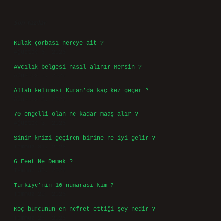
Sidebar
Son Yazılar
Kulak çorbası nereye ait ?
Ağustos 6, 2026
Avcılık belgesi nasıl alınır Mersin ?
Ağustos 5, 2026
Allah kelimesi Kuran’da kaç kez geçer ?
Ağustos 3, 2026
70 engelli olan ne kadar maaş alır ?
Ağustos 3, 2026
Sinir krizi geçiren birine ne iyi gelir ?
Temmuz 31, 2026
6 Feet Ne Demek ?
Temmuz 30, 2026
Türkiye’nin 10 numarası kim ?
Temmuz 29, 2026
Koç burcunun en nefret ettiği şey nedir ?
Temmuz 27, 2026