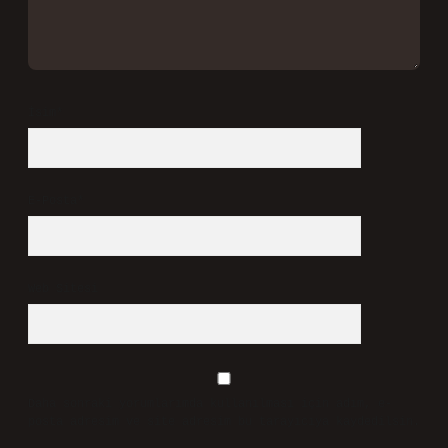
İsim*
E-Posta*
Web Sitesi
Daha sonraki yorumlarımda kullanılması için adım, e-
posta adresim ve site adresim bu tarayıcıya kaydedilsin.