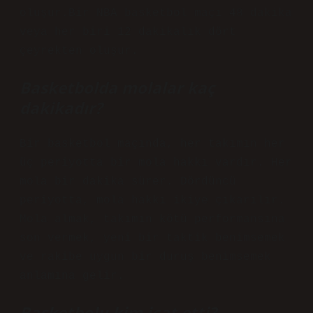
oluşur.Bir NBA basketbol maçı 48 dakika
veya her biri 12 dakikalık dört
çeyrekten oluşur.
Basketbolda molalar kaç
dakikadır?
Bir basketbol maçında, her takımın her
üç periyotta bir mola hakkı vardır. Her
mola bir dakika sürer. Dördüncü
periyotta, mola hakkı ikiye çıkarılır.
Mola almak, takımın kötü performansına
son vermek, yeni bir taktik benimsemek
ve rakibe uygun bir duruş benimsemek
anlamına gelir.
Basketbolu kim icat etti?