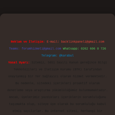
no
Reklam ve İletişim:
E-mail:
backlinkpaneli@gmail.com
Teams:
forumhizmeti@gmail.com
Whatsapp: 0262 606 0 726
Telegram: @karabul
Yasal Uyarı:
Sitemiz, 5651 Sayılı Kanun gereğince Bilgi
Teknolojileri ve İletişim Kurumu (BTK) tarafından
onaylanmış bir Yer Sağlayıcı olarak hizmet vermektedir.
Bu nedenle, sitedeki içerikleri proaktif olarak
denetleme veya araştırma yükümlülüğümüz bulunmamaktadır.
Ancak, üyelerimiz yazdıkları içeriklerin sorumluluğunu
taşımakta olup, siteye üye olarak bu sorumluluğu kabul
etmiş sayılırlar. Bu internet sitesi, herhangi bir