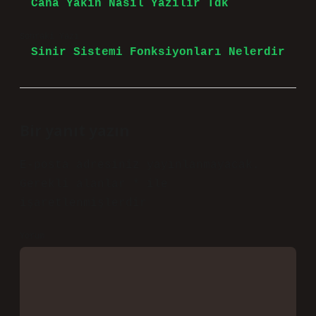
Cana Yakın Nasıl Yazılır Tdk
Sonraki Yazı
Sinir Sistemi Fonksiyonları Nelerdir
Bir yanıt yazın
E-posta adresiniz yayınlanmayacak.
Gerekli alanlar
*
ile
işaretlenmişlerdir
Yorum