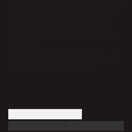
Sitemiz, 5651 Sayılı Kanun gereğince Bilgi Teknolojileri
ve İletişim Kurumu (BTK) tarafından onaylanmış bir Yer
Sağlayıcı olarak hizmet vermektedir. Bu nedenle,
sitedeki içerikleri proaktif olarak denetleme veya
araştırma yükümlülüğümüz bulunmamaktadır. Ancak,
üyelerimiz yazdıkları içeriklerin sorumluluğunu
taşımakta olup, siteye üye olarak bu sorumluluğu kabul
etmiş sayılırlar.
Hukuka ve yasal düzenlemelere aykırı olduğunu
düşündüğünüz içerikleri,
backlinkpanelicomtr@gmail.com
adresine bildirmeniz halinde, ilgili içerikler yasal
süre içerisinde sitemizden kaldırılacaktır.
Arama