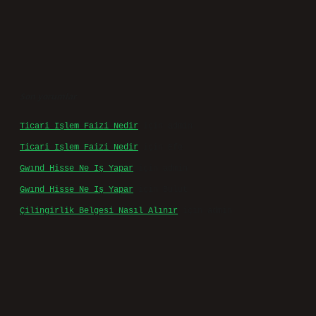
Son yorumlar
Ticari Işlem Faizi Nedir
için
admin
Ticari Işlem Faizi Nedir
için
Efe
Gwınd Hisse Ne Iş Yapar
için
admin
Gwınd Hisse Ne Iş Yapar
için
Bulut
Çilingirlik Belgesi Nasıl Alınır
için
admin