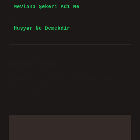
Önceki Yazı
Mevlana Şekeri Adı Ne
Sonraki Yazı
Huşyar Ne Demekdir
Bir yanıt yazın
E-posta adresiniz yayınlanmayacak.
Gerekli alanlar
*
ile
işaretlenmişlerdir
Yorum