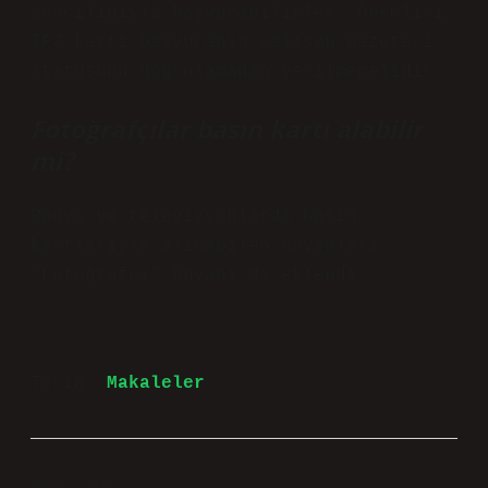
aracılığıyla başvurabilirler. Önemlisi,
IFJ kartı başvuranın çalışan gazeteci
statüsünü doğrulamadan verilmemelidir.
Fotoğrafçılar basın kartı alabilir
mi?
Radyo ve televizyonlarda basın
kartlarıyla alınabilen ünvanlara
“Fotoğrafçı” ünvanı da eklendi.
Tarih:
Makaleler