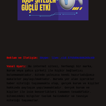
Reklam ve İletişim:
Skype: live:.cid.575569c608265c69
Yasal Uyarı:
Bu internet sitesi, herhangi bir marka,
kurum veya şahıs şirketi ile hiçbir bağlantısı
bulunmamaktadır. Sitede yalnızca kendi hazırladığımız
makaleler paylaşılmaktadır. Burada yer alan içerikler
haber niteliği taşımamakta olup, gerçek kurum ve kişiler
hakkında paylaşım yapılmamaktadır. Gerçek kurum ve
kişiler ile isim benzerlikleri tamamen tesadüfidir.
Sitemizdeki bilgiler taslak halindedir ve tavsiye
niteliği taşımazlar.