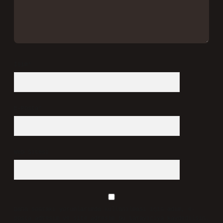
İsim*
E-Posta*
Web Sitesi
Daha sonraki yorumlarımda kullanılması için adım, e-
posta adresim ve site adresim bu tarayıcıya kaydedilsin.