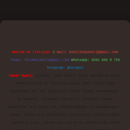
sino
Reklam ve İletişim:
E-mail:
backlinkpaneli@gmail.com
Teams:
forumhizmeti@gmail.com
Whatsapp: 0262 606 0 726
Telegram: @karabul
Yasal Uyarı:
Sitemiz, 5651 Sayılı Kanun gereğince Bilgi
Teknolojileri ve İletişim Kurumu (BTK) tarafından
onaylanmış bir Yer Sağlayıcı olarak hizmet vermektedir.
Bu nedenle, sitedeki içerikleri proaktif olarak
denetleme veya araştırma yükümlülüğümüz bulunmamaktadır.
Ancak, üyelerimiz yazdıkları içeriklerin sorumluluğunu
taşımakta olup, siteye üye olarak bu sorumluluğu kabul