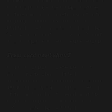
bulunan, daha önce basın kartı almış ve
5953 sayılı Kanun kapsamında faaliyet
gösteren en az beş gazeteciyi istihdam
ettiğini belgelendirebilen tüzel
kişilerin sahip veya temsilcileri ile
ticari ve ekonomik haber veya fotoğraf
ajanslarının on üç personeline verilir.
Press card nasıl alınır?
Nasıl alabilirim? Gazeteciler karta
ulusal gazeteciler örgütleri
aracılığıyla başvurabilirler. Önemlisi,
IFJ kartı başvuranın çalışan gazeteci
statüsünü doğrulamadan verilmemelidir.
Nasıl alabilirim? Gazeteciler karta
ulusal gazeteciler örgütleri