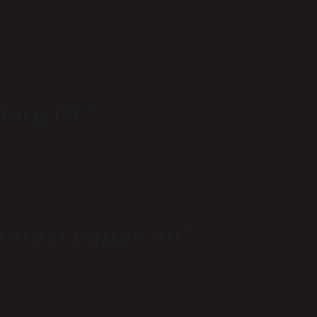
değildir, aslında sudan zararlı maddeleri
etirir. Ancak, uzun süre aşırı arıtılmış
ek kalsiyum ve magnezyum gibi bazı önemli
.
hangisi?
işehir Kalabak suyunun, Niğde’den gelen Tekir
ğlıklı doğal kaynak suyu olduğu tespit
imesi yapar mı?
ış su; Tüm sağlıklı mineral ve
lerin mineral ihtiyacını karşılayamadığı için
ur.