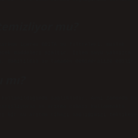
temizliyor mu?
karbon içeren BRITA su filtreleri, musluk
ecek maddeleri azaltır. İşlem suyu yalnızca
k, damıtılmış su tamamen demineralize edilir.
ı mı?
 kullanıldığında sağlıklıdır. Aynı zamanda bu
karşılıyorsa su arıtma cihazı kullanmakta
li bir su arıtma cihazı sağlığınızı tehlikeye