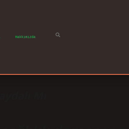
ı
Hakkımızda
aydalı Mı