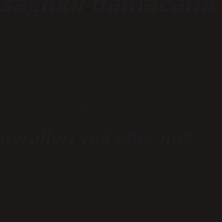
sağlıklı damacana
ki ve su arıtma cihazlarındaki su, balonun
içeriğini suya yansıttığı için sağlığa daha
ne su arıtma cihazından elde edilen su
e sağlıklı hale gelir.
neralleri yok eder mi?
jisine sahip olması gerekir. Ters ozmos
ür ki sadece su molekülleri geçebilir. Bu
ı, bakterileri, parazitleri ve virüsleri
eral kaybına da uğrar.