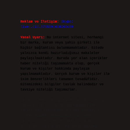
Reklam ve İletişim:
Skype:
live:.cid.575569c608265c69
Yasal Uyarı:
Bu internet sitesi, herhangi
bir marka, kurum veya şahıs şirketi ile
hiçbir bağlantısı bulunmamaktadır. Sitede
yalnızca kendi hazırladığımız makaleler
paylaşılmaktadır. Burada yer alan içerikler
haber niteliği taşımamakta olup, gerçek
kurum ve kişiler hakkında paylaşım
yapılmamaktadır. Gerçek kurum ve kişiler ile
isim benzerlikleri tamamen tesadüfidir.
Sitemizdeki bilgiler taslak halindedir ve
tavsiye niteliği taşımazlar.
Sitemiz, 5651 Sayılı Kanun gereğince Bilgi
Teknolojileri ve İletişim Kurumu (BTK)
tarafından onaylanmış bir Yer Sağlayıcı
olarak hizmet vermektedir. Bu nedenle,
sitedeki içerikleri proaktif olarak
denetleme veya araştırma yükümlülüğümüz