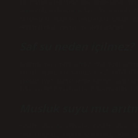
Su arıtma cihazınız son zamanlarda acı
yapmadığı anlamına gelir. Bu durumda f
filtreleri atın ve yenilerini takın. Ö
değiştirmeyi unutur ve değiştirmez.
Saf su neden içilmez?
Damıtma veya ters ozmoz gibi özel arıt
saflık açısından yalnızca H2O moleküll
endüstriyel sektörlerde hassas çalışma
için gerekli mineralleri içermediği iç
Musluk suyu mu arıt
Musluk suyu Bu nedenle, musluk suyu ni
olan (örneğin kanser hastaları, HIV/AI