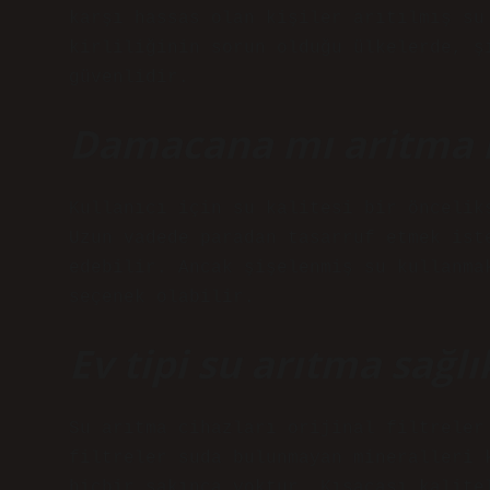
karşı hassas olan kişiler arıtılmış su
kirliliğinin sorun olduğu ülkelerde, ş
güvenlidir.
Damacana mı aritma 
Kullanıcı için su kalitesi bir öncelik
Uzun vadede paradan tasarruf etmek ist
edebilir. Ancak şişelenmiş su kullanma
seçenek olabilir.
Ev tipi su arıtma sağlı
Su arıtma cihazları orijinal filtreler
filtreler suda bulunmayan mineralleri 
hiçbir sakınca yoktur. Kısacası kalite