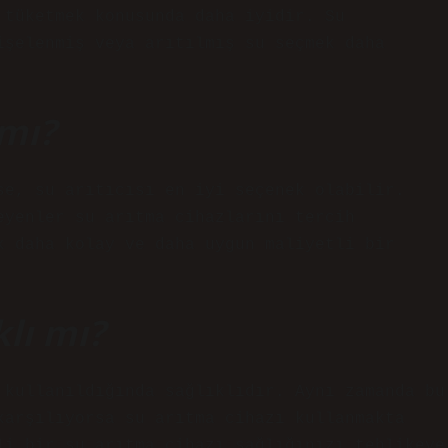
 tüketmek konusunda daha iyidir. Su
işelenmiş veya arıtılmış su seçmek daha
mı?
se, su arıtıcısı en iyi seçenek olabilir.
eyenler su arıtma cihazlarını tercih
k daha kolay ve daha uygun maliyetli bir
klı mı?
 kullanıldığında sağlıklıdır. Aynı zamanda bu
karşılıyorsa su arıtma cihazı kullanmakta
li bir su arıtma cihazı sağlığınızı tehlikeye