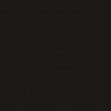
 su üretiyorsa, filtrelerin artık işini
iltreyi tekrar değiştirmeniz gerekir. Eski
zellikle bazı kullanıcılar membran filtreyi
ma yöntemleriyle elde edilen saf su, kimyasal
erinden oluşur. Bu nedenle laboratuvar ve
lar için tercih edilir. Ancak saf su, vücut
in içme suyu olarak kullanılmaz.
ma suyu mu?
speten güvenlidir. Bağışıklık sistemi zayıf
DS) ve kirli sudan kaynaklanan hastalıklara