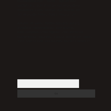
bulunmamaktadır. Ancak, üyelerimiz
yazdıkları içeriklerin sorumluluğunu
taşımakta olup, siteye üye olarak bu
sorumluluğu kabul etmiş sayılırlar.
Hukuka ve yasal düzenlemelere aykırı
olduğunu düşündüğünüz içerikleri,
backlinkpanelicomtr@gmail.com
adresine
bildirmeniz halinde, ilgili içerikler yasal
süre içerisinde sitemizden kaldırılacaktır.
Arama