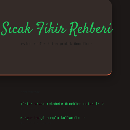
Sıcak Fikir Rehberi
Evine konfor katan pratik öneriler!
Sidebar
vd.cas
Son Yazılar
Türler arası rekabete örnekler nelerdir ?
Ağustos 9, 2026
Kurşun hangi amaçla kullanılır ?
Ağustos 7, 2026