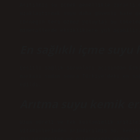
Arıtılmış su içmek genellikle zararlı 
uzaklaştırmak suyu daha güvenli hale g
(örneğin ters ozmoz yoluyla) su tüketm
minerallerde eksikliklere yol açabilir
En sağlıklı içme suyu 
Çeşitli sağlık sorunları açısından Esk
markalı sudan sonra Türkiye’deki en sa
edildi.
Arıtma suyu kemik er
Uzun süreli ve tek kullanımlık arıtılm
vitaminlerinden arındırılmış su, kemik
diş çürümesine ve osteoporoza neden ol