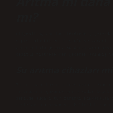
Arıtma mı daha 
mı?
Hijyenik açıdan bakıldığında şişelerde
yapısı plastikten oluştuğu ve zararlı 
zararlı hale gelir. Bu durumların aksi
çeşitli filtrelerden geçerek arınmış v
Su arıtma cihazları mi
Su arıtma cihazının ters ozmos teknolo
filtresinin gözenekleri o kadar küçükt
şekilde sudaki tüm zararlı kimyasallar
temizler. Bu arada su, belirli bir min