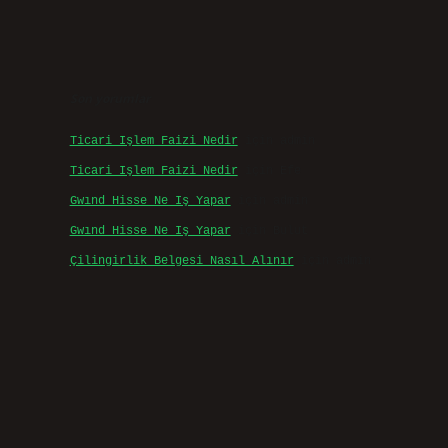
Son yorumlar
Ticari Işlem Faizi Nedir
için
admin
Ticari Işlem Faizi Nedir
için
Efe
Gwınd Hisse Ne Iş Yapar
için
admin
Gwınd Hisse Ne Iş Yapar
için
Bulut
Çilingirlik Belgesi Nasıl Alınır
için
admin