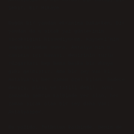
Antalyaspor’u Kim Kurdu? Bir Kulüp, Bir
Şehir, Bir Hikâye
Bugün bir yandan ekranıma bakarken, bir
yandan da o sıcak yaz günlerinin
sıcaklığını hissediyorum. Kayseri’nin
soğuklarından sonra, Antalya’nın o
canımın içi havası, denizinin tuzlu
rüzgarları hep bana başka bir dünya
gibi gelmiştir. Ama bir şey var ki,
Antalya’yı her zaman özel kılan… Sadece
denizi, plajı ve tatili değil, aynı
zamanda şehrin kalbinde yer alan, her
zaman sıcak olan bir şey daha var:
Antalyaspor.
Bu yazıda, futbolun kalbinde, benim de