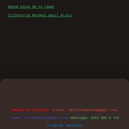
Gwınd Hisse Ne Iş Yapar
için
Bulut
Çilingirlik Belgesi Nasıl Alınır
için
admin
sino
Reklam ve İletişim:
E-mail:
backlinkpaneli@gmail.com
Teams:
forumhizmeti@gmail.com
Whatsapp: 0262 606 0 726
Telegram: @karabul