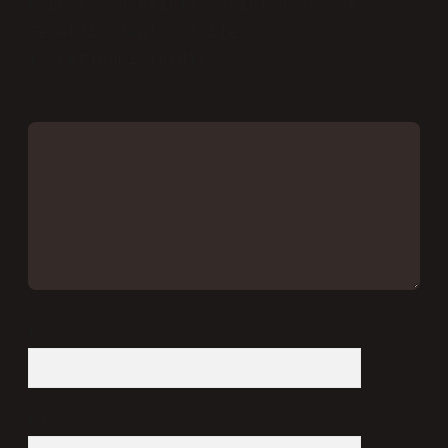
E-posta adresiniz yayınlanmayacak.
Gerekli alanlar
*
ile
işaretlenmişlerdir
Yorum
İsim*
E-Posta*