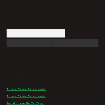
Arama
Son yorumlar
Ticari Işlem Faizi Nedir
için
admin
Ticari Işlem Faizi Nedir
için
Efe
Gwınd Hisse Ne Iş Yapar
için
admin