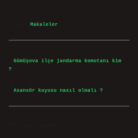
Tarih:
Makaleler
Önceki Yazı
Gümüşova ilçe jandarma komutanı kim
?
Sonraki Yazı
Asansör kuyusu nasıl olmalı ?
Bir yanıt yazın