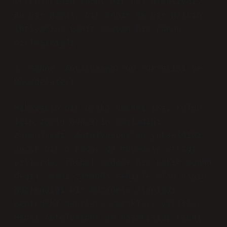
tutkularının somut bir hal almasıydı.
Bu bir hayal, bir şehir ve bir halkın
ihtiyacına yanıt arayan bir ruhun
birleşimiydi.
3. Sahne: Antalyaspor’un Yükselişi ve
Mücadeleleri
Hikayenin bir başka dönemi ise, kulüp
için zorlu günlerin başladığı
zamanlardı. Antalyaspor’un yükseldiği,
ancak bir o kadar da mücadele ettiği
yıllarda, futbol sadece bir takım oyunu
değil, aynı zamanda şehirle olan bağın
güçlendiği bir mücadele alanıydı.
Şehirdeki gençler, çocuklar, yaşlılar…
Hepsi Antalyaspor’un başarısını kendi