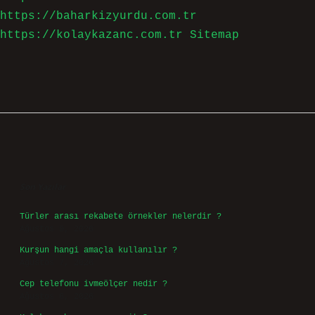
https://baharkizyurdu.com.tr
https://kolaykazanc.com.tr
Sitemap
Sidebar
Son Yazılar
Türler arası rekabete örnekler nelerdir ?
Ağustos 9, 2026
Kurşun hangi amaçla kullanılır ?
Ağustos 7, 2026
Cep telefonu ivmeölçer nedir ?
Ağustos 6, 2026