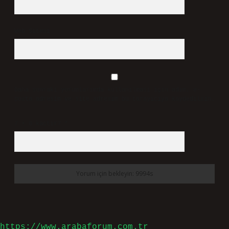
Web Sitesi
Daha sonraki yorumlarımda kullanılması için adım, e-
posta adresim ve site adresim bu tarayıcıya kaydedilsin.
7 + 8 kaçtır?
*
https://www.arabaforum.com.tr