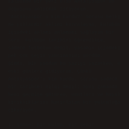
kalbimde bir yeri olan Antalyaspor’un
doğuşunu anlatmak istiyorum.
“Antalyaspor’u kim kurdu?” sorusu belki
de yıllardır aklımı kurcalayan, kulübün
içindeki anlamı anlamamı sağlayan bir
soru. Kulübün tarihini öğrendikçe,
sadece futbolun değil, yaşamın içindeki
pek çok şeyin yansımasını gördüm.
Şimdi, bir yandan bu yazıyı yazarken, o
eski günlere gidiyorum. Çünkü
Antalyaspor’u kim kurdu, sorusu sadece
bir tarihsel bilgi değil; aynı zamanda
beni geçmişe götüren, umutları ve hayal
kırıklıklarını hatırlatan bir yolculuğa
çıkarıyor.
1. Sahne: Bir Kulüp, Bir Şehir