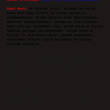
Reklam ve İletişim:
Skype: live:.cid.575569c608265c69
Yasal Uyarı:
Bu internet sitesi, herhangi bir marka,
kurum veya şahıs şirketi ile hiçbir bağlantısı
bulunmamaktadır. Sitede yalnızca kendi hazırladığımız
makaleler paylaşılmaktadır. Burada yer alan içerikler
haber niteliği taşımamakta olup, gerçek kurum ve kişiler
hakkında paylaşım yapılmamaktadır. Gerçek kurum ve
kişiler ile isim benzerlikleri tamamen tesadüfidir.
Sitemizdeki bilgiler taslak halindedir ve tavsiye
niteliği taşımazlar.
Sitemiz, 5651 Sayılı Kanun gereğince Bilgi Teknolojileri
ve İletişim Kurumu (BTK) tarafından onaylanmış bir Yer
Sağlayıcı olarak hizmet vermektedir. Bu nedenle,
sitedeki içerikleri proaktif olarak denetleme veya
araştırma yükümlülüğümüz bulunmamaktadır. Ancak,
üyelerimiz yazdıkları içeriklerin sorumluluğunu
taşımakta olup, siteye üye olarak bu sorumluluğu kabul
etmiş sayılırlar.
Hukuka ve yasal düzenlemelere aykırı olduğunu
düşündüğünüz içerikleri,
backlinkpanelicomtr@gmail.com
adresine bildirmeniz halinde, ilgili içerikler yasal
süre içerisinde sitemizden kaldırılacaktır.