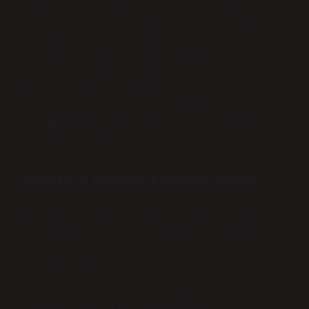
– Bir hadiste Allah şöyle buyuruyor:
“Ben gizli bir hazineydim. Bilinmek,
bilinmek istedim, bu yüzden varlıkları
yarattım ki beni tanısınlar ve gizli
güzelliğimi ve mükemmelliğimi fark
etsinler.” Dolayısıyla yaratılışın
gerçek amacı Tanrı’nın bizi tanıtması
ve Kendisi hakkında bilgi vermesidir.
Şeytanın yaratılış sebebi nedir?
Dünyadaki pek çok din ve mitolojide
Şeytan, genellikle insanları dinden ve
dolayısıyla Yaratıcının iyilik,
yardımlaşma gibi emirlerinden
uzaklaştırmaya çalışan doğaüstü güçlere
sahip bir varlık olarak görülür.