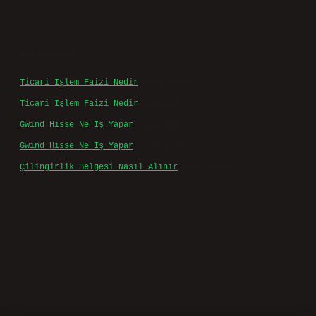
Son yorumlar
Ticari Işlem Faizi Nedir
için
admin
Ticari Işlem Faizi Nedir
için
Efe
Gwınd Hisse Ne Iş Yapar
için
admin
Gwınd Hisse Ne Iş Yapar
için
Bulut
Çilingirlik Belgesi Nasıl Alınır
için
admin