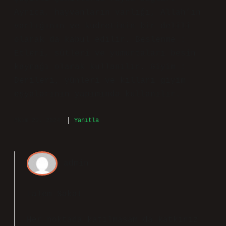
Ayrıca, hayvanların varlığı, Allah’ın
varlığının ve kudretinin bir delili
olarak da kabul edilir. Beslenme :
Etleri, sütleri ve yumurtaları besin
kaynağı olarak kullanılır. Giyim :
Derileri, yünleri ve kılları giyim
eşyalarının yapımında kullanılır.
Ekim 22, 2024
Yanıtla
admin
Lalem Saka!
Her noktada katılmasam da katkınız