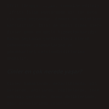
İfrit (Arapça: عفريت‎, romanize edilmiş:
ʿifrīt) İslam kültüründe bir tür kötü
cin veya şeytandır. Cennet ve meleklere
karşıdırlar. İblis de dahil olmak üzere
dinler onun en güçlü hizmetkarlarıdır.
Bazen şeytanın yardımcıları olarak
cehennemde yaşadıklarına ve
günahkarları cezalandırdıklarına
inanılır.
Cinler en çok nerede yaşar?
Cinler hamamlarda, mezarlıklarda, pis
yerlerde, ahırlarda, çöplüklerde, terk
edilmiş yerlerde, duvar deliklerinde,
ağaç kovuklarında yaşarlar.