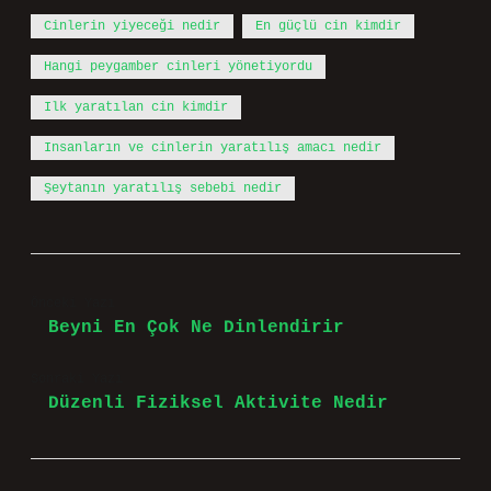
Cinlerin yiyeceği nedir
En güçlü cin kimdir
Hangi peygamber cinleri yönetiyordu
Ilk yaratılan cin kimdir
Insanların ve cinlerin yaratılış amacı nedir
Şeytanın yaratılış sebebi nedir
Önceki Yazı
Beyni En Çok Ne Dinlendirir
Sonraki Yazı
Düzenli Fiziksel Aktivite Nedir