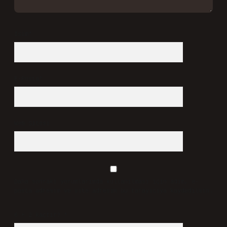
İsim*
E-Posta*
Web Sitesi
Daha sonraki yorumlarımda kullanılması için adım, e-
posta adresim ve site adresim bu tarayıcıya kaydedilsin.
6 + 2 kaçtır?
*