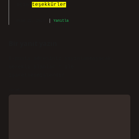
için
teşekkürler
.
Ekim 22, 2024
Yanıtla
Bir yanıt yazın
E-posta adresiniz yayınlanmayacak.
Gerekli alanlar
*
ile
işaretlenmişlerdir
Yorum