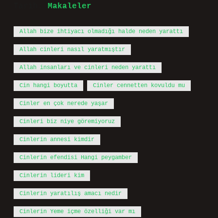
Tarih:
Makaleler
Allah bize ihtiyacı olmadığı halde neden yarattı
Allah cinleri nasıl yaratmıştır
Allah insanları ve cinleri neden yarattı
Cin hangi boyutta
Cinler cennetten kovuldu mu
Cinler en çok nerede yaşar
Cinleri biz niye göremiyoruz
Cinlerin annesi kimdir
Cinlerin efendisi Hangi peygamber
Cinlerin lideri kim
Cinlerin yaratılış amacı nedir
Cinlerin Yeme içme özelliği var mı