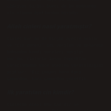
(Zâriyat 51/56) âyeti de bu bağlamda
ele alınan âyetlerden biridir.
Allah cinleri nasıl yaratmıştır?
Cinler Kur’an’da birçok ayette anılır
ve “Cin Suresi” adı verilen ve onlardan
bahseden kendi sureleri verilir.
Kur’an, cinlerin insan topraktan
yaratılmadan önce ateşten yaratıldığını
açıklar: “Biz insanı kuru kara
çamurdan, kara çamurdan yarattık.
Ilk yaratılan cin kimdir?
Cinlerin atası Ebu Can’dır ve