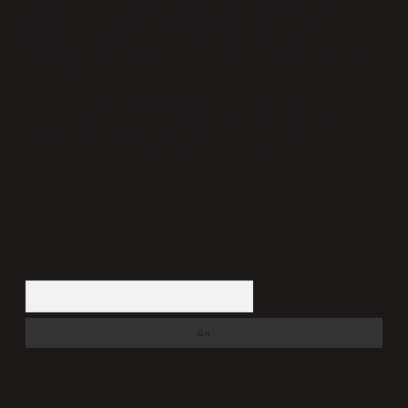
sitedeki içerikleri proaktif olarak denetleme veya
araştırma yükümlülüğümüz bulunmamaktadır. Ancak,
üyelerimiz yazdıkları içeriklerin sorumluluğunu
taşımakta olup, siteye üye olarak bu sorumluluğu kabul
etmiş sayılırlar.
Hukuka ve yasal düzenlemelere aykırı olduğunu
düşündüğünüz içerikleri,
backlinkpanelicomtr@gmail.com
adresine bildirmeniz halinde, ilgili içerikler yasal
süre içerisinde sitemizden kaldırılacaktır.
Arama