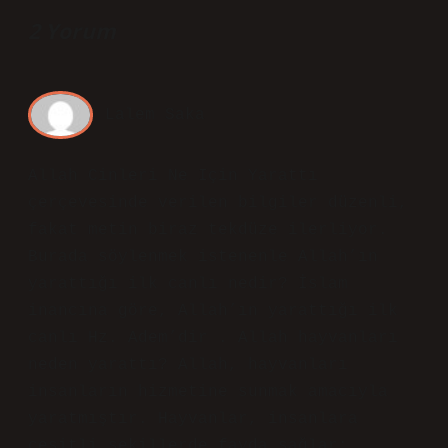
2 Yorum
Lalem Saka
Allah Cinleri Ne Için Yarattı
çerçevesinde verilen bilgiler düzenli,
fakat metin biraz tekdüze ilerliyor.
Burada söylenmek istenenle Allah’ın
yarattığı ilk canlı nedir? İslam
inancına göre, Allah’ın yarattığı ilk
canlı Hz. Adem’dir . Allah hayvanları
neden yarattı? Allah, hayvanları
insanların hizmetine sunmak amacıyla
yaratmıştır. Hayvanlar, insanlara
çeşitli şekillerde fayda sağlar: