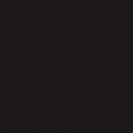
Cinlerin yaratılış amacı
nedir?
İbadetin bilgi anlamına geldiğine dair
alıntılara işaret eden Elmalılı’ya
göre, cinlerin ve insanların
yaratılışının ardındaki hikmet, Allah’ı
bilmek, ibadet etmek ve kulluk
etmektir. Bunun dışında, başka şeylere
harcanan hayatlar ve ameller boşa gider
ve bu nedenle cezayı hak eder.
Allah insanları ve cinleri neden
yarattı?
“Ben, insanları ve cinleri ancak bana
ibadet etsinler diye yarattım.”