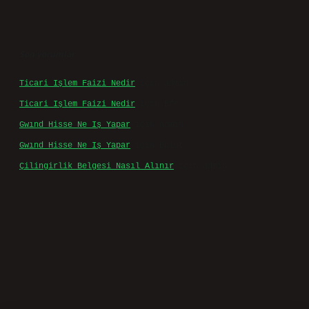
Son yorumlar
Ticari Işlem Faizi Nedir
için
admin
Ticari Işlem Faizi Nedir
için
Efe
Gwınd Hisse Ne Iş Yapar
için
admin
Gwınd Hisse Ne Iş Yapar
için
Bulut
Çilingirlik Belgesi Nasıl Alınır
için
admin