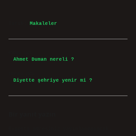
Tarih:
Makaleler
Önceki Yazı
Ahmet Duman nereli ?
Sonraki Yazı
Diyette şehriye yenir mi ?
Bir yanıt yazın
E-posta adresiniz yayınlanmayacak.