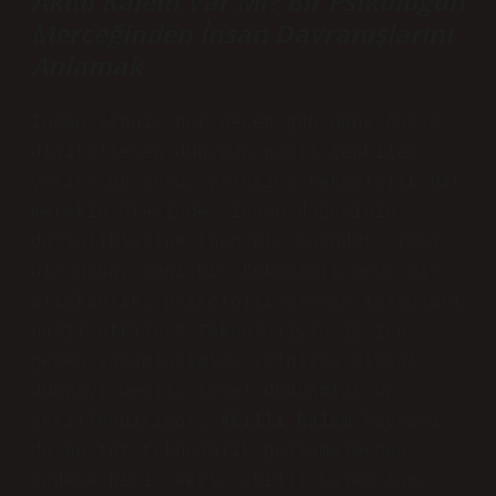
Akıllı Kalem Var Mı? Bir Psikologun
Merceğinden İnsan Davranışlarını
Anlamak
İnsan zihni, her geçen gün daha fazla
dijitalleşen dünyada nasıl tepkiler
verir? Bu soru, yalnızca teknolojik bir
merakın ötesinde, insan doğasının
derinliklerine inen bir sorudur. Yeni
bir ürün, yeni bir teknoloji veya bir
alışkanlık, psikolojik olarak insanları
nasıl etkiler? Teknolojiyle iç içe
geçen yaşamlarımız, yalnızca dışsal
dünyayı değil, içsel dünyamızı da
şekillendiriyor.
Akıllı kalem
kavramı
da bu tür teknolojik gelişmelerden
sadece biri. Peki, akıllı kalem tam