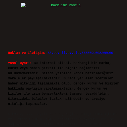
Reklam ve İletişim:
Skype: live:.cid.575569c608265c69
Yasal Uyarı:
Bu internet sitesi, herhangi bir marka,
kurum veya şahıs şirketi ile hiçbir bağlantısı
bulunmamaktadır. Sitede yalnızca kendi hazırladığımız
makaleler paylaşılmaktadır. Burada yer alan içerikler
haber niteliği taşımamakta olup, gerçek kurum ve kişiler
hakkında paylaşım yapılmamaktadır. Gerçek kurum ve
kişiler ile isim benzerlikleri tamamen tesadüfidir.
Sitemizdeki bilgiler taslak halindedir ve tavsiye
niteliği taşımazlar.
Sitemiz, 5651 Sayılı Kanun gereğince Bilgi Teknolojileri
ve İletişim Kurumu (BTK) tarafından onaylanmış bir Yer
Sağlayıcı olarak hizmet vermektedir. Bu nedenle,