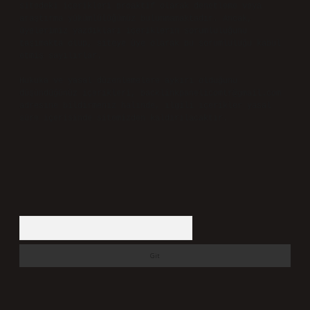
sitedeki içerikleri proaktif olarak denetleme veya
araştırma yükümlülüğümüz bulunmamaktadır. Ancak,
üyelerimiz yazdıkları içeriklerin sorumluluğunu
taşımakta olup, siteye üye olarak bu sorumluluğu kabul
etmiş sayılırlar.
Hukuka ve yasal düzenlemelere aykırı olduğunu
düşündüğünüz içerikleri,
backlinkpanelicomtr@gmail.com
adresine bildirmeniz halinde, ilgili içerikler yasal
süre içerisinde sitemizden kaldırılacaktır.
Arama