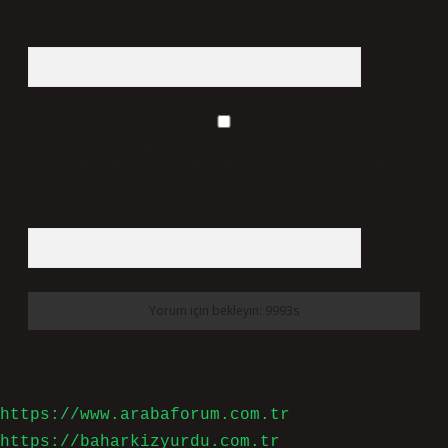
Web Sitesi
Daha sonraki yorumlarımda kullanılması için adım, e-
posta adresim ve site adresim bu tarayıcıya kaydedilsin.
10 - 4 kaçtır?
*
https://www.arabaforum.com.tr
https://baharkizyurdu.com.tr