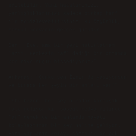
edilebilir. Yani hatalarınızı,
yanlışlıklarınızı sadece birkaç harf
ile temizleyebilirsiniz. Bu özgürlük,
sosyal medyanın gerçek gücüdür!
Ben: “Evet ama bir şeyi hatırlatmam
lazım. Herkesin ‘af’ dediği bir ortamda
ben niye suçlu hissediyorum?”
Arkadaş: “Çünkü sen İzmir’de yaşıyorsun
ve burada her şeyin bir anlamı var!”
İşte bazen, her şey o kadar karmaşık
hale geliyor ki, sosyal medya dilinde
“af” demek de bir anlamda hayatı
kolaylaştıran bir şey haline geliyor.
Hata yapmanın kolay, çözmenin de çok