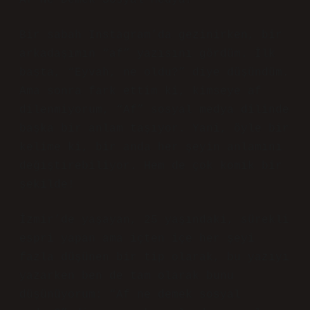
Af Ne Demek Sosyal Medya?
Bir sabah Instagram’da gezinirken, bir
arkadaşımın “af” yazısını gördüm. İlk
başta, “Eyvah, ne oldu?” diye düşündüm.
Ama sonra fark ettim ki, kimseye af
dilenmiyorum, “Af” sosyal medya dilinde
başka bir anlam taşıyor. Yani, öyle bir
kelime ki, bir anda her şeyin anlamını
değiştirebiliyor. Hem de çok komik bir
şekilde!
İzmir’de yaşayan, 25 yaşındaki, sürekli
espri yapan ama içten içe her şeyi
fazla düşünen bir tip olarak, bu yazıyı
yazarken ben de tam olarak bunu
düşünüyorum: “Af ne demek sosyal