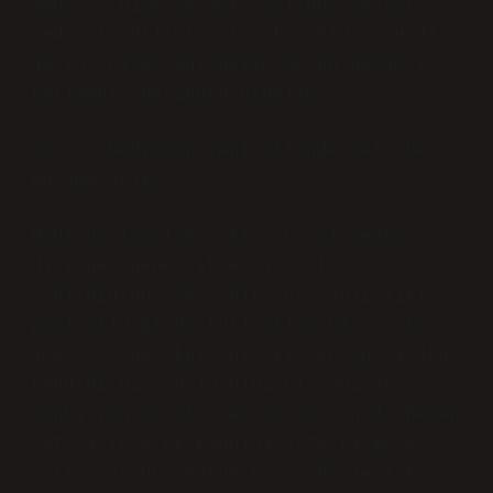
medya?” diye sormak, aslında sosyal
medyanın dilini anlamak gibidir. Hadi
gelin, biraz eğlenelim ve bu gizemli
kelimenin peşinden gidelim.
Sosyal Medyanın Yeni Dilinde “Af” Ne
Anlama Geliyor?
Hadi başlayalım, “Af” sosyal medya
dilinde, genellikle bir hata
yapıldığında veya bir şey yanlışlıkla
paylaşıldığında kullanılan bir terim.
Ama öyle bir kullanım ki, insan birden
kendini bir suçlu gibi hissediyor!
Sanki yanlış bir şey yazmışsın da hemen
“af” isteyerek kendini affettirmeye
çalışıyorsun. Durum biraz böyle işte.