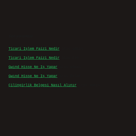
Son yorumlar
Ticari Işlem Faizi Nedir
için
admin
Ticari Işlem Faizi Nedir
için
Efe
Gwınd Hisse Ne Iş Yapar
için
admin
Gwınd Hisse Ne Iş Yapar
için
Bulut
Çilingirlik Belgesi Nasıl Alınır
için
admin