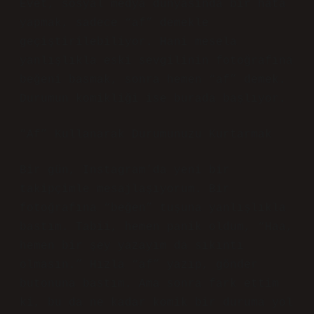
Evet, sosyal medya dünyasında bir hata
yapmak, sadece “af” demekle
geçiştirilebiliyor. Hani mesela
yanlışlıkla eski sevgilinin fotoğrafına
beğeni basmak, sonra hemen “af” demek.
Durumun komikliği ise burada başlıyor.
“Af” Kullanarak Durumunuzu Kurtarmak
Bir gün, Instagram’da yeni bir
takipçimle mesajlaşıyorum. Bir
fotoğrafına “beğen” tuşuna yanlışlıkla
bastım. Tabii, hemen panik oldum, “Haa,
hemen bir şey yazayım da sıkıntı
olmasın.” Hızla “af” yazıp, gönder
butonuna bastım. Ama sonra fark ettim
ki, bu da ne kadar komik bir duruma yol