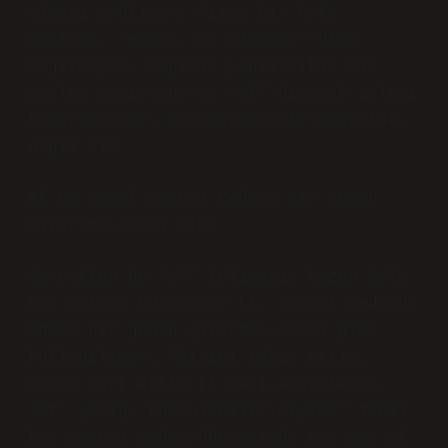
olmayı sağlıyor. Kimse bir hata
yapınca, “Hayır, bu olamaz!” diye
bağırmıyor. Hepimiz yanlışlıkla bir
şeyler yapıyoruz ve “af” diyerek işleri
toparlıyoruz. Bu muazzam bir özgürlük,
değil mi?
Af Ne Demek Sosyal Medya? Bir Günah
Çıkartma Aracı Gibi
Gerçekten de “af” kelimesi, bazen öyle
bir anlama bürünüyor ki, sosyal medyada
adeta bir günah çıkartma aracı gibi
kullanılıyor. “Birini takip ettim,
sonra fark ettim ki beni engellemiş.
‘Af’ yazıp, kurtulabilir miyim?” Tabii
ki! Sosyal medya dünyasında her şey af