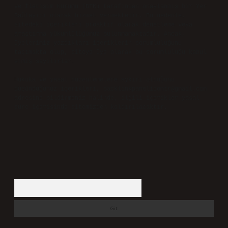
ve İletişim Kurumu (BTK) tarafından onaylanmış bir Yer
Sağlayıcı olarak hizmet vermektedir. Bu nedenle,
sitedeki içerikleri proaktif olarak denetleme veya
araştırma yükümlülüğümüz bulunmamaktadır. Ancak,
üyelerimiz yazdıkları içeriklerin sorumluluğunu
taşımakta olup, siteye üye olarak bu sorumluluğu kabul
etmiş sayılırlar.
Hukuka ve yasal düzenlemelere aykırı olduğunu
düşündüğünüz içerikleri,
backlinkpanelicomtr@gmail.com
adresine bildirmeniz halinde, ilgili içerikler yasal
süre içerisinde sitemizden kaldırılacaktır.
Arama