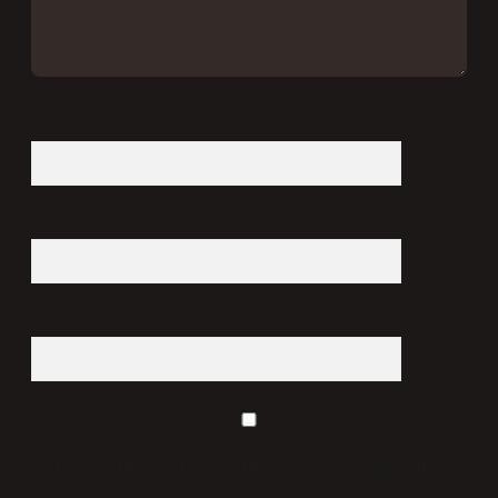
İsim*
E-Posta*
Web Sitesi
Daha sonraki yorumlarımda kullanılması için adım, e-
posta adresim ve site adresim bu tarayıcıya kaydedilsin.