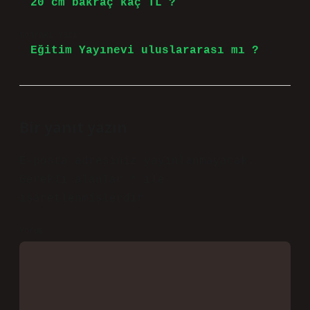
20 cm bakraç kaç TL ?
Sonraki Yazı
Eğitim Yayınevi uluslararası mı ?
Bir yanıt yazın
E-posta adresiniz yayınlanmayacak.
Gerekli alanlar
*
ile
işaretlenmişlerdir
Yorum