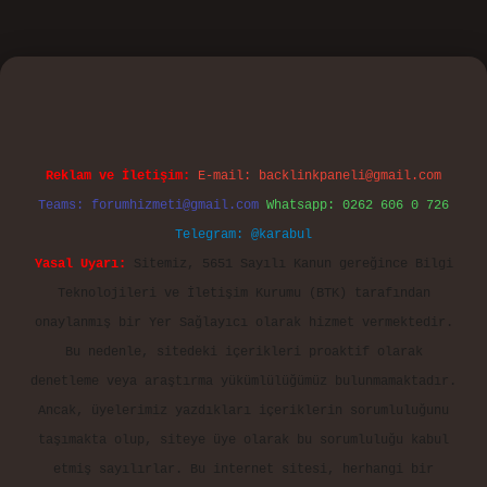
casino
Reklam ve İletişim:
E-mail:
backlinkpaneli@gmail.com
Teams:
forumhizmeti@gmail.com
Whatsapp: 0262 606 0 726
Telegram: @karabul
Yasal Uyarı:
Sitemiz, 5651 Sayılı Kanun gereğince Bilgi
Teknolojileri ve İletişim Kurumu (BTK) tarafından
onaylanmış bir Yer Sağlayıcı olarak hizmet vermektedir.
Bu nedenle, sitedeki içerikleri proaktif olarak
denetleme veya araştırma yükümlülüğümüz bulunmamaktadır.
Ancak, üyelerimiz yazdıkları içeriklerin sorumluluğunu
taşımakta olup, siteye üye olarak bu sorumluluğu kabul
etmiş sayılırlar. Bu internet sitesi, herhangi bir