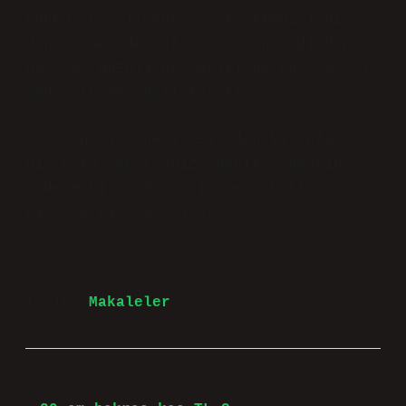
Çünkü sosyal medya, çok affedici bir
dünya. Hem de “af” yazmanın ardından
her şey düzeliyor. Belki de bu, sosyal
medyanın en güzel tarafı.
O zaman bir öneri: Bir dahaki sefere
bir hata yaparsanız, panik yapmayın,
sadece bir “af” yazın ve rahatlayın.
Kimseye bir şey olmaz!
Tarih:
Makaleler
Önceki Yazı