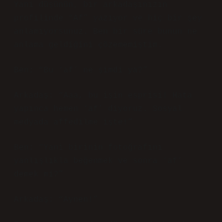
Yani düşünün, bir arkadaşınızın
profilinde “Af” yazıyor ve hiç bir şey
anlamıyorsunuz. Ben bir süre bunun ne
anlama geldiğini çözememiştim.
Ben: “Bu ‘af’ ne şimdi ya?”
Arkadaş: “Aaa, bu işin esprisi! Hata
yapınca hemen ‘af’ diyoruz. Sosyal
medyada affedilme işte!”
Ben: “Yani birinin fotoğrafını
yanlışlıkla beğenmek ve sonra ‘af’
demek mi?”
Arkadaş: “Aynen!”