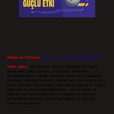
Reklam ve İletişim:
Skype: live:.cid.575569c608265c69
Yasal Uyarı:
Bu internet sitesi, herhangi bir marka,
kurum veya şahıs şirketi ile hiçbir bağlantısı
bulunmamaktadır. Sitede yalnızca kendi hazırladığımız
makaleler paylaşılmaktadır. Burada yer alan içerikler
haber niteliği taşımamakta olup, gerçek kurum ve kişiler
hakkında paylaşım yapılmamaktadır. Gerçek kurum ve
kişiler ile isim benzerlikleri tamamen tesadüfidir.
Sitemizdeki bilgiler taslak halindedir ve tavsiye
niteliği taşımazlar.
Sitemiz, 5651 Sayılı Kanun gereğince Bilgi Teknolojileri