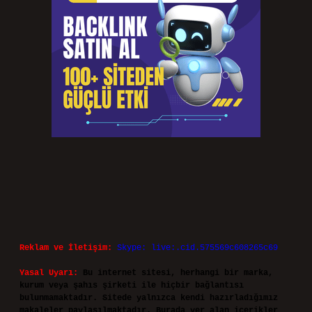
Reklam ve İletişim:
Skype: live:.cid.575569c608265c69
Yasal Uyarı:
Bu internet sitesi, herhangi bir marka,
kurum veya şahıs şirketi ile hiçbir bağlantısı
bulunmamaktadır. Sitede yalnızca kendi hazırladığımız
makaleler paylaşılmaktadır. Burada yer alan içerikler