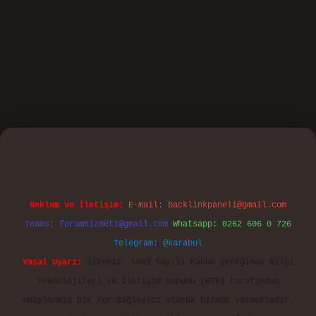
asino
Reklam ve İletişim:
E-mail:
backlinkpaneli@gmail.com
Teams:
forumhizmeti@gmail.com
Whatsapp: 0262 606 0 726
Telegram: @karabul
Yasal Uyarı:
Sitemiz, 5651 Sayılı Kanun gereğince Bilgi
Teknolojileri ve İletişim Kurumu (BTK) tarafından
onaylanmış bir Yer Sağlayıcı olarak hizmet vermektedir.