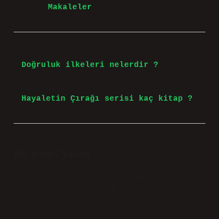
Tarih:
Makaleler
Önceki Yazı
Doğruluk ilkeleri nelerdir ?
Sonraki Yazı
Hayaletin Çırağı serisi kaç kitap ?
Bir yanıt yazın
E-posta adresiniz yayınlanmayacak.
Gerekli alanlar
*
ile
işaretlenmişlerdir