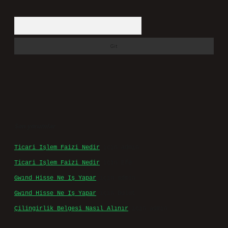
Arama
Son yorumlar
Ticari Işlem Faizi Nedir
için
admin
Ticari Işlem Faizi Nedir
için
Efe
Gwınd Hisse Ne Iş Yapar
için
admin
Gwınd Hisse Ne Iş Yapar
için
Bulut
Çilingirlik Belgesi Nasıl Alınır
için
admin