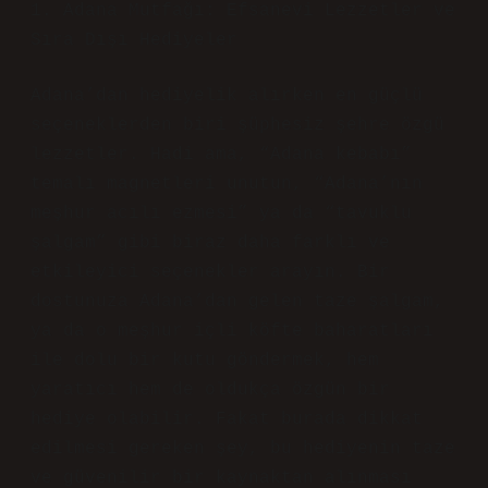
1. Adana Mutfağı: Efsanevi Lezzetler ve
Sıra Dışı Hediyeler
Adana’dan hediyelik alırken en güçlü
seçeneklerden biri şüphesiz şehre özgü
lezzetler. Hadi ama, “Adana kebabı”
temalı magnetleri unutun, “Adana’nın
meşhur acılı ezmesi” ya da “tavuklu
şalgam” gibi biraz daha farklı ve
etkileyici seçenekler arayın. Bir
dostunuza Adana’dan gelen taze şalgam,
ya da o meşhur içli köfte baharatları
ile dolu bir kutu göndermek, hem
yaratıcı hem de oldukça özgün bir
hediye olabilir. Fakat burada dikkat
edilmesi gereken şey, bu hediyenin taze
ve güvenilir bir kaynaktan alınması