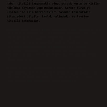
haber niteliği taşımamakta olup, gerçek kurum ve kişiler
hakkında paylaşım yapılmamaktadır. Gerçek kurum ve
kişiler ile isim benzerlikleri tamamen tesadüfidir.
Sitemizdeki bilgiler taslak halindedir ve tavsiye
niteliği taşımazlar.
Sitemiz, 5651 Sayılı Kanun gereğince Bilgi Teknolojileri
ve İletişim Kurumu (BTK) tarafından onaylanmış bir Yer
Sağlayıcı olarak hizmet vermektedir. Bu nedenle,
sitedeki içerikleri proaktif olarak denetleme veya
araştırma yükümlülüğümüz bulunmamaktadır. Ancak,
üyelerimiz yazdıkları içeriklerin sorumluluğunu
taşımakta olup, siteye üye olarak bu sorumluluğu kabul
etmiş sayılırlar.
Hukuka ve yasal düzenlemelere aykırı olduğunu
düşündüğünüz içerikleri,
backlinkpanelicomtr@gmail.com
adresine bildirmeniz halinde, ilgili içerikler yasal
süre içerisinde sitemizden kaldırılacaktır.