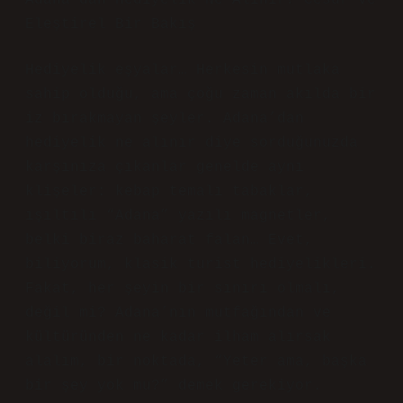
Adana’dan Hediyelik Ne Alınır? Cesur ve
Eleştirel Bir Bakış
Hediyelik eşyalar… Herkesin mutlaka
sahip olduğu, ama çoğu zaman akılda bir
iz bırakmayan şeyler. Adana’dan
hediyelik ne alınır diye sorduğunuzda
karşınıza çıkanlar genelde aynı
klişeler: kebap temalı tabaklar,
ışıltılı “Adana” yazılı magnetler,
belki biraz baharat falan… Evet,
biliyorum, klasik turist hediyelikleri.
Fakat, her şeyin bir sınırı olmalı,
değil mi? Adana’nın mutfağından ve
kültüründen ne kadar ilham alırsak
alalım, bir noktada, “Yeter ama, başka
bir şey yok mu?” demek gerekiyor.