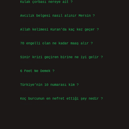
Kulak çorbası nereye ait ?
Ağustos 6, 2026
Avcılık belgesi nasıl alınır Mersin ?
Ağustos 5, 2026
Allah kelimesi Kuran’da kaç kez geçer ?
Ağustos 3, 2026
70 engelli olan ne kadar maaş alır ?
Ağustos 3, 2026
Sinir krizi geçiren birine ne iyi gelir ?
Temmuz 31, 2026
6 Feet Ne Demek ?
Temmuz 30, 2026
Türkiye’nin 10 numarası kim ?
Temmuz 29, 2026
Koç burcunun en nefret ettiği şey nedir ?
Temmuz 27, 2026