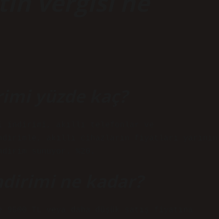
tin vergisi ne
rimi yüzde kaç?
i indirimi, akıllı telefonlar ve
ndirimle, akıllı cihazların fiyatları yarının
ndirim sunuyor. %20.
ndirimi ne kadar?
e 9500 TL veya daha düşük satış fiyatına