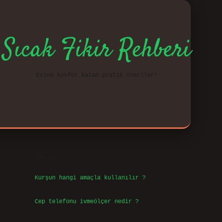
Sıcak Fikir Rehberi
Evine konfor katan pratik öneriler!
Sidebar
vd.cas
Son Yazılar
Kurşun hangi amaçla kullanılır ?
Ağustos 7, 2026
Cep telefonu ivmeölçer nedir ?
Ağustos 6, 2026