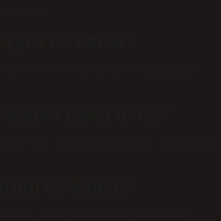
kullanamaz.
rgisi ne kadar?
0 Euro7’de kullanılmak üzere navigasyonlu
ergisiz fiyatı nedir?
rol Ücreti: 5.000 486 TL. – SCT: 25 bin 833
dirimi ne kadar?
satarak, ilk kez bilgisayar alan gençler