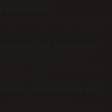
ıl satılamaz?
ıl satılamaz? Vergisiz telefon alan öğrenci,
na başka hat takılır mı?
tın almak isteyen öğrencinin telefon
 Başvurular, annesi/babası da dahil olmak
aralarıyla yapılamaz.
telefonu kullanabilir mi?
a uygulama öğrencisi tarafından
ı iki yıl boyunca aktarılamaz, yani aile