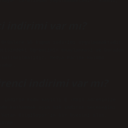
isayar tarafından yapılmamaktadır. GSBBIZ,
 indirimi var mı?
 ürünlere %5 kupon indirimi uygulanmaktadır.
ncisindeki öğrencinin onaylanması ve buradan
 kullanılmalıdır. Medya Parlak Kulübü
ludur.
renci indirimi var mı?
, indirim kodu kayıtlı E -Mail adresinize
odu kullanmak için %10 indirim seçeneğini
 Vatan BilgiSayar’ın bir üyesini alın.
SAYAR.