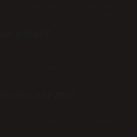
ler kapsam kapsamında kapsam dahilinde
ce satın alınan cihazlar hariç tutulur.
an yatar?
nci tarafından bildirilen Iban numarasına
yla sağlanır. Teknolojik cihazlara destek,
yın 20. ayından itibaren iptal veya geri
irilir.
dirimi var mı?
ampanyadan kuran öğrenciler bundan
anyanın bir parçası olarak dağıtılacağı