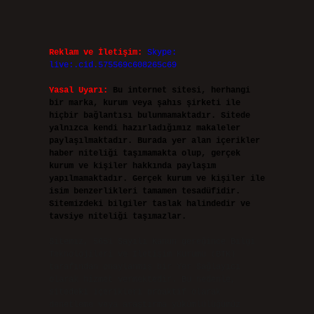
Reklam ve İletişim:
Skype:
live:.cid.575569c608265c69
Yasal Uyarı:
Bu internet sitesi, herhangi
bir marka, kurum veya şahıs şirketi ile
hiçbir bağlantısı bulunmamaktadır. Sitede
yalnızca kendi hazırladığımız makaleler
paylaşılmaktadır. Burada yer alan içerikler
haber niteliği taşımamakta olup, gerçek
kurum ve kişiler hakkında paylaşım
yapılmamaktadır. Gerçek kurum ve kişiler ile
isim benzerlikleri tamamen tesadüfidir.
Sitemizdeki bilgiler taslak halindedir ve
tavsiye niteliği taşımazlar.
Sitemiz, 5651 Sayılı Kanun gereğince Bilgi
Teknolojileri ve İletişim Kurumu (BTK)
tarafından onaylanmış bir Yer Sağlayıcı
olarak hizmet vermektedir. Bu nedenle,
sitedeki içerikleri proaktif olarak
denetleme veya araştırma yükümlülüğümüz