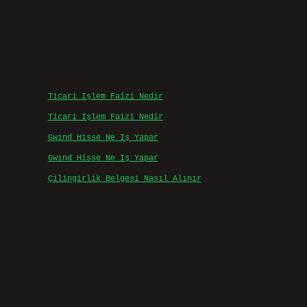
Son yorumlar
Ticari Işlem Faizi Nedir
için
admin
Ticari Işlem Faizi Nedir
için
Efe
Gwınd Hisse Ne Iş Yapar
için
admin
Gwınd Hisse Ne Iş Yapar
için
Bulut
Çilingirlik Belgesi Nasıl Alınır
için
admin