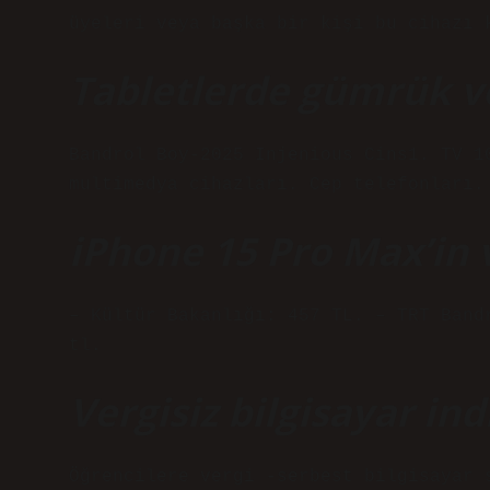
üyeleri veya başka bir kişi bu cihazı 
Tabletlerde gümrük ve
Bandrol Boy-2025 Injenious Cins1. TV 1
multimedya cihazları. Cep telefonları.
iPhone 15 Pro Max’in v
– Kültür Bakanlığı: 457 TL. – TRT Band
tl.
Vergisiz bilgisayar in
Öğrencilere vergi -serbest bilgisayar 