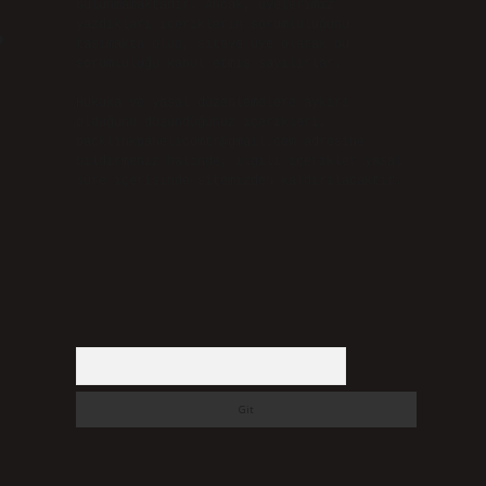
bulunmamaktadır. Ancak, üyelerimiz
yazdıkları içeriklerin sorumluluğunu
taşımakta olup, siteye üye olarak bu
sorumluluğu kabul etmiş sayılırlar.
Hukuka ve yasal düzenlemelere aykırı
olduğunu düşündüğünüz içerikleri,
backlinkpanelicomtr@gmail.com
adresine
bildirmeniz halinde, ilgili içerikler yasal
süre içerisinde sitemizden kaldırılacaktır.
Arama