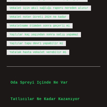
Vekalet için akıl sağlığı raporu nereden alınır
Vekalet noter ücreti 2024 ne kadar
Vekaletname ölümden sonra geçerli mi
Yaşlılar kaç yaşından sonra satış yapamaz
Yaşlılar tapu devri yapabilir mi
Yatalak hasta vekalet verebilir mi
Önceki Yazı
Oda Spreyi Içinde Ne Var
Sonraki Yazı
Tatlıcılar Ne Kadar Kazanıyor