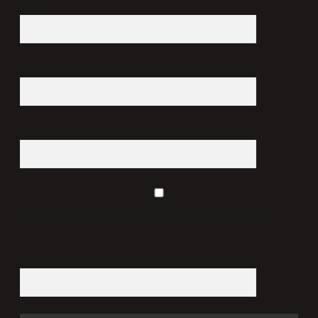
İsim*
E-Posta*
Web Sitesi
Daha sonraki yorumlarımda kullanılması için adım, e-
posta adresim ve site adresim bu tarayıcıya kaydedilsin.
10 - 4 kaçtır?
*