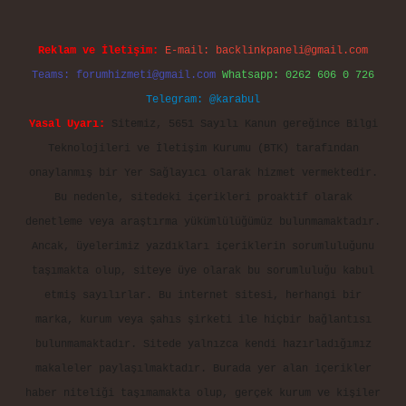
Reklam ve İletişim:
E-mail:
backlinkpaneli@gmail.com
Teams:
forumhizmeti@gmail.com
Whatsapp: 0262 606 0 726
Telegram: @karabul
Yasal Uyarı:
Sitemiz, 5651 Sayılı Kanun gereğince Bilgi
Teknolojileri ve İletişim Kurumu (BTK) tarafından
onaylanmış bir Yer Sağlayıcı olarak hizmet vermektedir.
Bu nedenle, sitedeki içerikleri proaktif olarak
denetleme veya araştırma yükümlülüğümüz bulunmamaktadır.
Ancak, üyelerimiz yazdıkları içeriklerin sorumluluğunu
taşımakta olup, siteye üye olarak bu sorumluluğu kabul
etmiş sayılırlar. Bu internet sitesi, herhangi bir
marka, kurum veya şahıs şirketi ile hiçbir bağlantısı
bulunmamaktadır. Sitede yalnızca kendi hazırladığımız
makaleler paylaşılmaktadır. Burada yer alan içerikler
haber niteliği taşımamakta olup, gerçek kurum ve kişiler