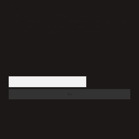
etmiş sayılırlar.
Hukuka ve yasal düzenlemelere aykırı olduğunu
düşündüğünüz içerikleri,
backlinkpanelicomtr@gmail.com
adresine bildirmeniz halinde, ilgili içerikler yasal
süre içerisinde sitemizden kaldırılacaktır.
Arama