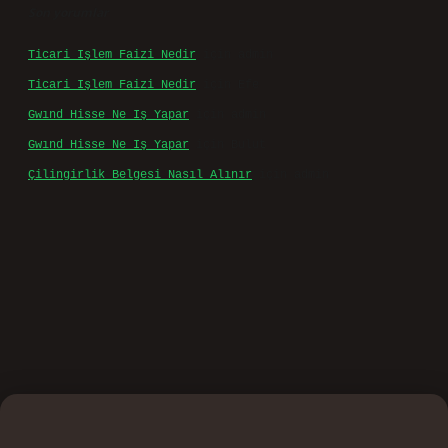
Son yorumlar
Ticari Işlem Faizi Nedir
için
admin
Ticari Işlem Faizi Nedir
için
Efe
Gwınd Hisse Ne Iş Yapar
için
admin
Gwınd Hisse Ne Iş Yapar
için
Bulut
Çilingirlik Belgesi Nasıl Alınır
için
admin
o