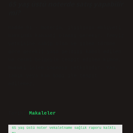
65 yaş üstü noterde satış yapabilir
mi?
Madde 91 – Noterin, ilgilinin ehliyeti
hakkında kanaati olması gerekir. Temyiz
yetkisine sahip olan ve işlem türüne
göre gerekli yaşa geldiği kabul edilen
ve resmî belgeyle tespit edilen kimse,
hukuki işlem yapmaya yetkilidir. Yaş,
tanık veya kan bağı ile tespit
edilemez.
Tarih:
Makaleler
65 yaş üstü noter vekaletname sağlık raporu kalktı