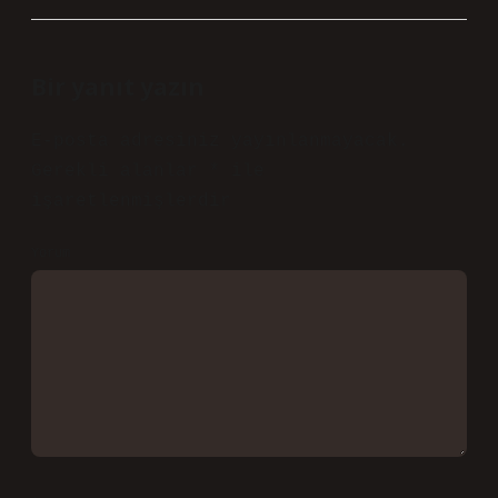
Bir yanıt yazın
E-posta adresiniz yayınlanmayacak.
Gerekli alanlar
*
ile
işaretlenmişlerdir
Yorum