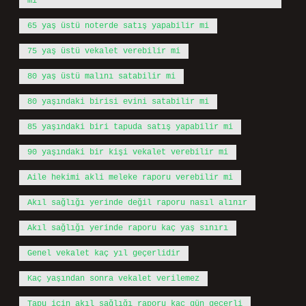
mı
65 yaş üstü noterde satış yapabilir mi
75 yaş üstü vekalet verebilir mi
80 yaş üstü malını satabilir mi
80 yaşındaki birisi evini satabilir mi
85 yaşındaki biri tapuda satış yapabilir mi
90 yaşındaki bir kişi vekalet verebilir mi
Aile hekimi akli meleke raporu verebilir mi
Akıl sağlığı yerinde değil raporu nasıl alınır
Akıl sağlığı yerinde raporu kaç yaş sınırı
Genel vekalet kaç yıl geçerlidir
Kaç yaşından sonra vekalet verilemez
Tapu için akıl sağlığı raporu kaç gün geçerli