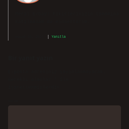
admin
Meral Erbay! Fikirlerinizin tamamına
katılmasam da
minnettarım
.
Kasım 30, 2024
Yanıtla
Bir yanıt yazın
E-posta adresiniz yayınlanmayacak.
Gerekli alanlar
*
ile
işaretlenmişlerdir
Yorum