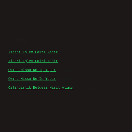
Son yorumlar
Ticari Işlem Faizi Nedir
için
admin
Ticari Işlem Faizi Nedir
için
Efe
Gwınd Hisse Ne Iş Yapar
için
admin
Gwınd Hisse Ne Iş Yapar
için
Bulut
Çilingirlik Belgesi Nasıl Alınır
için
admin