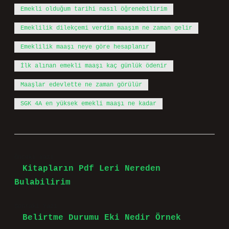
Emekli olduğum tarihi nasıl öğrenebilirim
Emeklilik dilekçemi verdim maaşım ne zaman gelir
Emeklilik maaşı neye göre hesaplanır
İlk alınan emekli maaşı kaç günlük ödenir
Maaşlar edevlette ne zaman görülür
SGK 4A en yüksek emekli maaşı ne kadar
Önceki Yazı
Kitapların Pdf Leri Nereden
Bulabilirim
Sonraki Yazı
Belirtme Durumu Eki Nedir Örnek