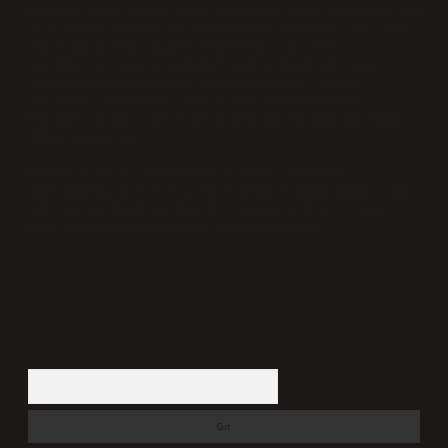
Sitemizdeki bilgiler taslak halindedir ve tavsiye
niteliği taşımazlar.
Sitemiz, 5651 Sayılı Kanun gereğince Bilgi Teknolojileri
ve İletişim Kurumu (BTK) tarafından onaylanmış bir Yer
Sağlayıcı olarak hizmet vermektedir. Bu nedenle,
sitedeki içerikleri proaktif olarak denetleme veya
araştırma yükümlülüğümüz bulunmamaktadır. Ancak,
üyelerimiz yazdıkları içeriklerin sorumluluğunu
taşımakta olup, siteye üye olarak bu sorumluluğu kabul
etmiş sayılırlar.
Hukuka ve yasal düzenlemelere aykırı olduğunu
düşündüğünüz içerikleri,
backlinkpanelicomtr@gmail.com
adresine bildirmeniz halinde, ilgili içerikler yasal
süre içerisinde sitemizden kaldırılacaktır.
Arama