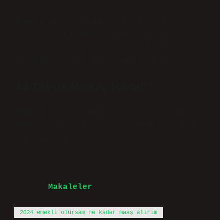
Emeklilik zammının 2024 yılı temmuz
ayında açıklanması nedeniyle, maaş
artışlarının 17 Temmuz’dan itibaren
hesaplara yatırılması bekleniyor.
4A Tahsis No Kaç Haneli?
Emekli tahsis numarası kaç hanelidir?
Emekli tahsis numaraları genellikle 4
haneden oluşur.
Tarih:
Makaleler
2024 emekli olursam ne kadar maaş alırım