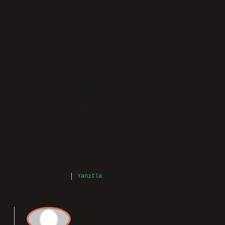
öğrenmek için e-Devlet Kapısı üzerinden
“4C Emekli Aylık Bilgisi” hizmetini
kullanabilirsiniz. Bu hizmetten
faydalanmak için e-Devlet Şifresi,
Mobil İmza, Elektronik İmza, T.C.
Kimlik Kartı veya İnternet Bankacılığı
seçeneklerinden biriyle sisteme giriş
yapmanız gerekmektedir. Ayrıca, T.C.
Sosyal Güvenlik Kurumu’nun “4C (Kamu
Çalışanları) İkramiye ve Maaş
Hesaplama” hizmeti de maaş
bilgilerinizi hesaplamak için
kullanılabilir.
Kasım 30, 2024
Yanıtla