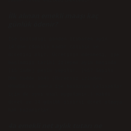
zaman talep edilebilmektedir.
İlk alınan emekli maaşı kaç
günlük ödenir?
İşe başladığı günden itibaren ayın
14’üne (dahil) kadar çalışır ve
ücretini alır. Ücretinin ödenmesi, işe
başladığı tarihi izleyen ayın başında
(15’inde) peşin yapılır. (657 Sayılı
DMK Madde 164) (Ücretsiz izinden
döndükten sonra işe başlayan çalışanlar
için de aynı usul uygulanır.) nakdi
ücret ve 14 günlük sınırlı ücret almaya
hak kazanırlar.
4a emekli net aylık tutarı ne