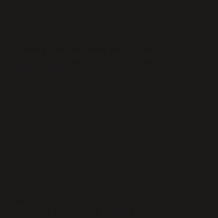
tarafından istifa tarihinden itibaren
en geç bir ay içinde sonuçlandırılır
(maaş tahsisi).
Emekli olduğum tarihi nasıl
öğrenebilirim?
E-Devlet emeklilik başvurusu Tek
yapmanız gereken E-Devlet’e giriş yapıp
Sosyal Sigorta Kurumu alanında “Normal
şartlarda ne zaman emekli olabilirim?”
seçeneğine tıklamak. Üzerine tıklayın.
Ardından açılan sayfada sigorta
sektörünüzü (4a, 4b, 4c) seçin ve fayda
başlangıç ​​tarihinizi girin.
7500 TL emekli maaşı ne kadar