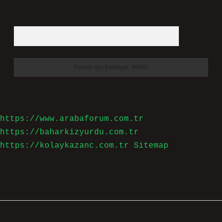
Daha sonraki yorumlarımda kullanılması için adım, e-
posta adresim ve site adresim bu tarayıcıya kaydedilsin.
10 - 4 kaçtır?
*
https://www.arabaforum.com.tr
https://baharkizyurdu.com.tr
https://kolaykazanc.com.tr
Sitemap