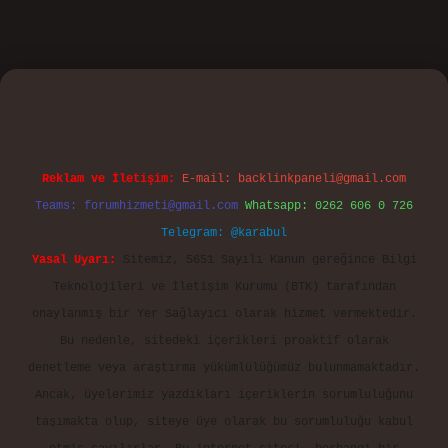
vd.casino
Reklam ve İletişim:
E-mail:
backlinkpaneli@gmail.com
Teams:
forumhizmeti@gmail.com
Whatsapp: 0262 606 0 726
Telegram: @karabul
Yasal Uyarı:
Sitemiz, 5651 Sayılı Kanun gereğince Bilgi
Teknolojileri ve İletişim Kurumu (BTK) tarafından
onaylanmış bir Yer Sağlayıcı olarak hizmet vermektedir.
Bu nedenle, sitedeki içerikleri proaktif olarak
denetleme veya araştırma yükümlülüğümüz bulunmamaktadır.
Ancak, üyelerimiz yazdıkları içeriklerin sorumluluğunu