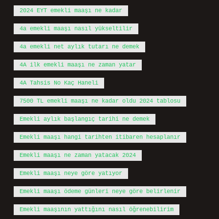
2024 EYT emekli maaşı ne kadar
4a emekli maaşı nasıl yükseltilir
4a emekli net aylık tutarı ne demek
4A ilk emekli maaşı ne zaman yatar
4A Tahsis No Kaç Haneli
7500 TL emekli maaşı ne kadar oldu 2024 tablosu
Emekli aylık başlangıç tarihi ne demek
Emekli maaşı hangi tarihten itibaren hesaplanır
Emekli maaşı ne zaman yatacak 2024
Emekli maaşı neye göre yatıyor
Emekli maaşı ödeme günleri neye göre belirlenir
Emekli maaşının yattığını nasıl öğrenebilirim