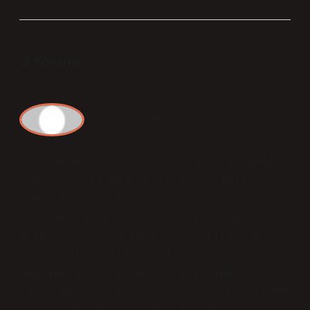
2 Yorum
Meral
Erbay
Yazı genel anlamda anlaşılır; 4A Emekli
Maaşı Tarihi Neye Göre Belirlenir
üzerine daha cesur yorumlar
eklenebilirdi. Burada verilen mesaj c
emekli maaşının ne kadar yatırıldığını
nasıl öğrenebilirim? 4C emekli
maaşınızın ne kadar yatırıldığını