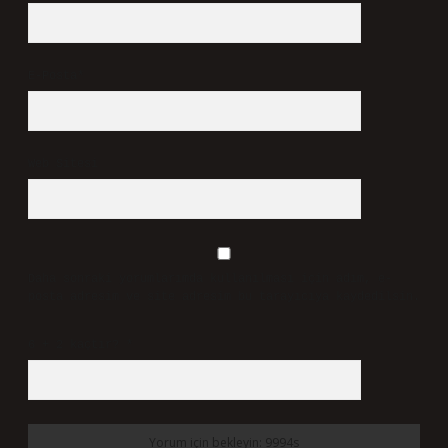
E-Posta*
Web Sitesi
Daha sonraki yorumlarımda kullanılması için adım, e-
posta adresim ve site adresim bu tarayıcıya kaydedilsin.
6 + 2 kaçtır?
*