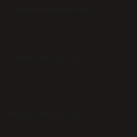
1 cumhuriyet altını kaç TL?
(XGZIYNET)ALIŞ18.567,76FARK0,08ÖNCEKİ
KAPANIŞ18.903,34YÜKSEK18.948,42EN
DÜŞÜK18.
1 külçe altın Kaç TL?
2024 yılında en çok tercih edilen altın
külçesi Nadir Altın 24 Ayar Gram Altın
Külçe 1 Gram Ahlatcı 24 Ayar 10 gr
Altın Fiyatı3.518,72 TL34.
50 gram altın kaç TL?
50 gram altın ne kadar ve kaç TL? Gram