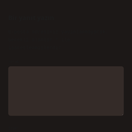
Bir yanıt yazın
E-posta adresiniz yayınlanmayacak.
Gerekli alanlar
*
ile
işaretlenmişlerdir
Yorum
İsim*