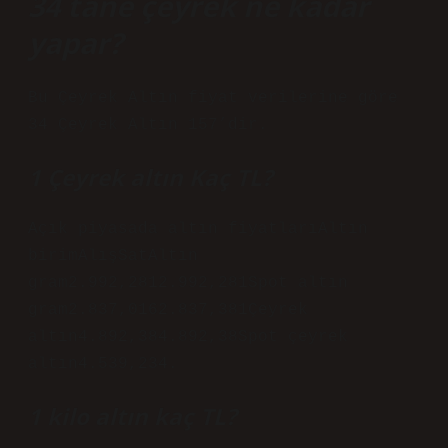
34 tane çeyrek ne kadar
yapar?
Bu Çeyrek Altın fiyat verilerine göre
34 Çeyrek Altın 157’dir.
1 Çeyrek altın Kaç TL?
Açık piyasada altın fiyatlarıAltın
birimAlışSatAltın
gram2.992,2812.992,281Spot altın
gram2.837,0162.837,381Çeyrek
altın4.892,384.892,38Spot çeyrek
altın4.539,234.
1 kilo altın kaç TL?