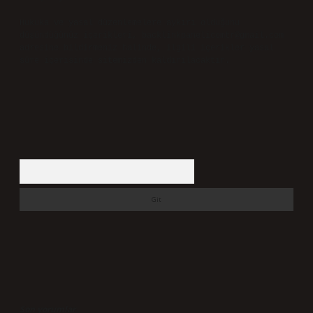
Hukuka ve yasal düzenlemelere aykırı olduğunu
düşündüğünüz içerikleri,
backlinkpanelicomtr@gmail.com
adresine bildirmeniz halinde, ilgili içerikler yasal
süre içerisinde sitemizden kaldırılacaktır.
Arama
Son yorumlar