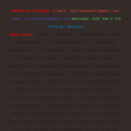
Reklam ve İletişim:
E-mail:
backlinkpaneli@gmail.com
Teams:
forumhizmeti@gmail.com
Whatsapp: 0262 606 0 726
Telegram: @karabul
Yasal Uyarı:
Sitemiz, 5651 Sayılı Kanun gereğince Bilgi
Teknolojileri ve İletişim Kurumu (BTK) tarafından
onaylanmış bir Yer Sağlayıcı olarak hizmet vermektedir.
Bu nedenle, sitedeki içerikleri proaktif olarak
denetleme veya araştırma yükümlülüğümüz bulunmamaktadır.
Ancak, üyelerimiz yazdıkları içeriklerin sorumluluğunu
taşımakta olup, siteye üye olarak bu sorumluluğu kabul
etmiş sayılırlar. Bu internet sitesi, herhangi bir
marka, kurum veya şahıs şirketi ile hiçbir bağlantısı
bulunmamaktadır. Sitede yalnızca kendi hazırladığımız
makaleler paylaşılmaktadır. Burada yer alan içerikler
haber niteliği taşımamakta olup, gerçek kurum ve kişiler
hakkında paylaşım yapılmamaktadır. Gerçek kurum ve