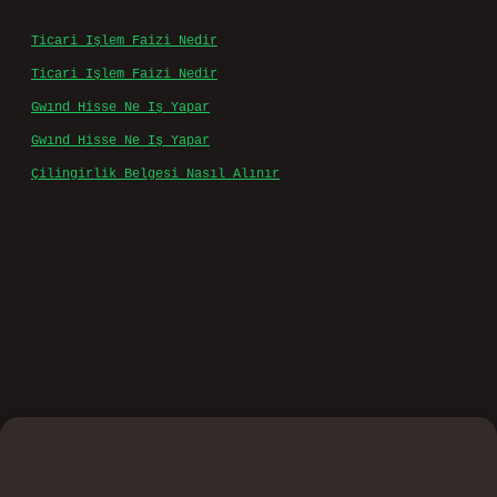
Ticari Işlem Faizi Nedir
için
admin
Ticari Işlem Faizi Nedir
için
Efe
Gwınd Hisse Ne Iş Yapar
için
admin
Gwınd Hisse Ne Iş Yapar
için
Bulut
Çilingirlik Belgesi Nasıl Alınır
için
admin
casino