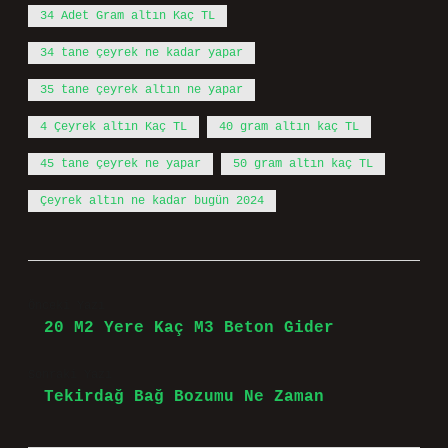
34 Adet Gram altın Kaç TL
34 tane çeyrek ne kadar yapar
35 tane çeyrek altın ne yapar
4 Çeyrek altın Kaç TL
40 gram altın kaç TL
45 tane çeyrek ne yapar
50 gram altın kaç TL
Çeyrek altın ne kadar bugün 2024
Önceki Yazı
20 M2 Yere Kaç M3 Beton Gider
Sonraki Yazı
Tekirdağ Bağ Bozumu Ne Zaman