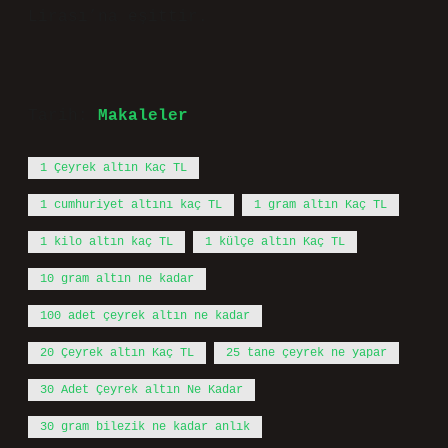
Lirası’na eşittir.
Tarih:
Makaleler
1 Çeyrek altın Kaç TL
1 cumhuriyet altını kaç TL
1 gram altın Kaç TL
1 kilo altın kaç TL
1 külçe altın Kaç TL
10 gram altın ne kadar
100 adet çeyrek altın ne kadar
20 Çeyrek altın Kaç TL
25 tane çeyrek ne yapar
30 Adet Çeyrek altın Ne Kadar
30 gram bilezik ne kadar anlık