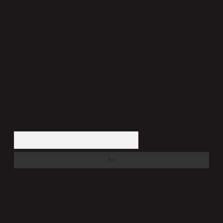
taşımakta olup, siteye üye olarak bu sorumluluğu kabul
etmiş sayılırlar.
Hukuka ve yasal düzenlemelere aykırı olduğunu
düşündüğünüz içerikleri,
backlinkpanelicomtr@gmail.com
adresine bildirmeniz halinde, ilgili içerikler yasal
süre içerisinde sitemizden kaldırılacaktır.
Arama