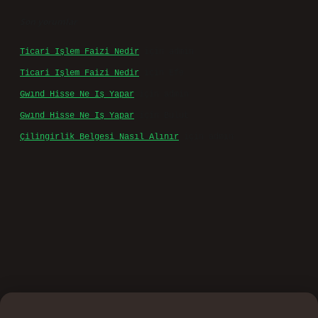
Son yorumlar
Ticari Işlem Faizi Nedir
için
admin
Ticari Işlem Faizi Nedir
için
Efe
Gwınd Hisse Ne Iş Yapar
için
admin
Gwınd Hisse Ne Iş Yapar
için
Bulut
Çilingirlik Belgesi Nasıl Alınır
için
admin
ino