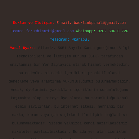
Reklam ve İletişim:
E-mail:
backlinkpaneli@gmail.com
Teams:
forumhizmeti@gmail.com
Whatsapp: 0262 606 0 726
Telegram: @karabul
Yasal Uyarı:
Sitemiz, 5651 Sayılı Kanun gereğince Bilgi
Teknolojileri ve İletişim Kurumu (BTK) tarafından
onaylanmış bir Yer Sağlayıcı olarak hizmet vermektedir.
Bu nedenle, sitedeki içerikleri proaktif olarak
denetleme veya araştırma yükümlülüğümüz bulunmamaktadır.
Ancak, üyelerimiz yazdıkları içeriklerin sorumluluğunu
taşımakta olup, siteye üye olarak bu sorumluluğu kabul
etmiş sayılırlar. Bu internet sitesi, herhangi bir
marka, kurum veya şahıs şirketi ile hiçbir bağlantısı
bulunmamaktadır. Sitede yalnızca kendi hazırladığımız
makaleler paylaşılmaktadır. Burada yer alan içerikler