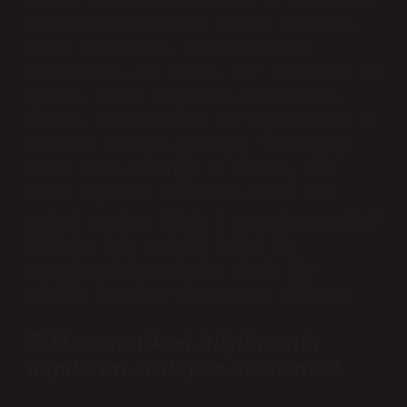
Hayat, genellikle sıradan ve alışıldık
sembollerle doludur; trafik ışıkları,
sokak tabelaları, hatta telefon
numaraları. Ama bazen, bir sembol ya da
işaret, bütün dünyamızı sarsabilir.
Mesela, matematiksel bir işaret olan ∃.
Herkesin kolayca gördüğü, fakat çoğu
zaman fark etmediği bu sembol, bir
anlam taşır ve arkasında derin bir
mantık vardır. Peki, ∃ ne anlama gelir?
Düşünün; bir sembolü belki hiç
sorgulamadığınız kadar derin bir
şekilde inceleme fırsatınız oldu mu?
∃: Matematiksel Düşüncenin
Kapılarını Aralayan Bir Sembol