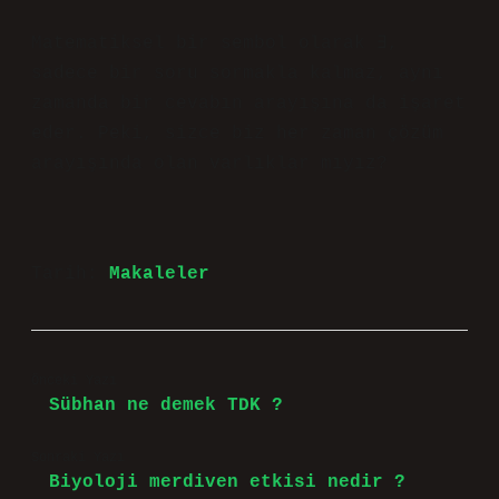
Matematiksel bir sembol olarak ∃,
sadece bir soru sormakla kalmaz, aynı
zamanda bir cevabın arayışına da işaret
eder. Peki, sizce biz her zaman çözüm
arayışında olan varlıklar mıyız?
Tarih:
Makaleler
Önceki Yazı
Sübhan ne demek TDK ?
Sonraki Yazı
Biyoloji merdiven etkisi nedir ?