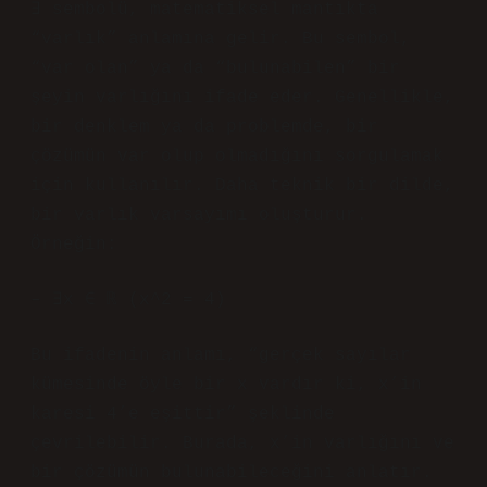
∃ sembolü, matematiksel mantıkta
“varlık” anlamına gelir. Bu sembol,
“var olan” ya da “bulunabilen” bir
şeyin varlığını ifade eder. Genellikle,
bir denklem ya da problemde, bir
çözümün var olup olmadığını sorgulamak
için kullanılır. Daha teknik bir dilde,
bir varlık varsayımı oluşturur.
Örneğin:
– ∃x ∈ ℝ (x^2 = 4)
Bu ifadenin anlamı, “gerçek sayılar
kümesinde öyle bir x vardır ki, x’in
karesi 4’e eşittir” şeklinde
çevrilebilir. Burada, x’in varlığını ve
bir çözümün bulunabileceğini anlatır.