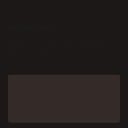
Bir yanıt yazın
E-posta adresiniz yayınlanmayacak.
Gerekli alanlar
*
ile
işaretlenmişlerdir
Yorum