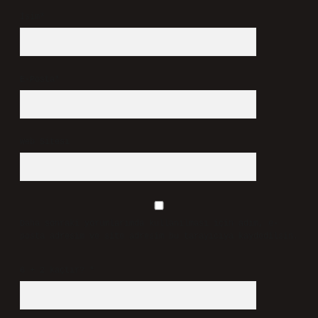
İsim*
E-Posta*
Web Sitesi
Daha sonraki yorumlarımda kullanılması için adım, e-
posta adresim ve site adresim bu tarayıcıya kaydedilsin.
6 + 2 kaçtır?
*