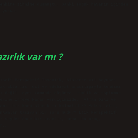
enbire zihnime düşmüştü. Sanki soğuk havanın içinden
 yoksa…
zırlık var mı ?
lsefi Perspektif İnsanlık, binlerce yıl boyunca
ak aktarmış, dil ve edebiyat aracılığıyla kendini
ı değil, aynı zamanda düşünce, kimlik ve toplumun
erine inmeye karar verdiğimizde, “Alman Dili ve
emik bir konu olarak mı kalmalıdır? Yoksa, etik,
nlamlar taşıyan bir soru mudur? Etik Perspektif:
r şeyden önce bir araçtır, ancak bu araç,
r.…