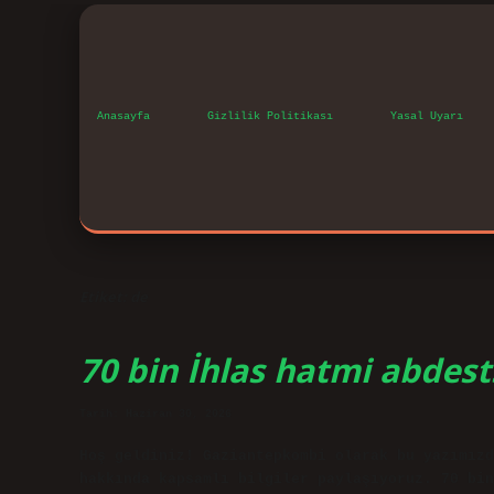
Anasayfa
Gizlilik Politikası
Yasal Uyarı
Etiket:
de
70 bin İhlas hatmi abdest
Tarih: Haziran 30, 2026
Hoş geldiniz! Gaziantepkombi olarak bu yazımızd
hakkında kapsamlı bilgiler paylaşıyoruz. 70 bin