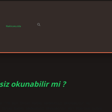
Hakkımızda
siz okunabilir mi ?
a “70 bin İhlas hatmi abdestsiz okunabilir mi”
 İhlas hatmi abdestsiz okunabilir mi? Üzerine içten