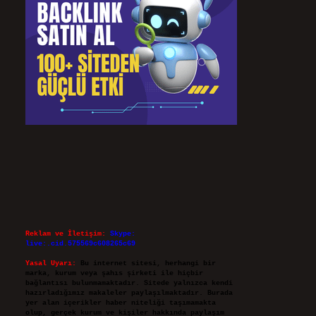
Reklam ve İletişim:
Skype:
live:.cid.575569c608265c69
Yasal Uyarı:
Bu internet sitesi, herhangi bir
marka, kurum veya şahıs şirketi ile hiçbir
bağlantısı bulunmamaktadır. Sitede yalnızca kendi
hazırladığımız makaleler paylaşılmaktadır. Burada
yer alan içerikler haber niteliği taşımamakta
olup, gerçek kurum ve kişiler hakkında paylaşım