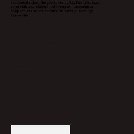
yapılmamaktadır. Gerçek kurum ve kişiler ile isim
benzerlikleri tamamen tesadüfidir. Sitemizdeki
bilgiler taslak halindedir ve tavsiye niteliği
taşımazlar.
Sitemiz, 5651 Sayılı Kanun gereğince Bilgi
Teknolojileri ve İletişim Kurumu (BTK) tarafından
onaylanmış bir Yer Sağlayıcı olarak hizmet
vermektedir. Bu nedenle, sitedeki içerikleri
proaktif olarak denetleme veya araştırma
yükümlülüğümüz bulunmamaktadır. Ancak, üyelerimiz
yazdıkları içeriklerin sorumluluğunu taşımakta
olup, siteye üye olarak bu sorumluluğu kabul
etmiş sayılırlar.
Hukuka ve yasal düzenlemelere aykırı olduğunu
düşündüğünüz içerikleri,
backlinkpanelicomtr@gmail.com
adresine
bildirmeniz halinde, ilgili içerikler yasal süre
içerisinde sitemizden kaldırılacaktır.
Arama