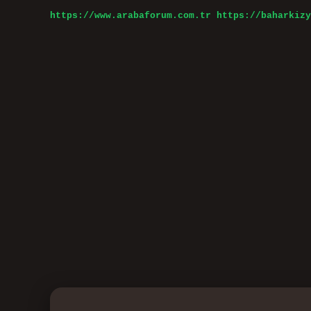
?
https://www.arabaforum.com.tr
https://baharkizy