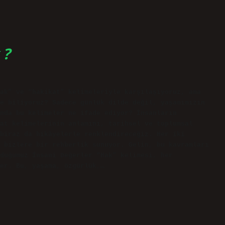
 ?
ak” ve “hakikat” kelimeleriyle karşılaşıyoruz, ama
e biliyoruz? Sadece günlük dilde değil, yaşamımızın
nda bu kelimeler ne ifade ediyor? İnsanların
at kelimelerinin anlamını, tarihsel ve toplumsal
biraz da hikâyelerle renklendireceğiz. Her iki
 bizlere bir rehberlik sunuyor. Gelin, bu kavramları
duğumuz İnsani Değerler “Hak” kelimesi, her
er. Bu, yaşama, özgürlük,…