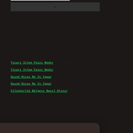
Son yorumlar
Ticari Işlem Faizi Nedir
için
admin
Ticari Işlem Faizi Nedir
için
Efe
Gwınd Hisse Ne Iş Yapar
için
admin
Gwınd Hisse Ne Iş Yapar
için
Bulut
Çilingirlik Belgesi Nasıl Alınır
için
admin