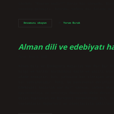
sordum: “Kavram nedir?” Garip bir soruydu. Bird
süzülüp gelmişti. Kavram… sadece bir kelime mi,
Kavram
Devamını okuyun
Yorum Bırak
nedir
?
Alman dili ve edebiyatı ha
Tarih: Ekim 6, 2025
Alman Dili ve Edebiyatı Hazırlık Var Mı? Bir Fe
bilgi ve kültür birikimini sözlü ve yazılı olar
ifade etmiştir. Dil, yalnızca bir iletişim arac
bir yansımasıdır. Peki, bu yansımanın derinlikl
Edebiyatı hazırlık var mı?” sorusu, sadece akad
epistemoloji ve ontoloji düzeyinde daha derin a
Dilin Toplumsal ve Bireysel Sorumluluğu Dil, he
toplumların değerleri ve inançlarıyla şekilleni