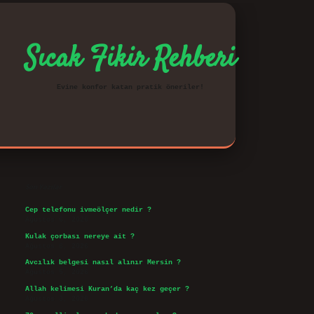
Sıcak Fikir Rehberi
Evine konfor katan pratik öneriler!
Sidebar
vd.casino
Son Yazılar
Cep telefonu ivmeölçer nedir ?
Ağustos 6, 2026
Kulak çorbası nereye ait ?
Ağustos 6, 2026
Avcılık belgesi nasıl alınır Mersin ?
Ağustos 5, 2026
Allah kelimesi Kuran’da kaç kez geçer ?
Ağustos 3, 2026