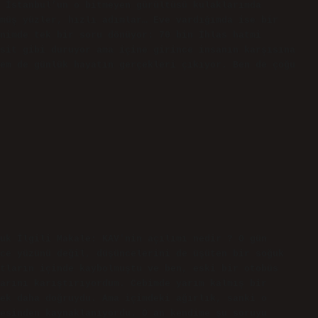
 İstanbul’un o bitmeyen gürültüsü kulaklarımda
müş yüzler, hızlı adımlar… Eve vardığımda ise bir
nimde tek bir soru dönüyor: 70 bin İhlas hatmi
sit gibi duruyor ama içine girince insanın karşısına
em de günlük hayatın gerçekleri çıkıyor. Ben de çoğu
uk İlgili Makale: KAV'nin açılımı nedir ? O gün
ce yüzünü değil, düşüncelerini de üşüten bir soğuk
tların içinde kaybolmuştu ve ben, eski bir otobüs
arını karıştırıyordum. Cebimde yarım kalmış bir
ek daha doğruydu. Ama içimdeki ağırlık, sanki o
esinden kaynaklanıyordu. O an kendime şu soruyu