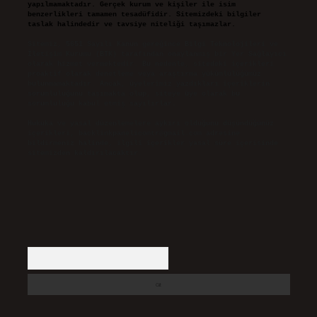
yapılmamaktadır. Gerçek kurum ve kişiler ile isim
benzerlikleri tamamen tesadüfidir. Sitemizdeki bilgiler
taslak halindedir ve tavsiye niteliği taşımazlar.
Sitemiz, 5651 Sayılı Kanun gereğince Bilgi Teknolojileri ve
İletişim Kurumu (BTK) tarafından onaylanmış bir Yer Sağlayıcı
olarak hizmet vermektedir. Bu nedenle, sitedeki içerikleri
proaktif olarak denetleme veya araştırma yükümlülüğümüz
bulunmamaktadır. Ancak, üyelerimiz yazdıkları içeriklerin
sorumluluğunu taşımakta olup, siteye üye olarak bu
sorumluluğu kabul etmiş sayılırlar.
Hukuka ve yasal düzenlemelere aykırı olduğunu düşündüğünüz
içerikleri,
backlinkpanelicomtr@gmail.com
adresine
bildirmeniz halinde, ilgili içerikler yasal süre içerisinde
sitemizden kaldırılacaktır.
Arama