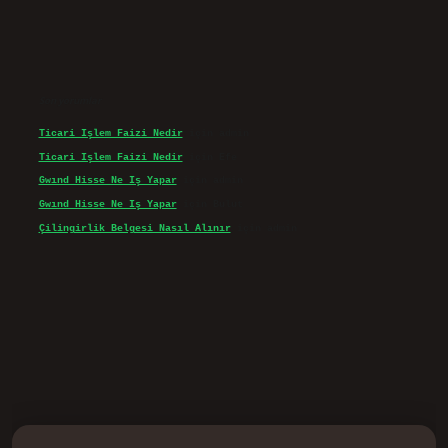
Son yorumlar
Ticari Işlem Faizi Nedir
için
admin
Ticari Işlem Faizi Nedir
için
Efe
Gwınd Hisse Ne Iş Yapar
için
admin
Gwınd Hisse Ne Iş Yapar
için
Bulut
Çilingirlik Belgesi Nasıl Alınır
için
admin
d.casino