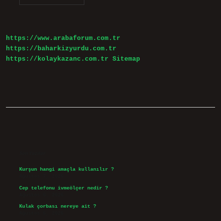
Tüneli
Hangi
Illerde
Var
https://www.arabaforum.com.tr
https://baharkizyurdu.com.tr
https://kolaykazanc.com.tr
Sitemap
Sidebar
Son Yazılar
Kurşun hangi amaçla kullanılır ?
Ağustos 7, 2026
Cep telefonu ivmeölçer nedir ?
Ağustos 6, 2026
Kulak çorbası nereye ait ?
Ağustos 6, 2026