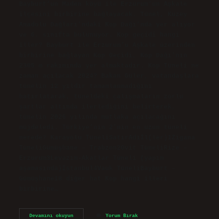
Bayburt’un Maden köyü ile Erzurum’un Aşkale
ilçesini birbirine bağlayacak. Tünel, Kuzey
Anadolu Dağları’ndaki Kop Dağı’nda yer alıyor
ve 6. sınıfta bulunuyor. Kop geçidi hangi
iller? Bayburt ile Erzurum’u Aşkale üzerinden
birbirine bağlayan Kop Geçidi, Kop Dağı’nın
2305 m rakımında yer almaktadır. Kop Tüneli ne
zaman açılacak 2024? Bakan Güler, vatandaşlara
tünelin 12 yıldır tamamlanmadığını
hatırlatarak, tüneldeki çalışmaların zorlu
şartlar altında ilerlediğini belirterek,
tünelin 2026 yılında mutlaka açılacağını
müjdeledi. Türkiye’nin 2’nin en uzun tüneli
nerede? Karayolu TüneliSatırAdıİl(ler)1Zigana
TüneliGümüşhane – Trabzon2Ovit TüneliRize –
Erzurum3Levazım-Akatlar Tüneli (yapım
aşamasında)İstanbul4Vauk TüneliBayburt –
Gümüşhane18 diğer hat Kop hangi illeri
birbirine…
Kop
Devamını okuyun
Yorum Bırak