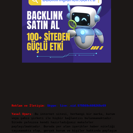
Reklam ve İletişim:
Skype: live:.cid.575569c608265c69
Yasal Uyarı:
Bu internet sitesi, herhangi bir marka, kurum
veya şahıs şirketi ile hiçbir bağlantısı bulunmamaktadır.
Sitede yalnızca kendi hazırladığımız makaleler
paylaşılmaktadır. Burada yer alan içerikler haber niteliği
taşımamakta olup, gerçek kurum ve kişiler hakkında paylaşım