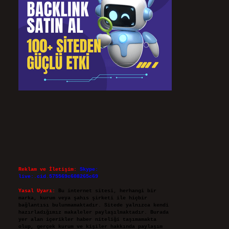
Reklam ve İletişim:
Skype:
live:.cid.575569c608265c69
Yasal Uyarı:
Bu internet sitesi, herhangi bir
marka, kurum veya şahıs şirketi ile hiçbir
bağlantısı bulunmamaktadır. Sitede yalnızca kendi
hazırladığımız makaleler paylaşılmaktadır. Burada
yer alan içerikler haber niteliği taşımamakta
olup, gerçek kurum ve kişiler hakkında paylaşım