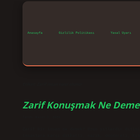
Anasayfa
Gizlilik Politikası
Yasal Uyarı
Etiket:
Zarif insan nasıl olunur
Zarif Konuşmak Ne Deme
Tarih: Kasım 3, 2024
Zarif bir insan ne demek? Uzun yıllardır dilimi
insanlara karşı dikkatli, nazik, düşünceli, kib