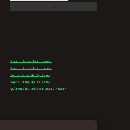
Son yorumlar
Ticari Işlem Faizi Nedir
için
admin
Ticari Işlem Faizi Nedir
için
Efe
Gwınd Hisse Ne Iş Yapar
için
admin
Gwınd Hisse Ne Iş Yapar
için
Bulut
Çilingirlik Belgesi Nasıl Alınır
için
admin