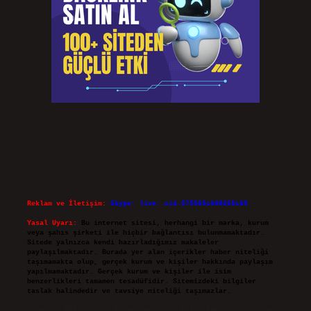
Reklam ve İletişim:
Skype: live:.cid.575569c608265c69
Yasal Uyarı:
Bu internet sitesi, herhangi bir marka, kurum
veya şahıs şirketi ile hiçbir bağlantısı bulunmamaktadır.
Sitede yalnızca kendi hazırladığımız makaleler
paylaşılmaktadır. Burada yer alan içerikler haber niteliği
taşımamakta olup, gerçek kurum ve kişiler hakkında paylaşım
yapılmamaktadır. Gerçek kurum ve kişiler ile isim
benzerlikleri tamamen tesadüfidir. Sitemizdeki bilgiler
taslak halindedir ve tavsiye niteliği taşımazlar.
Sitemiz, 5651 Sayılı Kanun gereğince Bilgi Teknolojileri ve