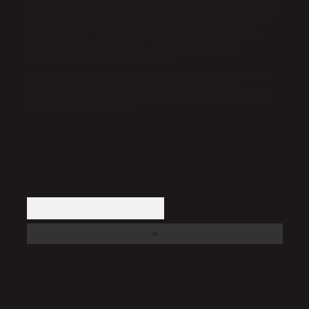
İletişim Kurumu (BTK) tarafından onaylanmış bir Yer Sağlayıcı
olarak hizmet vermektedir. Bu nedenle, sitedeki içerikleri
proaktif olarak denetleme veya araştırma yükümlülüğümüz
bulunmamaktadır. Ancak, üyelerimiz yazdıkları içeriklerin
sorumluluğunu taşımakta olup, siteye üye olarak bu
sorumluluğu kabul etmiş sayılırlar.
Hukuka ve yasal düzenlemelere aykırı olduğunu düşündüğünüz
içerikleri,
backlinkpanelicomtr@gmail.com
adresine
bildirmeniz halinde, ilgili içerikler yasal süre içerisinde
sitemizden kaldırılacaktır.
Arama