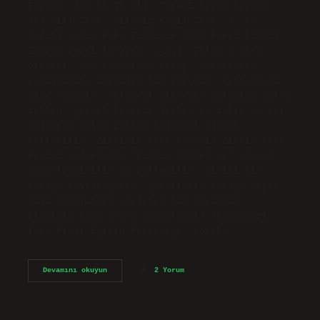
Fiyatı: 295,00 TL Dil: TÜRKÇE Sayfa Sayısı:
304 Cilt Türü: Ciltsiz Kağıt Türü: 3. Hm.
kağıt3 satır daha Zıkkımın kökü hangi bitki?
Zakkum ağacı (Arapça: زقوم), İslam’a göre
ölümcül, acı meyvelere sahip, cehennemde
yetiştiğine inanılan bir ağaçtır. Cennetteki
ağaç tubadır. “Ölümcül yiyecek” anlamına gelen
zakkum, günlük hayatta Türkçe’de zehir ve acı
anlamına gelen zıkkım kelimesi olarak
kullanılır. Zıkkımın kökü neresi? Zıkkım kökü
deyimi çoğunlukla “zıkkım kökünü ye” olarak
değerlendirilir ve kullanılır. Birisi bir
yemeği sevmediğinde, genellikle yemeği yapan
kişi tarafından söylenen bir deyimdir.
Zıkkımın kökü neden yasaklandı? *Osmangazi
İlçe Milli Eğitim Müdürlüğü, çocuk…
Zıkkımın
Devamını okuyun
2 Yorum
Kökü
Nerede
Bulunur