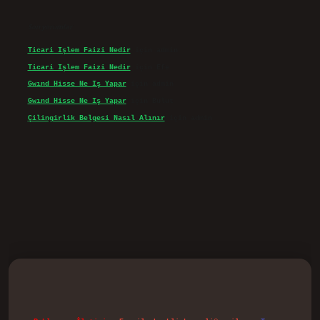
Son yorumlar
Ticari Işlem Faizi Nedir
için
admin
Ticari Işlem Faizi Nedir
için
Efe
Gwınd Hisse Ne Iş Yapar
için
admin
Gwınd Hisse Ne Iş Yapar
için
Bulut
Çilingirlik Belgesi Nasıl Alınır
için
admin
d.casino