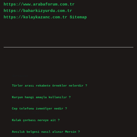
https://www.arabaforum.com.tr
https://baharkizyurdu.com.tr
https://kolaykazanc.com.tr
Sitemap
Sidebar
Son Yazılar
Türler arası rekabete örnekler nelerdir ?
Ağustos 9, 2026
Kurşun hangi amaçla kullanılır ?
Ağustos 7, 2026
Cep telefonu ivmeölçer nedir ?
Ağustos 6, 2026
Kulak çorbası nereye ait ?
Ağustos 6, 2026
Avcılık belgesi nasıl alınır Mersin ?
Ağustos 5, 2026