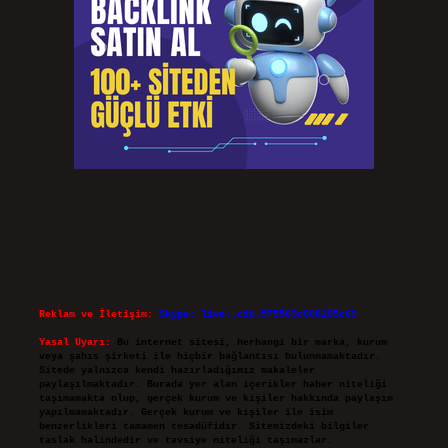
Reklam ve İletişim:
Skype: live:.cid.575569c608265c69
Yasal Uyarı:
Bu internet sitesi, herhangi bir marka, kurum
veya şahıs şirketi ile hiçbir bağlantısı bulunmamaktadır.
Sitede yalnızca kendi hazırladığımız makaleler
paylaşılmaktadır. Burada yer alan içerikler haber niteliği
taşımamakta olup, gerçek kurum ve kişiler hakkında paylaşım
yapılmamaktadır. Gerçek kurum ve kişiler ile isim
benzerlikleri tamamen tesadüfidir. Sitemizdeki bilgiler
taslak halindedir ve tavsiye niteliği taşımazlar.