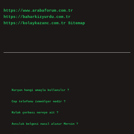
https://www.arabaforum.com.tr
https://baharkizyurdu.com.tr
https://kolaykazanc.com.tr
Sitemap
Sidebar
Son Yazılar
Kurşun hangi amaçla kullanılır ?
Ağustos 7, 2026
Cep telefonu ivmeölçer nedir ?
Ağustos 6, 2026
Kulak çorbası nereye ait ?
Ağustos 6, 2026
Avcılık belgesi nasıl alınır Mersin ?
Ağustos 5, 2026