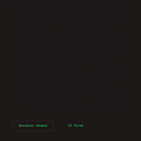
güvencesiyle üretilen Amigo Kuruyemiş, zengin
lezzet çeşitliliği ve yüksek kalite
standartlarıyla öne çıkarak tüketicilerimize
güvenilir ve sağlıklı bir alternatif sunuyor.
Amigo İsrail mali mi? AMİGO: Türkiye’de
paketlenmiş fıstığın jenerik markası olan
Amigo, Türkiye’nin ilk paketlenmiş kuruyemiş
firmalarından biridir. Mis Türk malı mı? En
sevilen, en sevilen nostaljik markalarımızdan
biri olan Mis Süt, 1976 yılında Türkiye’nin
ilk modern süt tesislerinden birine de ismini
vermiştir. Piyale Türk malı mı? Piyale Makarna
Fabrikası Türkiye’nin ilk makarna
fabrikasıdır. İzmir’in en sembolik sanayi
tesislerinden biridir. Türkiye’nin ilk makarna
ihracatını gerçekleştirmiştir. Amigo Türkiye
malı mı? Tamamen yöresel gıda malzemelerinden…
Amigo
Devamını okuyun
13 Yorum
Türk
Malı
Mı