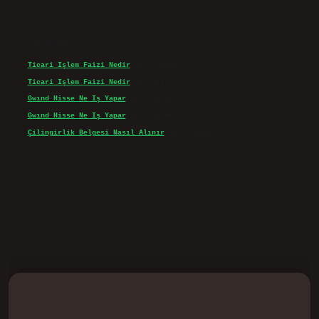
Son yorumlar
Ticari Işlem Faizi Nedir
için
admin
Ticari Işlem Faizi Nedir
için
Efe
Gwınd Hisse Ne Iş Yapar
için
admin
Gwınd Hisse Ne Iş Yapar
için
Bulut
Çilingirlik Belgesi Nasıl Alınır
için
admin
d.casino