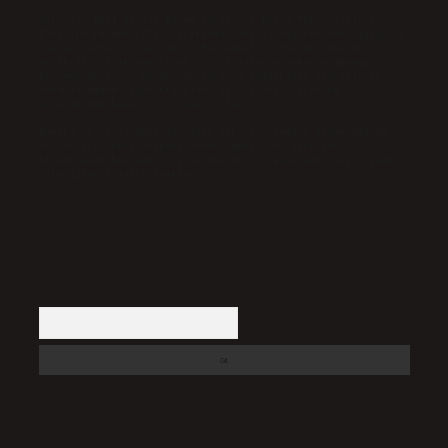
Sitemiz, 5651 Sayılı Kanun gereğince Bilgi Teknolojileri ve
İletişim Kurumu (BTK) tarafından onaylanmış bir Yer Sağlayıcı
olarak hizmet vermektedir. Bu nedenle, sitedeki içerikleri
proaktif olarak denetleme veya araştırma yükümlülüğümüz
bulunmamaktadır. Ancak, üyelerimiz yazdıkları içeriklerin
sorumluluğunu taşımakta olup, siteye üye olarak bu
sorumluluğu kabul etmiş sayılırlar.
Hukuka ve yasal düzenlemelere aykırı olduğunu düşündüğünüz
içerikleri,
backlinkpanelicomtr@gmail.com
adresine
bildirmeniz halinde, ilgili içerikler yasal süre içerisinde
sitemizden kaldırılacaktır.
Arama