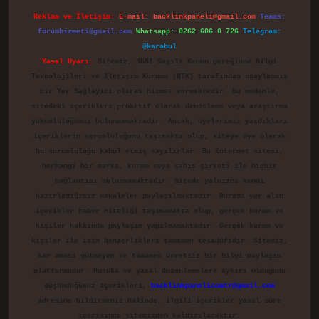
Reklam ve İletişim:
E-mail:
backlinkpaneli@gmail.com
Teams:
forumhizmeti@gmail.com
Whatsapp: 0262 606 0 726
Telegram:
@karabul
Yasal Uyarı:
Sitemiz, 5651 Sayılı Kanun gereğince Bilgi
Teknolojileri ve İletişim Kurumu (BTK) tarafından onaylanmış
bir Yer Sağlayıcı olarak hizmet vermektedir. Bu nedenle,
sitedeki içerikleri proaktif olarak denetleme veya araştırma
yükümlülüğümüz bulunmamaktadır. Ancak, üyelerimiz yazdıkları
içeriklerin sorumluluğunu taşımakta olup, siteye üye olarak
bu sorumluluğu kabul etmiş sayılırlar. Bu internet sitesi,
herhangi bir marka, kurum veya şahıs şirketi ile hiçbir
bağlantısı bulunmamaktadır. Sitede yalnızca kendi
hazırladığımız makaleler paylaşılmaktadır. Burada yer alan
içerikler haber niteliği taşımamakta olup, gerçek kurum ve
kişiler hakkında paylaşım yapılmamaktadır. Gerçek kurum ve
kişiler ile isim benzerlikleri tamamen tesadüfidir. Sitemiz,
kar amacı gütmeyen ve tamamen ücretsiz bir bilgi paylaşım
platformudur. Hukuka ve yasal düzenlemelere aykırı olduğunu
düşündüğünüz içerikleri,
backlinkpanelicomtr@gmail.com
adresine bildirmeniz halinde, ilgili içerikler yasal süre
içerisinde sitemizden kaldırılacaktır.