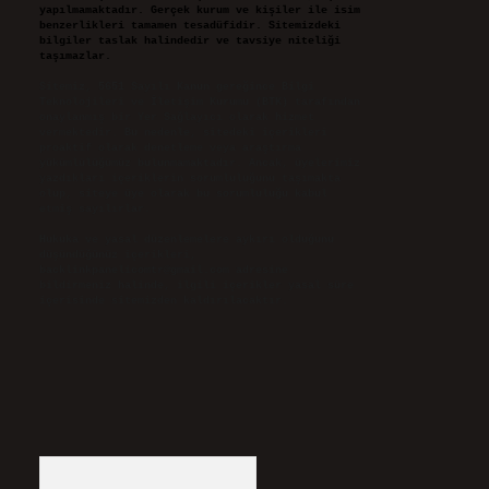
yapılmamaktadır. Gerçek kurum ve kişiler ile isim
benzerlikleri tamamen tesadüfidir. Sitemizdeki
bilgiler taslak halindedir ve tavsiye niteliği
taşımazlar.
Sitemiz, 5651 Sayılı Kanun gereğince Bilgi
Teknolojileri ve İletişim Kurumu (BTK) tarafından
onaylanmış bir Yer Sağlayıcı olarak hizmet
vermektedir. Bu nedenle, sitedeki içerikleri
proaktif olarak denetleme veya araştırma
yükümlülüğümüz bulunmamaktadır. Ancak, üyelerimiz
yazdıkları içeriklerin sorumluluğunu taşımakta
olup, siteye üye olarak bu sorumluluğu kabul
etmiş sayılırlar.
Hukuka ve yasal düzenlemelere aykırı olduğunu
düşündüğünüz içerikleri,
backlinkpanelicomtr@gmail.com
adresine
bildirmeniz halinde, ilgili içerikler yasal süre
içerisinde sitemizden kaldırılacaktır.
Arama