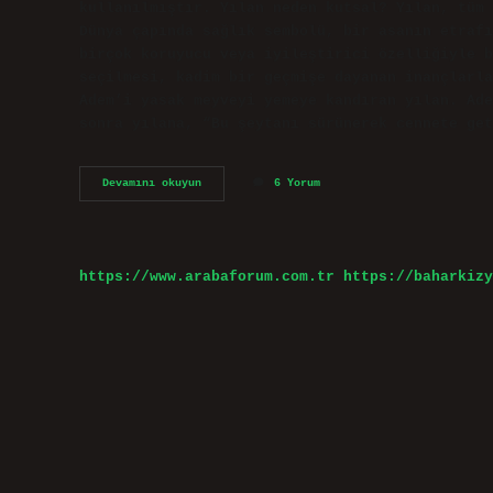
kullanılmıştır. Yılan neden kutsal? Yılan, tüm 
Dünya çapında sağlık sembolü, bir asanın etrafı
birçok koruyucu veya iyileştirici özelliğiyle b
seçilmesi, kadim bir geçmişe dayanan inançlarla
Adem’i yasak meyveyi yemeye kandıran yılan. Ade
sonra yılana, “Bu şeytanı sürünerek cennete get
Yılan
Devamını okuyun
6 Yorum
Hangi
Dinin
Sembolü
https://www.arabaforum.com.tr
https://baharkizy