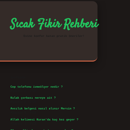
Sıcak Fikir Rehberi
Evine konfor katan pratik öneriler!
Sidebar
vd.casino
Son Yazılar
Cep telefonu ivmeölçer nedir ?
Ağustos 6, 2026
Kulak çorbası nereye ait ?
Ağustos 6, 2026
Avcılık belgesi nasıl alınır Mersin ?
Ağustos 5, 2026
Allah kelimesi Kuran’da kaç kez geçer ?
Ağustos 3, 2026