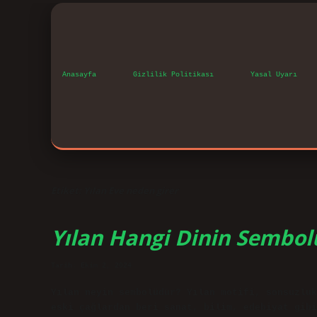
Anasayfa
Gizlilik Politikası
Yasal Uyarı
Etiket:
Yılan Eve neden girer
Yılan Hangi Dinin Sembol
Tarih: Ekim 2, 2024
Yılan neyin sembolüdür? Yılan motifi, sonsuzluk
eski çağlardan beri sanat, bilim, edebiyat gibi