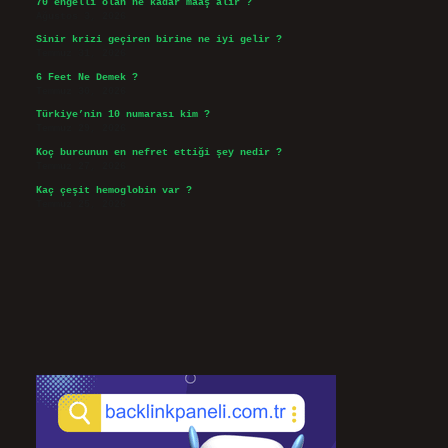
70 engelli olan ne kadar maaş alır ?
Ağustos 3, 2026
Sinir krizi geçiren birine ne iyi gelir ?
Temmuz 31, 2026
6 Feet Ne Demek ?
Temmuz 30, 2026
Türkiye’nin 10 numarası kim ?
Temmuz 29, 2026
Koç burcunun en nefret ettiği şey nedir ?
Temmuz 27, 2026
Kaç çeşit hemoglobin var ?
Temmuz 25, 2026