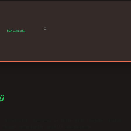
Hakkımızda
ü
, ölümsüzlük, canlanma ve korku gibi simgeler olarak
 birçok medeniyetin çeşitli alanlarında