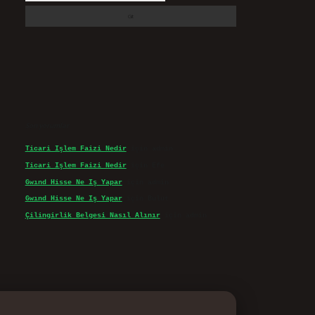
Son yorumlar
Ticari Işlem Faizi Nedir
için
admin
Ticari Işlem Faizi Nedir
için
Efe
Gwınd Hisse Ne Iş Yapar
için
admin
Gwınd Hisse Ne Iş Yapar
için
Bulut
Çilingirlik Belgesi Nasıl Alınır
için
admin