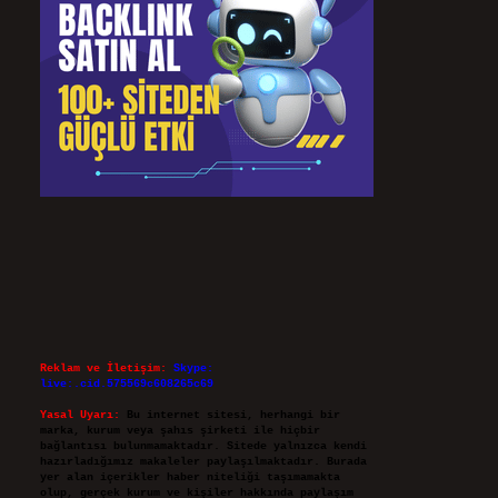
Reklam ve İletişim:
Skype:
live:.cid.575569c608265c69
Yasal Uyarı:
Bu internet sitesi, herhangi bir
marka, kurum veya şahıs şirketi ile hiçbir
bağlantısı bulunmamaktadır. Sitede yalnızca kendi
hazırladığımız makaleler paylaşılmaktadır. Burada
yer alan içerikler haber niteliği taşımamakta
olup, gerçek kurum ve kişiler hakkında paylaşım