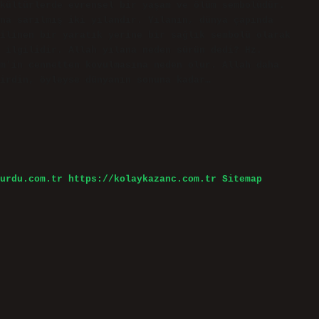
kültürlerde evrensel bir yaşam ve ölüm sembolüdür.
na sarılmış iki yılandır. Yılanın, dünya çapında
ilinen bir yaratık yerine bir sağlık sembolü olarak
 ilgilidir. Allah yılana neden sürün dedi? Hz.
m’in cennetten kovulmasına neden olur. Allah daha
irdin, öyleyse dünyanın sonuna kadar…
urdu.com.tr
https://kolaykazanc.com.tr
Sitemap