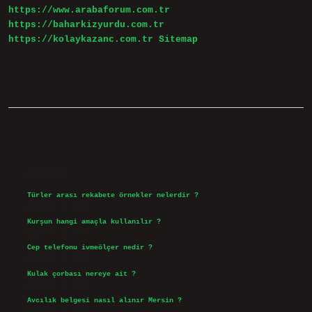
https://www.arabaforum.com.tr
https://baharkizyurdu.com.tr
https://kolaykazanc.com.tr
Sitemap
Sidebar
Son Yazılar
Türler arası rekabete örnekler nelerdir ?
Ağustos 9, 2026
Kurşun hangi amaçla kullanılır ?
Ağustos 7, 2026
Cep telefonu ivmeölçer nedir ?
Ağustos 6, 2026
Kulak çorbası nereye ait ?
Ağustos 6, 2026
Avcılık belgesi nasıl alınır Mersin ?
Ağustos 5, 2026