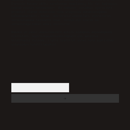
İletişim Kurumu (BTK) tarafından onaylanmış bir Yer Sağlayıcı
olarak hizmet vermektedir. Bu nedenle, sitedeki içerikleri
proaktif olarak denetleme veya araştırma yükümlülüğümüz
bulunmamaktadır. Ancak, üyelerimiz yazdıkları içeriklerin
sorumluluğunu taşımakta olup, siteye üye olarak bu
sorumluluğu kabul etmiş sayılırlar.
Hukuka ve yasal düzenlemelere aykırı olduğunu düşündüğünüz
içerikleri,
backlinkpanelicomtr@gmail.com
adresine
bildirmeniz halinde, ilgili içerikler yasal süre içerisinde
sitemizden kaldırılacaktır.
Arama