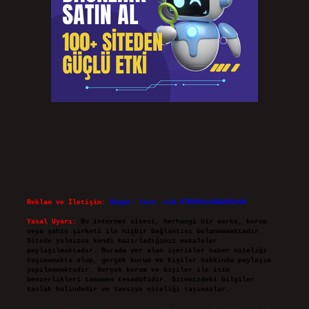
Reklam ve İletişim:
Skype: live:.cid.575569c608265c69
Yasal Uyarı:
Bu internet sitesi, herhangi bir marka, kurum
veya şahıs şirketi ile hiçbir bağlantısı bulunmamaktadır.
Sitede yalnızca kendi hazırladığımız makaleler
paylaşılmaktadır. Burada yer alan içerikler haber niteliği
taşımamakta olup, gerçek kurum ve kişiler hakkında paylaşım
yapılmamaktadır. Gerçek kurum ve kişiler ile isim
benzerlikleri tamamen tesadüfidir. Sitemizdeki bilgiler
taslak halindedir ve tavsiye niteliği taşımazlar.
Sitemiz, 5651 Sayılı Kanun gereğince Bilgi Teknolojileri ve