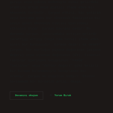
girişi veya çıkışı nedeniyle nihai gelirdeki
orantılı artış veya azalışı ifade eden bir
ekonomik terimdir. Çarpan etkisi, bir yatırım
veya harcama gibi bir ekonomik faaliyetin bir
şeyin genel ekonomik çıktısı üzerindeki
etkisini ölçer. Çarpan kavramı nedir? Bu
durumda çarpan, yatırımdaki artışın gelirde
yarattığı artışı (veya tam tersi) ifade eden
nicel bir katsayıdır. Çarpan değeri ne demek?
Çarpan, bir varlığın piyasa değerinin (piyasa
değeri) veya işletme değerinin (EV), finansal
tablolar üzerinden hesaplanan “FAVÖK”,
“satışlar” veya “defter değeri” gibi belirli
bir kaleme bölünmesiyle hesaplanan bir
orandır. Çarpan ve çoğaltan nedir? ➢Otonom
harcamada bir birimlik artış, denge…
Ekonomide
Devamını okuyun
Yorum Bırak
Çarpan
Ne
Demektir