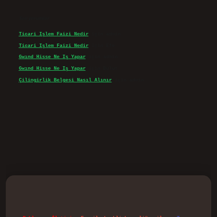
Son yorumlar
Ticari Işlem Faizi Nedir
için
admin
Ticari Işlem Faizi Nedir
için
Efe
Gwınd Hisse Ne Iş Yapar
için
admin
Gwınd Hisse Ne Iş Yapar
için
Bulut
Çilingirlik Belgesi Nasıl Alınır
için
admin
vd.casino