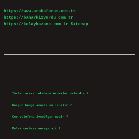
Mü
https://www.arabaforum.com.tr
https://baharkizyurdu.com.tr
https://kolaykazanc.com.tr
Sitemap
Sidebar
Son Yazılar
Türler arası rekabete örnekler nelerdir ?
Ağustos 9, 2026
Kurşun hangi amaçla kullanılır ?
Ağustos 7, 2026
Cep telefonu ivmeölçer nedir ?
Ağustos 6, 2026
Kulak çorbası nereye ait ?
Ağustos 6, 2026