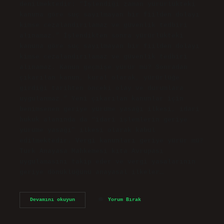
denilmektedir: “İşlendiği zaman yürürlükteki
kanuna göre suç sayılmayan bir fiilden dolayı
kimse cezalandırılamaz ve güvenlik tedbiri
alınamaz.” İşlendikten sonra yürürlükteki
kanuna göre suç sayılmayan bir fiilden dolayı
kimse cezalandırılamaz ve güvenlik tedbiri
alınamaz. Kanun geçmişe yürür mü? Sonradan
çıkarılan kanun, kural olarak, yürürlüğe
girdiği tarihten önceki olay ve durumlara
uygulanmaz.” Yeni çıkarılan kanunlar için
benimsenen geriye yürüme yasağı ilkesi, idari
hukuk alanında da “idari işlemlerin geriye
yürüme yasağı” ilkesi olarak kabul
edilmektedir. Vergi kanunları geriye yürür mü?
Türk Anayasa Mahkemesi kıta Avrupası
uygulamasını takip eder ve vergi yasalarının
geriye dönüklüğünü anayasal ilkeler…
Usul
Devamını okuyun
Yorum Bırak
Kanunları
Geriye
Yürür