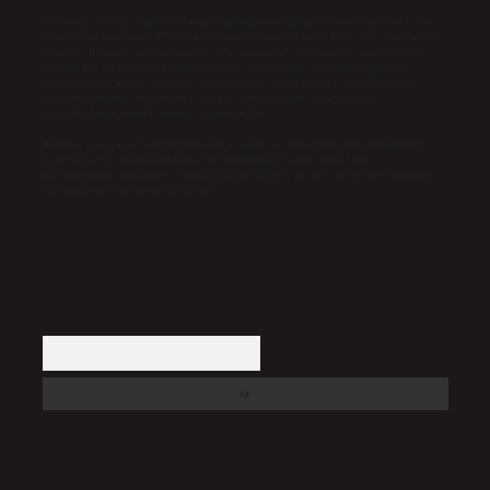
Sitemiz, 5651 Sayılı Kanun gereğince Bilgi Teknolojileri ve
İletişim Kurumu (BTK) tarafından onaylanmış bir Yer Sağlayıcı
olarak hizmet vermektedir. Bu nedenle, sitedeki içerikleri
proaktif olarak denetleme veya araştırma yükümlülüğümüz
bulunmamaktadır. Ancak, üyelerimiz yazdıkları içeriklerin
sorumluluğunu taşımakta olup, siteye üye olarak bu
sorumluluğu kabul etmiş sayılırlar.
Hukuka ve yasal düzenlemelere aykırı olduğunu düşündüğünüz
içerikleri,
backlinkpanelicomtr@gmail.com
adresine
bildirmeniz halinde, ilgili içerikler yasal süre içerisinde
sitemizden kaldırılacaktır.
Arama