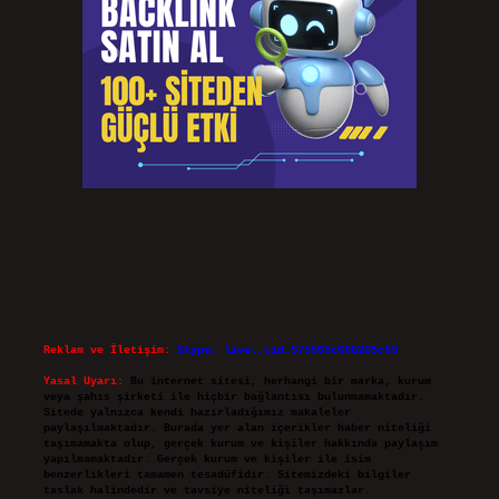
Reklam ve İletişim:
Skype: live:.cid.575569c608265c69
Yasal Uyarı:
Bu internet sitesi, herhangi bir marka, kurum
veya şahıs şirketi ile hiçbir bağlantısı bulunmamaktadır.
Sitede yalnızca kendi hazırladığımız makaleler
paylaşılmaktadır. Burada yer alan içerikler haber niteliği
taşımamakta olup, gerçek kurum ve kişiler hakkında paylaşım
yapılmamaktadır. Gerçek kurum ve kişiler ile isim
benzerlikleri tamamen tesadüfidir. Sitemizdeki bilgiler
taslak halindedir ve tavsiye niteliği taşımazlar.