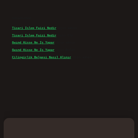
Son yorumlar
Ticari Işlem Faizi Nedir
için
admin
Ticari Işlem Faizi Nedir
için
Efe
Gwınd Hisse Ne Iş Yapar
için
admin
Gwınd Hisse Ne Iş Yapar
için
Bulut
Çilingirlik Belgesi Nasıl Alınır
için
admin
.casino