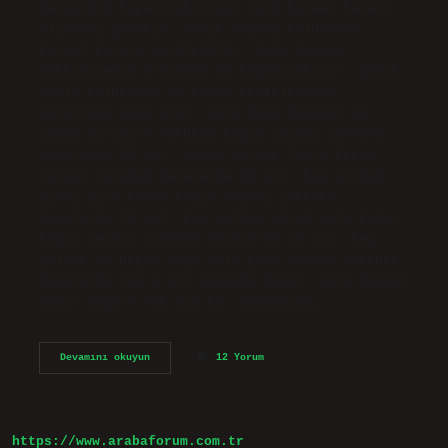
davasının kapatılabilmesi için beraat kararı
alınması gerekir. Sanık suçsuz bulunursa
beraat kararı verilebilir. Ceza davası
mahkumiyetin ardından da kapatılabilir. Sanık
suçlu bulunursa ve karar kesinleşirse
yargılama sona erer. Ceza dava dosyası ne
zaman silinir? Müebbet hapis cezası istenen
davalarda 25 yıl, yirmi yıldan fazla hapis
cezası istenen davalarda 20 yıl, beş yıldan
yirmi yıla kadar hapis cezası istenen
davalarda 15 yıl, beş yıldan yirmi yıla kadar
hapis cezası istenen davalarda 15 yıl, beş
yıldan az hapis veya adlî para cezası istenen
davalarda ise 8 yıl sonunda düşer. Ceza davası
nasıl düşer? TCK’nın 65. maddesine…
Ceza
Devamını okuyun
12 Yorum
Dava
Dosyası
Nasıl
Kapanır
https://www.arabaforum.com.tr