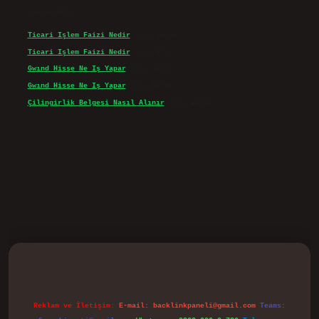
Son yorumlar
Ticari Işlem Faizi Nedir
için
admin
Ticari Işlem Faizi Nedir
için
Efe
Gwınd Hisse Ne Iş Yapar
için
admin
Gwınd Hisse Ne Iş Yapar
için
Bulut
Çilingirlik Belgesi Nasıl Alınır
için
admin
vd.casino
Reklam ve İletişim:
E-mail:
backlinkpaneli@gmail.com
Teams: