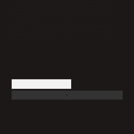
olarak hizmet vermektedir. Bu nedenle, sitedeki içerikleri
proaktif olarak denetleme veya araştırma yükümlülüğümüz
bulunmamaktadır. Ancak, üyelerimiz yazdıkları içeriklerin
sorumluluğunu taşımakta olup, siteye üye olarak bu
sorumluluğu kabul etmiş sayılırlar.
Hukuka ve yasal düzenlemelere aykırı olduğunu düşündüğünüz
içerikleri,
backlinkpanelicomtr@gmail.com
adresine
bildirmeniz halinde, ilgili içerikler yasal süre içerisinde
sitemizden kaldırılacaktır.
Arama