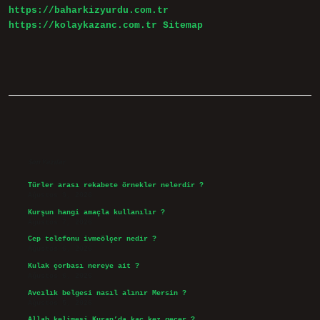
https://baharkizyurdu.com.tr
https://kolaykazanc.com.tr
Sitemap
Sidebar
Son Yazılar
Türler arası rekabete örnekler nelerdir ?
Ağustos 9, 2026
Kurşun hangi amaçla kullanılır ?
Ağustos 7, 2026
Cep telefonu ivmeölçer nedir ?
Ağustos 6, 2026
Kulak çorbası nereye ait ?
Ağustos 6, 2026
Avcılık belgesi nasıl alınır Mersin ?
Ağustos 5, 2026
Allah kelimesi Kuran’da kaç kez geçer ?