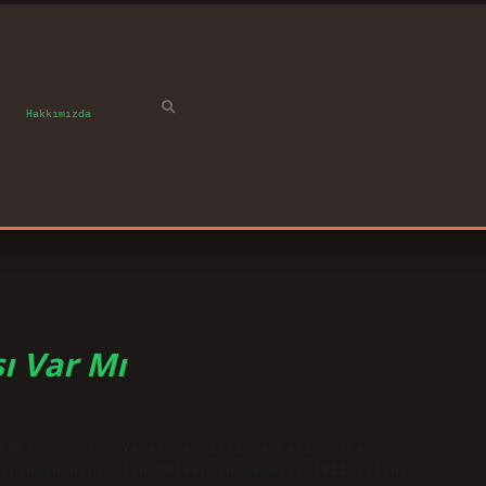
Hakkımızda
sı Var Mı
Köklü, Güçlü, Yerel ve Milli Markası: Ülker
arından biri olan “Ülker”in geçmişi 1944 yılına