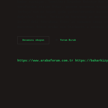
kadar uzanıyor. Temelleri Eminönü Nohutçu Han’d
tarafından atılan Ülker, gücünü günümüze taşıya
Türkiye’nin en büyük gıda şirketlerinden biridi
değildir. Ülker, Türkiye’de kurulmuş ve merkezi
İsrail’deki fabrikası Ülker’in tamamen sahip o
Düzeltme: Ülker Grubu’nun Starbucks’a verdiği d
Ülkerin
Devamını okuyun
Yorum Bırak
İSrail
Ile
Bağlantısı
Var
Mı
https://www.arabaforum.com.tr
https://baharkizy