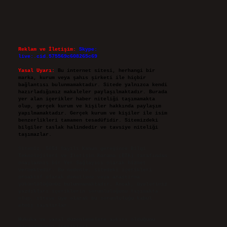
Reklam ve İletişim:
Skype:
live:.cid.575569c608265c69
Yasal Uyarı:
Bu internet sitesi, herhangi bir
marka, kurum veya şahıs şirketi ile hiçbir
bağlantısı bulunmamaktadır. Sitede yalnızca kendi
hazırladığımız makaleler paylaşılmaktadır. Burada
yer alan içerikler haber niteliği taşımamakta
olup, gerçek kurum ve kişiler hakkında paylaşım
yapılmamaktadır. Gerçek kurum ve kişiler ile isim
benzerlikleri tamamen tesadüfidir. Sitemizdeki
bilgiler taslak halindedir ve tavsiye niteliği
taşımazlar.
Sitemiz, 5651 Sayılı Kanun gereğince Bilgi
Teknolojileri ve İletişim Kurumu (BTK) tarafından
onaylanmış bir Yer Sağlayıcı olarak hizmet
vermektedir. Bu nedenle, sitedeki içerikleri
proaktif olarak denetleme veya araştırma
yükümlülüğümüz bulunmamaktadır. Ancak, üyelerimiz
yazdıkları içeriklerin sorumluluğunu taşımakta
olup, siteye üye olarak bu sorumluluğu kabul
etmiş sayılırlar.
Hukuka ve yasal düzenlemelere aykırı olduğunu
düşündüğünüz içerikleri,