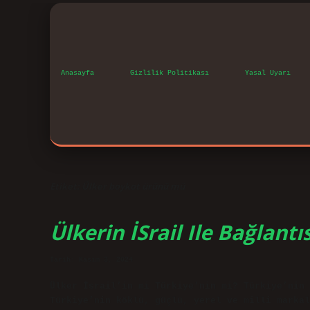
Anasayfa
Gizlilik Politikası
Yasal Uyarı
Etiket:
Ülker boykot ürünü mü
Ülkerin İSrail Ile Bağlantı
Tarih: Kasım 3, 2024
Ülker İsrail’in mi Türkiye’nin mi? Türkiye’nin 
Türkiye’nin köklü, güçlü, yerel ve milli markal