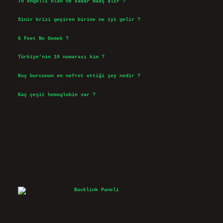
70 engelli olan ne kadar maaş alır ?
Ağustos 3, 2026
Sinir krizi geçiren birine ne iyi gelir ?
Temmuz 31, 2026
6 Feet Ne Demek ?
Temmuz 30, 2026
Türkiye’nin 10 numarası kim ?
Temmuz 29, 2026
Koç burcunun en nefret ettiği şey nedir ?
Temmuz 27, 2026
Kaç çeşit hemoglobin var ?
Temmuz 25, 2026