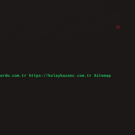
a merhum Sabri Ülker ve Asım Ülker kardeşler
n bir marka. Ülker israille ortak mı? Ülker,
r. Ancak Ülker’in İsrail’e ait olduğu iddiası doğru
 Türkiye’de bulunan bir Türk şirketidir. Ülker’in
lduğu bir yan kuruluştur. Ülker boykot ürünü mü?
estek nedeniyle Ülker ürünleri…
urdu.com.tr
https://kolaykazanc.com.tr
Sitemap