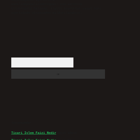
backlinkpanelicomtr@gmail.com
adresine
bildirmeniz halinde, ilgili içerikler yasal süre
içerisinde sitemizden kaldırılacaktır.
Arama
Son yorumlar
Ticari Işlem Faizi Nedir
için
admin