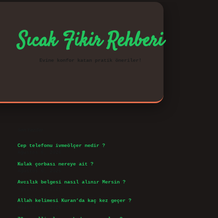
Sıcak Fikir Rehberi
Evine konfor katan pratik öneriler!
Sidebar
vd.casino
Son Yazılar
Cep telefonu ivmeölçer nedir ?
Ağustos 6, 2026
Kulak çorbası nereye ait ?
Ağustos 6, 2026
Avcılık belgesi nasıl alınır Mersin ?
Ağustos 5, 2026
Allah kelimesi Kuran’da kaç kez geçer ?
Ağustos 3, 2026