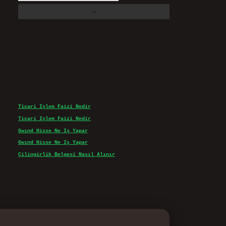
Son yorumlar
Ticari Işlem Faizi Nedir
için
admin
Ticari Işlem Faizi Nedir
için
Efe
Gwınd Hisse Ne Iş Yapar
için
admin
Gwınd Hisse Ne Iş Yapar
için
Bulut
Çilingirlik Belgesi Nasıl Alınır
için
admin