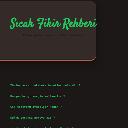
Sıcak Fikir Rehberi
Evine konfor katan pratik öneriler!
Sidebar
vd.casino
Son Yazılar
Türler arası rekabete örnekler nelerdir ?
Ağustos 9, 2026
Kurşun hangi amaçla kullanılır ?
Ağustos 7, 2026
Cep telefonu ivmeölçer nedir ?
Ağustos 6, 2026
Kulak çorbası nereye ait ?
Ağustos 6, 2026