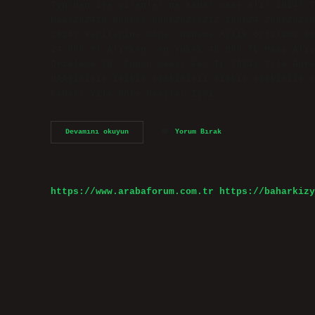
Typ’den işe girenler ne kadar maaş alır 2024? T
Maaş202416.900₺33.000₺2023-212.100₺24.200₺20239
2024? Verilerine Göre, Hademe Aylık Ortalama 33
24,000 tl Alırken, en Yükek 48,900 TL Maaş Alıy
Ortalama 28. Çöpçü maaşı kaç TL 2024? Yıla Göre
MAAŞ202419.152₺23.940₺202311.516₺14.395₺20225.5
kadar? Yıla Göre Maaşlar İşçi…
Bir
Devamını okuyun
Yorum Bırak
Temizlik
Personeli
Ne
Kadar
Maaş
https://www.arabaforum.com.tr
https://baharkizy
Alır