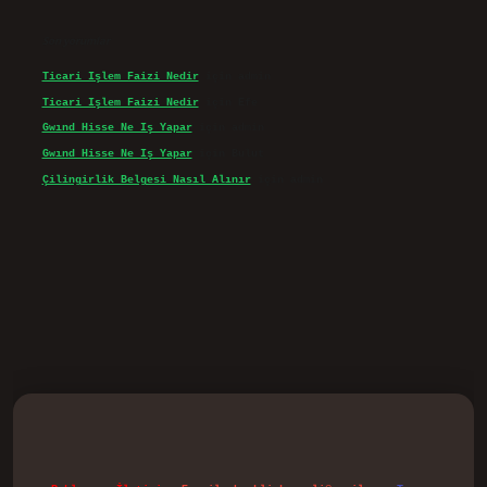
Son yorumlar
Ticari Işlem Faizi Nedir
için
admin
Ticari Işlem Faizi Nedir
için
Efe
Gwınd Hisse Ne Iş Yapar
için
admin
Gwınd Hisse Ne Iş Yapar
için
Bulut
Çilingirlik Belgesi Nasıl Alınır
için
admin
d.casino