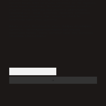
İletişim Kurumu (BTK) tarafından onaylanmış bir Yer Sağlayıcı
olarak hizmet vermektedir. Bu nedenle, sitedeki içerikleri
proaktif olarak denetleme veya araştırma yükümlülüğümüz
bulunmamaktadır. Ancak, üyelerimiz yazdıkları içeriklerin
sorumluluğunu taşımakta olup, siteye üye olarak bu
sorumluluğu kabul etmiş sayılırlar.
Hukuka ve yasal düzenlemelere aykırı olduğunu düşündüğünüz
içerikleri,
backlinkpanelicomtr@gmail.com
adresine
bildirmeniz halinde, ilgili içerikler yasal süre içerisinde
sitemizden kaldırılacaktır.
Arama