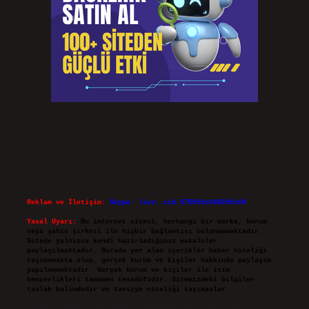
Reklam ve İletişim:
Skype: live:.cid.575569c608265c69
Yasal Uyarı:
Bu internet sitesi, herhangi bir marka, kurum
veya şahıs şirketi ile hiçbir bağlantısı bulunmamaktadır.
Sitede yalnızca kendi hazırladığımız makaleler
paylaşılmaktadır. Burada yer alan içerikler haber niteliği
taşımamakta olup, gerçek kurum ve kişiler hakkında paylaşım
yapılmamaktadır. Gerçek kurum ve kişiler ile isim
benzerlikleri tamamen tesadüfidir. Sitemizdeki bilgiler
taslak halindedir ve tavsiye niteliği taşımazlar.
Sitemiz, 5651 Sayılı Kanun gereğince Bilgi Teknolojileri ve