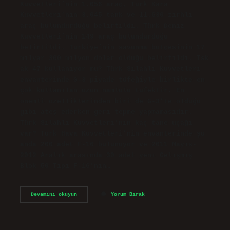
Kuvvetleri’nin 1.056 araç, Türk Kara
Kuvvetleri’nin 3.045 tank ve 11.630 zırhlı
araç bulundurduğu belirtildi. Türk Deniz
Kuvvetleri’nin 149 araç bulundurduğu
belirtildi. Türkiye’nin savunma bütçesinin 17
milyar 300 milyon dolar olduğu belirtildi. Tsk
ak 47 kullanıyor mu? Türk Silahlı Kuvvetleri
envanterinde G-3 piyade tüfeğiyle birlikte en
çok kullanılan uzun namlulu tüfektir. En
önemli özelliklerinden biri de G-3’te olduğu
gibi ateş ederken geri tepme yapmamasıdır.
Türk Silahlı Kuvvetleri’nin kaç tane uçağı
var? Türk Hava Kuvvetleri’nin envanterinde şu
anda 200 adet F-16 bulunuyor ve 2011 Mayıs-
2012 Aralık arasında 30 adet yeni Gelişmiş
Blok 50 Tipi F-16’nın…
Türk
Devamını okuyun
Yorum Bırak
Silahlı
Kuvvetleri
Ne
Kadar