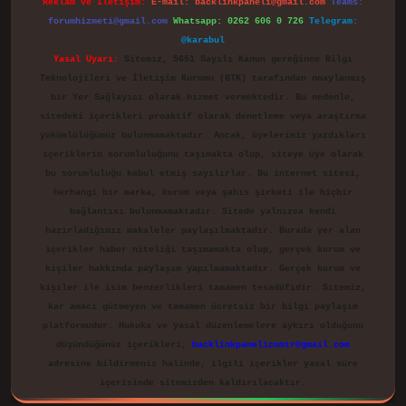
Reklam ve İletişim:
E-mail:
backlinkpaneli@gmail.com
Teams:
forumhizmeti@gmail.com
Whatsapp: 0262 606 0 726
Telegram:
@karabul
Yasal Uyarı:
Sitemiz, 5651 Sayılı Kanun gereğince Bilgi
Teknolojileri ve İletişim Kurumu (BTK) tarafından onaylanmış
bir Yer Sağlayıcı olarak hizmet vermektedir. Bu nedenle,
sitedeki içerikleri proaktif olarak denetleme veya araştırma
yükümlülüğümüz bulunmamaktadır. Ancak, üyelerimiz yazdıkları
içeriklerin sorumluluğunu taşımakta olup, siteye üye olarak
bu sorumluluğu kabul etmiş sayılırlar. Bu internet sitesi,
herhangi bir marka, kurum veya şahıs şirketi ile hiçbir
bağlantısı bulunmamaktadır. Sitede yalnızca kendi
hazırladığımız makaleler paylaşılmaktadır. Burada yer alan
içerikler haber niteliği taşımamakta olup, gerçek kurum ve
kişiler hakkında paylaşım yapılmamaktadır. Gerçek kurum ve
kişiler ile isim benzerlikleri tamamen tesadüfidir. Sitemiz,
kar amacı gütmeyen ve tamamen ücretsiz bir bilgi paylaşım
platformudur. Hukuka ve yasal düzenlemelere aykırı olduğunu
düşündüğünüz içerikleri,
backlinkpanelicomtr@gmail.com
adresine bildirmeniz halinde, ilgili içerikler yasal süre
içerisinde sitemizden kaldırılacaktır.