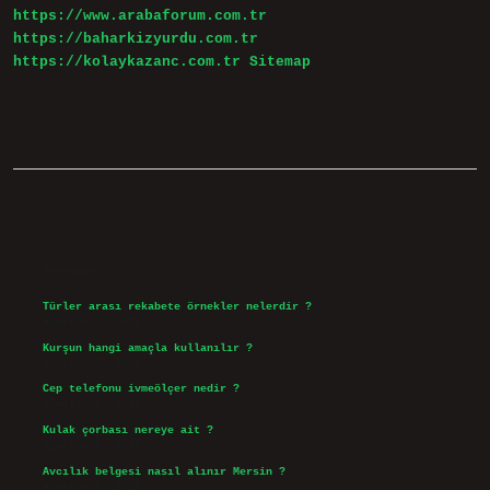
https://www.arabaforum.com.tr
https://baharkizyurdu.com.tr
https://kolaykazanc.com.tr
Sitemap
Sidebar
Son Yazılar
Türler arası rekabete örnekler nelerdir ?
Ağustos 9, 2026
Kurşun hangi amaçla kullanılır ?
Ağustos 7, 2026
Cep telefonu ivmeölçer nedir ?
Ağustos 6, 2026
Kulak çorbası nereye ait ?
Ağustos 6, 2026
Avcılık belgesi nasıl alınır Mersin ?
Ağustos 5, 2026