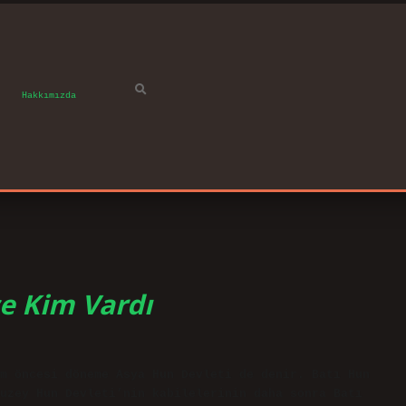
Hakkımızda
e Kim Vardı
m öncesi döneme Asya Hun Devleti de denir. Batı Hun
uzey Hun Devleti’nin kabilelerinin daha sonra Batı