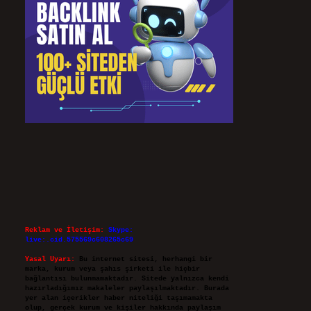
Reklam ve İletişim:
Skype:
live:.cid.575569c608265c69
Yasal Uyarı:
Bu internet sitesi, herhangi bir
marka, kurum veya şahıs şirketi ile hiçbir
bağlantısı bulunmamaktadır. Sitede yalnızca kendi
hazırladığımız makaleler paylaşılmaktadır. Burada
yer alan içerikler haber niteliği taşımamakta
olup, gerçek kurum ve kişiler hakkında paylaşım