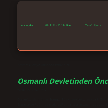
Anasayfa
Gizlilik Politikası
Yasal Uyarı
Etiket:
Türkiye önceden kime aitti
Osmanlı Devletinden Önc
Tarih: Ekim 24, 2024
Osmanlı’dan önce hangi Türk devleti vardı? İsla
İmparatorluğu olarak adlandırılmasının sebebi K