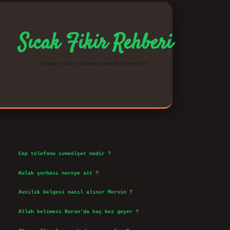
Sıcak Fikir Rehberi
Evine konfor katan pratik öneriler!
Sidebar
vd.casino
Son Yazılar
Cep telefonu ivmeölçer nedir ?
Ağustos 6, 2026
Kulak çorbası nereye ait ?
Ağustos 6, 2026
Avcılık belgesi nasıl alınır Mersin ?
Ağustos 5, 2026
Allah kelimesi Kuran’da kaç kez geçer ?
Ağustos 3, 2026