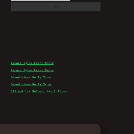
Son yorumlar
Ticari Işlem Faizi Nedir
için
admin
Ticari Işlem Faizi Nedir
için
Efe
Gwınd Hisse Ne Iş Yapar
için
admin
Gwınd Hisse Ne Iş Yapar
için
Bulut
Çilingirlik Belgesi Nasıl Alınır
için
admin