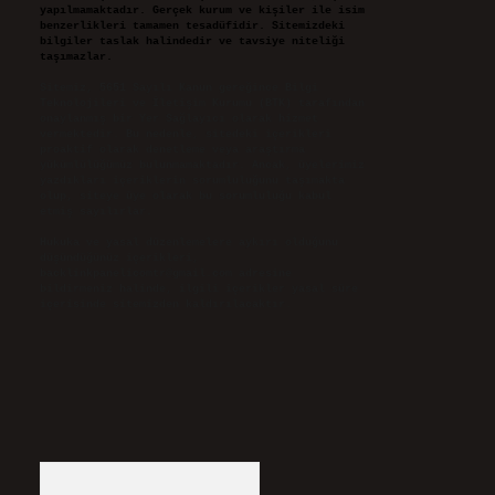
yapılmamaktadır. Gerçek kurum ve kişiler ile isim
benzerlikleri tamamen tesadüfidir. Sitemizdeki
bilgiler taslak halindedir ve tavsiye niteliği
taşımazlar.
Sitemiz, 5651 Sayılı Kanun gereğince Bilgi
Teknolojileri ve İletişim Kurumu (BTK) tarafından
onaylanmış bir Yer Sağlayıcı olarak hizmet
vermektedir. Bu nedenle, sitedeki içerikleri
proaktif olarak denetleme veya araştırma
yükümlülüğümüz bulunmamaktadır. Ancak, üyelerimiz
yazdıkları içeriklerin sorumluluğunu taşımakta
olup, siteye üye olarak bu sorumluluğu kabul
etmiş sayılırlar.
Hukuka ve yasal düzenlemelere aykırı olduğunu
düşündüğünüz içerikleri,
backlinkpanelicomtr@gmail.com
adresine
bildirmeniz halinde, ilgili içerikler yasal süre
içerisinde sitemizden kaldırılacaktır.
Arama