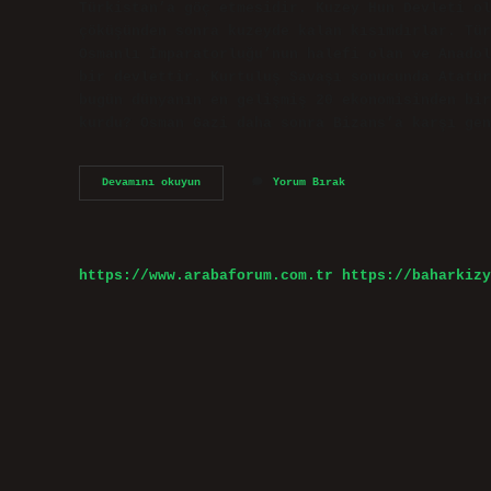
Türkistan’a göç etmesidir. Kuzey Hun Devleti ol
çöküşünden sonra kuzeyde kalan kısımdırlar. Tür
Osmanlı İmparatorluğu’nun halefi olan ve Anadol
bir devlettir. Kurtuluş Savaşı sonucunda Atatür
bugün dünyanın en gelişmiş 20 ekonomisinden bir
kurdu? Osman Gazi daha sonra Bizans’a karşı gen
Osmanlı
Devamını okuyun
Yorum Bırak
Devletinden
Önce
Kim
Vardı
https://www.arabaforum.com.tr
https://baharkizy