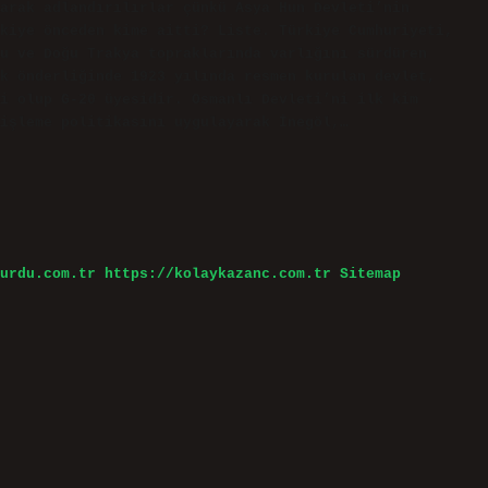
arak adlandırılırlar çünkü Asya Hun Devleti’nin
kiye önceden kime aitti? Liste. Türkiye Cumhuriyeti,
u ve Doğu Trakya topraklarında varlığını sürdüren
k önderliğinde 1923 yılında resmen kurulan devlet,
i olup G-20 üyesidir. Osmanlı Devleti’ni ilk kim
işleme politikasını uygulayarak İnegöl,…
urdu.com.tr
https://kolaykazanc.com.tr
Sitemap