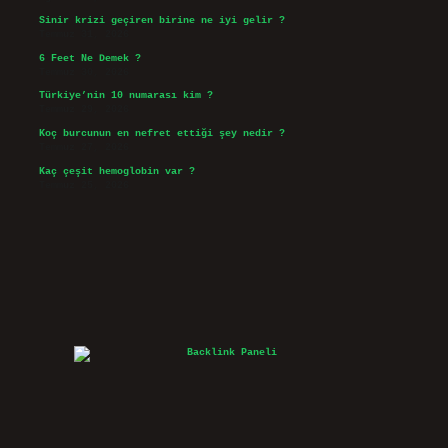
Sinir krizi geçiren birine ne iyi gelir ?
Temmuz 31, 2026
6 Feet Ne Demek ?
Temmuz 30, 2026
Türkiye’nin 10 numarası kim ?
Temmuz 29, 2026
Koç burcunun en nefret ettiği şey nedir ?
Temmuz 27, 2026
Kaç çeşit hemoglobin var ?
Temmuz 25, 2026