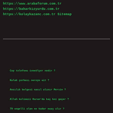
https://www.arabaforum.com.tr
https://baharkizyurdu.com.tr
https://kolaykazanc.com.tr
Sitemap
Sidebar
Son Yazılar
Cep telefonu ivmeölçer nedir ?
Ağustos 6, 2026
Kulak çorbası nereye ait ?
Ağustos 6, 2026
Avcılık belgesi nasıl alınır Mersin ?
Ağustos 5, 2026
Allah kelimesi Kuran’da kaç kez geçer ?
Ağustos 3, 2026
70 engelli olan ne kadar maaş alır ?
Ağustos 3, 2026