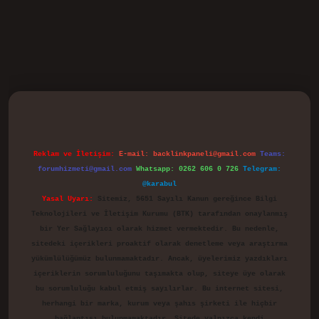
d.casino
Reklam ve İletişim:
E-mail:
backlinkpaneli@gmail.com
Teams:
forumhizmeti@gmail.com
Whatsapp: 0262 606 0 726
Telegram:
@karabul
Yasal Uyarı:
Sitemiz, 5651 Sayılı Kanun gereğince Bilgi
Teknolojileri ve İletişim Kurumu (BTK) tarafından onaylanmış
bir Yer Sağlayıcı olarak hizmet vermektedir. Bu nedenle,
sitedeki içerikleri proaktif olarak denetleme veya araştırma
yükümlülüğümüz bulunmamaktadır. Ancak, üyelerimiz yazdıkları
içeriklerin sorumluluğunu taşımakta olup, siteye üye olarak
bu sorumluluğu kabul etmiş sayılırlar. Bu internet sitesi,
herhangi bir marka, kurum veya şahıs şirketi ile hiçbir
bağlantısı bulunmamaktadır. Sitede yalnızca kendi