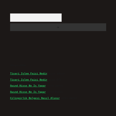
Arama
Son yorumlar
Ticari Işlem Faizi Nedir
için
admin
Ticari Işlem Faizi Nedir
için
Efe
Gwınd Hisse Ne Iş Yapar
için
admin
Gwınd Hisse Ne Iş Yapar
için
Bulut
Çilingirlik Belgesi Nasıl Alınır
için
admin