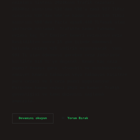
cezaları listesi 2024Konu Trafik cezaları
2024Hız sınırına %10’dan %30’a zam1.507 TLHız
sınırını %30’dan %50’ye kadar aşma3.136 TLHız
sınırını %50’den fazla aşma6.440 TLYasak olan
yerlerde sollama1. Trafikte kemer takmama
cezası kaç TL? Emniyet kemeri cezasının ceza
kesildikten sonra 15 gün içinde ödenmesi
halinde cezaya %25 indirim uygulanacak. Yani
691 TL olan ödenmesi gereken ceza indirimle
birlikte 518 TL’ye düşecek. Kemer kaç ceza
puanı? Yasaya göre, otomobil ve minibüslerde
emniyet kemeri takmayan veya takmayan kişilere
para cezası ve 5 ceza puanı uygulanıyor.
Polisten kaçma cezası 2024 ne kadar? Trafik
güvenliğini ve kamu düzenini sağlamak
amacıyla…
2024
Devamını okuyun
Yorum Bırak
Kemer
Cezası
Ne
Kadar