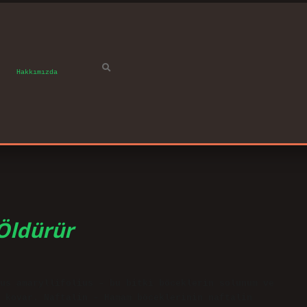
Hakkımızda
 Öldürür
us amaryllifolius – bu bitki böceklerin solunum ve
 kovar. Naftalin – Hamam böceklerinin naftalin