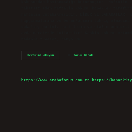
kokusundan hoşlanmadığı bulunmuştur. Naftalin k
rahatsız eden naftalin kokusu köpekler tarafınd
naftalin yutabilmesidir. BİBER VE BAHARATLAR: 
hapşırmalarına ve burunlarının tahriş olmasına 
dekalin, naftol, naftilamin ve stalin anhidrit 
evde nerelerde kullanılır? Keskin kokusu ortamd
nedenle tuvalet, banyo ve…
Naftalin
Devamını okuyun
Yorum Bırak
Hangi
Böcekleri
Öldürür
https://www.arabaforum.com.tr
https://baharkizy