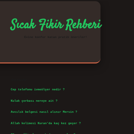
Sıcak Fikir Rehberi
Evine konfor katan pratik öneriler!
Sidebar
vd.casino
Son Yazılar
Cep telefonu ivmeölçer nedir ?
Ağustos 6, 2026
Kulak çorbası nereye ait ?
Ağustos 6, 2026
Avcılık belgesi nasıl alınır Mersin ?
Ağustos 5, 2026
Allah kelimesi Kuran’da kaç kez geçer ?
Ağustos 3, 2026