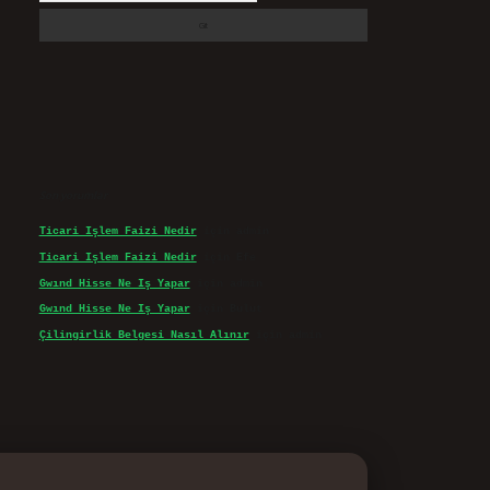
Son yorumlar
Ticari Işlem Faizi Nedir
için
admin
Ticari Işlem Faizi Nedir
için
Efe
Gwınd Hisse Ne Iş Yapar
için
admin
Gwınd Hisse Ne Iş Yapar
için
Bulut
Çilingirlik Belgesi Nasıl Alınır
için
admin