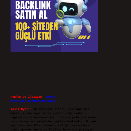
Reklam ve İletişim:
Skype:
live:.cid.575569c608265c69
Yasal Uyarı:
Bu internet sitesi, herhangi bir
marka, kurum veya şahıs şirketi ile hiçbir
bağlantısı bulunmamaktadır. Sitede yalnızca kendi
hazırladığımız makaleler paylaşılmaktadır. Burada
yer alan içerikler haber niteliği taşımamakta
olup, gerçek kurum ve kişiler hakkında paylaşım