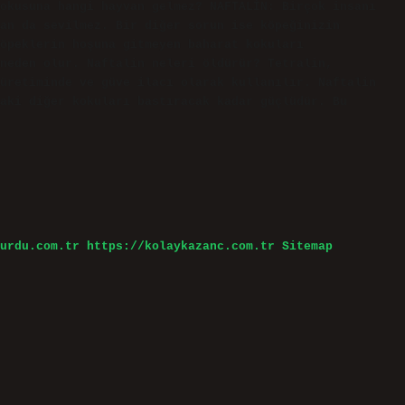
okusuna hangi hayvan gelmez? NAFTALİN: Birçok insanı
an da sevilmez. Bir diğer sorun ise köpeğinizin
Köpeklerin hoşuna gitmeyen baharat kokuları
neden olur. Naftalin neleri öldürür? Tetralin,
üretiminde ve güve ilacı olarak kullanılır. Naftalin
aki diğer kokuları bastıracak kadar güçlüdür. Bu
urdu.com.tr
https://kolaykazanc.com.tr
Sitemap