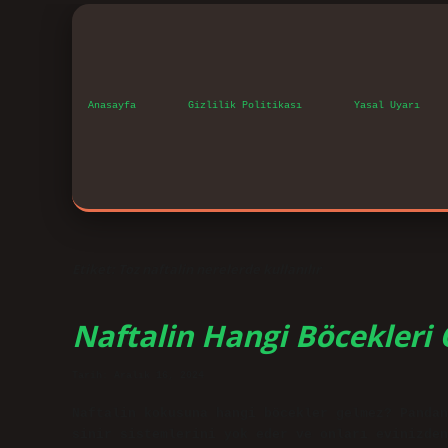
Anasayfa
Gizlilik Politikası
Yasal Uyarı
Etiket:
Toz naftalin nerelerde kullanılır
Naftalin Hangi Böcekleri
Tarih: Aralık 16, 2024
Naftalin kokusuna hangi böcekler gelmez? Pandan
sinir sistemlerini yok eder ve onları evinizden