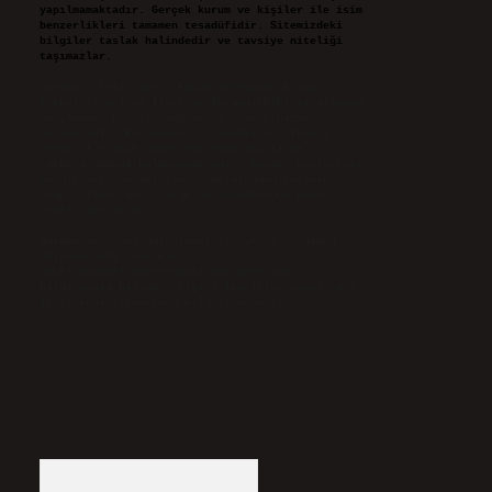
yapılmamaktadır. Gerçek kurum ve kişiler ile isim
benzerlikleri tamamen tesadüfidir. Sitemizdeki
bilgiler taslak halindedir ve tavsiye niteliği
taşımazlar.
Sitemiz, 5651 Sayılı Kanun gereğince Bilgi
Teknolojileri ve İletişim Kurumu (BTK) tarafından
onaylanmış bir Yer Sağlayıcı olarak hizmet
vermektedir. Bu nedenle, sitedeki içerikleri
proaktif olarak denetleme veya araştırma
yükümlülüğümüz bulunmamaktadır. Ancak, üyelerimiz
yazdıkları içeriklerin sorumluluğunu taşımakta
olup, siteye üye olarak bu sorumluluğu kabul
etmiş sayılırlar.
Hukuka ve yasal düzenlemelere aykırı olduğunu
düşündüğünüz içerikleri,
backlinkpanelicomtr@gmail.com
adresine
bildirmeniz halinde, ilgili içerikler yasal süre
içerisinde sitemizden kaldırılacaktır.
Arama