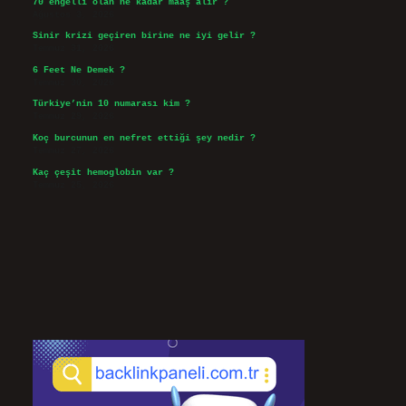
70 engelli olan ne kadar maaş alır ?
Ağustos 3, 2026
Sinir krizi geçiren birine ne iyi gelir ?
Temmuz 31, 2026
6 Feet Ne Demek ?
Temmuz 30, 2026
Türkiye’nin 10 numarası kim ?
Temmuz 29, 2026
Koç burcunun en nefret ettiği şey nedir ?
Temmuz 27, 2026
Kaç çeşit hemoglobin var ?
Temmuz 25, 2026