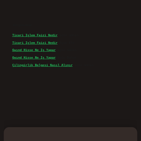
Son yorumlar
Ticari Işlem Faizi Nedir
için
admin
Ticari Işlem Faizi Nedir
için
Efe
Gwınd Hisse Ne Iş Yapar
için
admin
Gwınd Hisse Ne Iş Yapar
için
Bulut
Çilingirlik Belgesi Nasıl Alınır
için
admin
d.casino