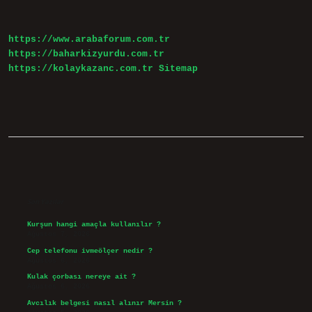
Mü
https://www.arabaforum.com.tr
https://baharkizyurdu.com.tr
https://kolaykazanc.com.tr
Sitemap
Sidebar
Son Yazılar
Kurşun hangi amaçla kullanılır ?
Ağustos 7, 2026
Cep telefonu ivmeölçer nedir ?
Ağustos 6, 2026
Kulak çorbası nereye ait ?
Ağustos 6, 2026
Avcılık belgesi nasıl alınır Mersin ?