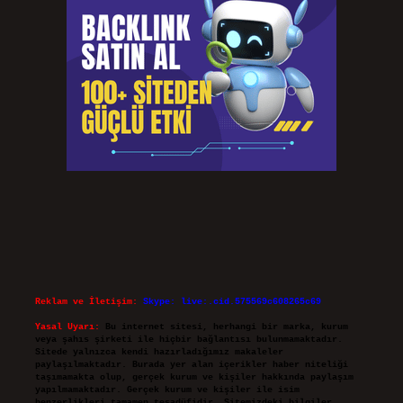
Reklam ve İletişim:
Skype: live:.cid.575569c608265c69
Yasal Uyarı:
Bu internet sitesi, herhangi bir marka, kurum
veya şahıs şirketi ile hiçbir bağlantısı bulunmamaktadır.
Sitede yalnızca kendi hazırladığımız makaleler
paylaşılmaktadır. Burada yer alan içerikler haber niteliği
taşımamakta olup, gerçek kurum ve kişiler hakkında paylaşım
yapılmamaktadır. Gerçek kurum ve kişiler ile isim
benzerlikleri tamamen tesadüfidir. Sitemizdeki bilgiler