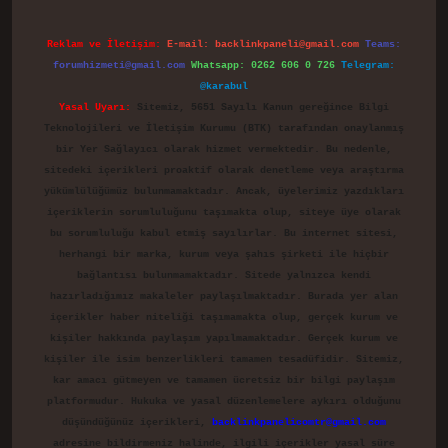
Reklam ve İletişim:
E-mail:
backlinkpaneli@gmail.com
Teams:
forumhizmeti@gmail.com
Whatsapp: 0262 606 0 726
Telegram:
@karabul
Yasal Uyarı:
Sitemiz, 5651 Sayılı Kanun gereğince Bilgi
Teknolojileri ve İletişim Kurumu (BTK) tarafından onaylanmış
bir Yer Sağlayıcı olarak hizmet vermektedir. Bu nedenle,
sitedeki içerikleri proaktif olarak denetleme veya araştırma
yükümlülüğümüz bulunmamaktadır. Ancak, üyelerimiz yazdıkları
içeriklerin sorumluluğunu taşımakta olup, siteye üye olarak
bu sorumluluğu kabul etmiş sayılırlar. Bu internet sitesi,
herhangi bir marka, kurum veya şahıs şirketi ile hiçbir
bağlantısı bulunmamaktadır. Sitede yalnızca kendi
hazırladığımız makaleler paylaşılmaktadır. Burada yer alan
içerikler haber niteliği taşımamakta olup, gerçek kurum ve
kişiler hakkında paylaşım yapılmamaktadır. Gerçek kurum ve
kişiler ile isim benzerlikleri tamamen tesadüfidir. Sitemiz,
kar amacı gütmeyen ve tamamen ücretsiz bir bilgi paylaşım
platformudur. Hukuka ve yasal düzenlemelere aykırı olduğunu
düşündüğünüz içerikleri,
backlinkpanelicomtr@gmail.com
adresine bildirmeniz halinde, ilgili içerikler yasal süre