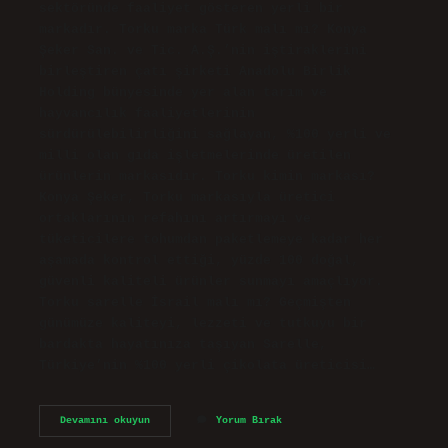
sektöründe faaliyet gösteren yerli bir
markadır. Torku marka Türk malı mı? Konya
Şeker San. ve Tic. A.Ş.’nin iştiraklerini
birleştiren çatı şirketi Anadolu Birlik
Holding bünyesinde yer alan tarım ve
hayvancılık faaliyetlerinin
sürdürülebilirliğini sağlayan, %100 yerli ve
milli olan gıda işletmelerinde üretilen
ürünlerin markasıdır. Torku kimin markası?
Konya Şeker, Torku markasıyla üretici
ortaklarının refahını artırmayı ve
tüketicilere tohumdan paketlemeye kadar her
aşamada kontrol ettiği, yüzde 100 doğal,
güvenli kaliteli ürünler sunmayı amaçlıyor.
Torku sarelle İsrail malı mı? Geçmişten
günümüze kaliteyi, lezzeti ve tutkuyu bir
bardakta hayatınıza taşıyan Sarelle,
Türkiye’nin %100 yerli çikolata üreticisi…
Torku
Devamını okuyun
Yorum Bırak
İSrail
Ürünü