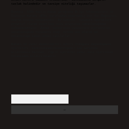
taslak halindedir ve tavsiye niteliği taşımazlar.
Sitemiz, 5651 Sayılı Kanun gereğince Bilgi Teknolojileri ve
İletişim Kurumu (BTK) tarafından onaylanmış bir Yer Sağlayıcı
olarak hizmet vermektedir. Bu nedenle, sitedeki içerikleri
proaktif olarak denetleme veya araştırma yükümlülüğümüz
bulunmamaktadır. Ancak, üyelerimiz yazdıkları içeriklerin
sorumluluğunu taşımakta olup, siteye üye olarak bu
sorumluluğu kabul etmiş sayılırlar.
Hukuka ve yasal düzenlemelere aykırı olduğunu düşündüğünüz
içerikleri,
backlinkpanelicomtr@gmail.com
adresine
bildirmeniz halinde, ilgili içerikler yasal süre içerisinde
sitemizden kaldırılacaktır.
Arama