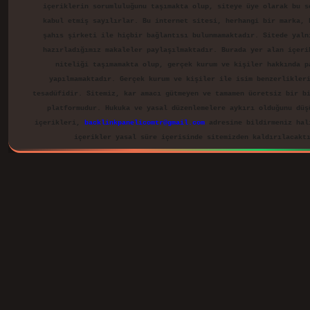
içeriklerin sorumluluğunu taşımakta olup, siteye üye olarak bu s
kabul etmiş sayılırlar. Bu internet sitesi, herhangi bir marka, 
şahıs şirketi ile hiçbir bağlantısı bulunmamaktadır. Sitede yaln
hazırladığımız makaleler paylaşılmaktadır. Burada yer alan içeri
niteliği taşımamakta olup, gerçek kurum ve kişiler hakkında p
yapılmamaktadır. Gerçek kurum ve kişiler ile isim benzerlikler
tesadüfidir. Sitemiz, kar amacı gütmeyen ve tamamen ücretsiz bir b
platformudur. Hukuka ve yasal düzenlemelere aykırı olduğunu düş
içerikleri,
backlinkpanelicomtr@gmail.com
adresine bildirmeniz hal
içerikler yasal süre içerisinde sitemizden kaldırılacakt