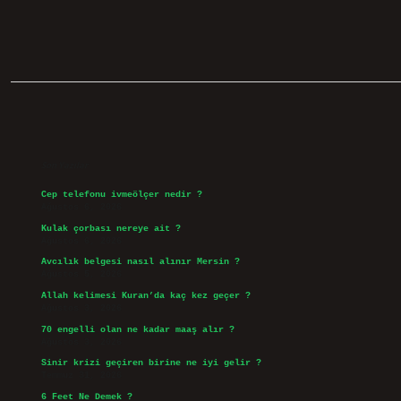
Sidebar
Son Yazılar
Cep telefonu ivmeölçer nedir ?
Ağustos 6, 2026
Kulak çorbası nereye ait ?
Ağustos 6, 2026
Avcılık belgesi nasıl alınır Mersin ?
Ağustos 5, 2026
Allah kelimesi Kuran’da kaç kez geçer ?
Ağustos 3, 2026
70 engelli olan ne kadar maaş alır ?
Ağustos 3, 2026
Sinir krizi geçiren birine ne iyi gelir ?
Temmuz 31, 2026
6 Feet Ne Demek ?