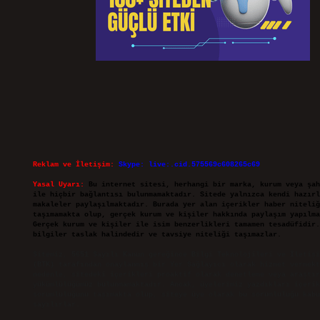
Reklam ve İletişim:
Skype: live:.cid.575569c608265c69
Yasal Uyarı:
Bu internet sitesi, herhangi bir marka, kurum veya şah
ile hiçbir bağlantısı bulunmamaktadır. Sitede yalnızca kendi hazırl
makaleler paylaşılmaktadır. Burada yer alan içerikler haber niteliğ
taşımamakta olup, gerçek kurum ve kişiler hakkında paylaşım yapılma
Gerçek kurum ve kişiler ile isim benzerlikleri tamamen tesadüfidir.
bilgiler taslak halindedir ve tavsiye niteliği taşımazlar.
Sitemiz, 5651 Sayılı Kanun gereğince Bilgi Teknolojileri ve İletişi
(BTK) tarafından onaylanmış bir Yer Sağlayıcı olarak hizmet vermekt
nedenle, sitedeki içerikleri proaktif olarak denetleme veya araştır
yükümlülüğümüz bulunmamaktadır. Ancak, üyelerimiz yazdıkları içerik
sorumluluğunu taşımakta olup, siteye üye olarak bu sorumluluğu kabu
sayılırlar.