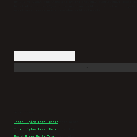
Hukuka ve yasal düzenlemelere aykırı olduğunu düşündüğünüz içerikle
backlinkpanelicomtr@gmail.com
adresine bildirmeniz halinde, ilgili 
yasal süre içerisinde sitemizden kaldırılacaktır.
Arama
Son yorumlar
Ticari Işlem Faizi Nedir
için
admin
Ticari Işlem Faizi Nedir
için
Efe
Gwınd Hisse Ne Iş Yapar
için
admin